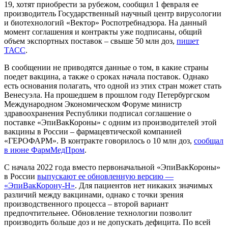
19, хотят приобрести за рубежом, сообщил 1 февраля ее
производитель Государственный научный центр вирусологии
и биотехнологий «Вектор» Роспотребнадзора. На данный
момент соглашения и контракты уже подписаны, общий
объем экспортных поставок – свыше 50 млн доз,
пишет
ТАСС
.
В сообщении не приводятся данные о том, в какие страны
поедет вакцина, а также о сроках начала поставок. Однако
есть основания полагать, что одной из этих стран может стать
Венесуэла. На прошедшем в прошлом году Петербургском
Международном Экономическом Форуме министр
здравоохранения Республики подписал соглашение о
поставке «ЭпиВакКороны» с одним из производителей этой
вакцины в России – фармацевтической компанией
«ГЕРОФАРМ». В контракте говорилось о 10 млн доз,
сообщал
в июне ФармМедПром
.
С начала 2022 года вместо первоначальной «ЭпиВакКороны»
в России
выпускают ее обновленную версию —
«ЭпиВакКорону-Н»
. Для пациентов нет никаких значимых
различий между вакцинами, однако с точки зрения
производственного процесса – второй вариант
предпочтительнее. Обновление технологии позволит
производить больше доз и не допускать дефицита. По всей