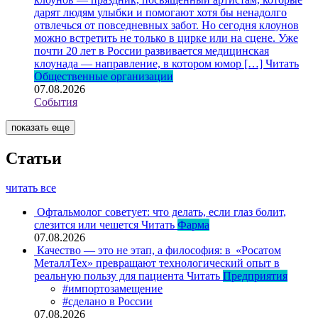
дарят людям улыбки и помогают хотя бы ненадолго
отвлечься от повседневных забот. Но сегодня клоунов
можно встретить не только в цирке или на сцене. Уже
почти 20 лет в России развивается медицинская
клоунада — направление, в котором юмор […]
Читать
Общественные организации
07.08.2026
События
показать еще
Статьи
читать все
Офтальмолог советует: что делать, если глаз болит,
слезится или чешется
Читать
Фарма
07.08.2026
Качество — это не этап, а философия: в «Росатом
МеталлТех» превращают технологический опыт в
реальную пользу для пациента
Читать
Предприятия
#импортозамещение
#сделано в России
07.08.2026