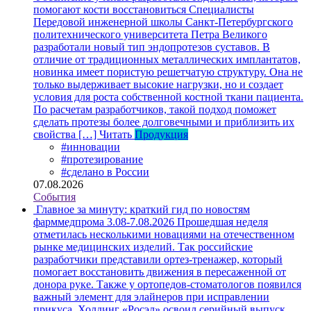
помогают кости восстановиться
Специалисты
Передовой инженерной школы Санкт-Петербургского
политехнического университета Петра Великого
разработали новый тип эндопротезов суставов. В
отличие от традиционных металлических имплантатов,
новинка имеет пористую решетчатую структуру. Она не
только выдерживает высокие нагрузки, но и создает
условия для роста собственной костной ткани пациента.
По расчетам разработчиков, такой подход поможет
сделать протезы более долговечными и приблизить их
свойства […]
Читать
Продукция
#инновации
#протезирование
#сделано в России
07.08.2026
События
Главное за минуту: краткий гид по новостям
фарммедпрома 3.08-7.08.2026
Прошедшая неделя
отметилась несколькими новациями на отечественном
рынке медицинских изделий. Так российские
разработчики представили ортез-тренажер, который
помогает восстановить движения в пересаженной от
донора руке. Также у ортопедов-стоматологов появился
важный элемент для элайнеров при исправлении
прикуса. Холдинг «Росэл» освоил серийный выпуск