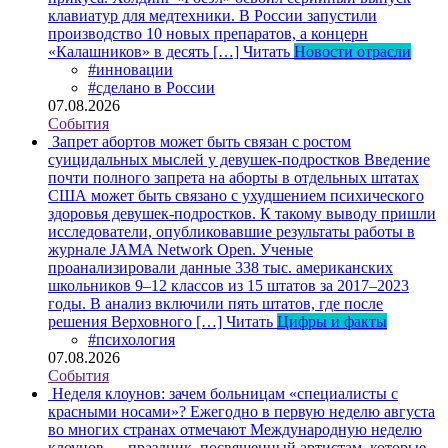
клавиатур для медтехники. В России запустили
производство 10 новых препаратов, а концерн
«Калашников» в десять […]
Читать
Новости отрасли
#инновации
#сделано в России
07.08.2026
События
Запрет абортов может быть связан с ростом
суицидальных мыслей у девушек-подростков
Введение
почти полного запрета на аборты в отдельных штатах
США может быть связано с ухудшением психического
здоровья девушек-подростков. К такому выводу пришли
исследователи, опубликовавшие результаты работы в
журнале JAMA Network Open. Ученые
проанализировали данные 338 тыс. американских
школьников 9–12 классов из 15 штатов за 2017–2023
годы. В анализ включили пять штатов, где после
решения Верховного […]
Читать
Цифры и факты
#психология
07.08.2026
События
Неделя клоунов: зачем больницам «специалисты с
красными носами»?
Ежегодно в первую неделю августа
во многих странах отмечают Международную неделю
клоунов — праздник, посвященный артистам, которые