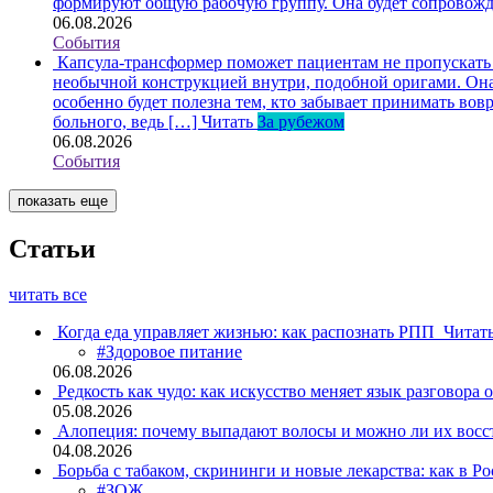
формируют общую рабочую группу. Она будет сопровож
06.08.2026
События
Капсула-трансформер поможет пациентам не пропускать
необычной конструкцией внутри, подобной оригами. Она 
особенно будет полезна тем, кто забывает принимать вов
больного, ведь […]
Читать
За рубежом
06.08.2026
События
показать еще
Статьи
читать все
Когда еда управляет жизнью: как распознать РПП
Читат
#Здоровое питание
06.08.2026
Редкость как чудо: как искусство меняет язык разговора 
05.08.2026
Алопеция: почему выпадают волосы и можно ли их восс
04.08.2026
Борьба с табаком, скрининги и новые лекарства: как в Р
#ЗОЖ