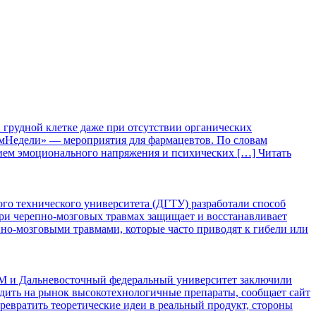
в грудной клетке даже при отсутствии органических
рмНедели» — мероприятия для фармацевтов. По словам
янием эмоционального напряжения и психических […]
Читать
го технического университета (ДГТУ) разработали способ
ри черепно-мозговых травмах защищает и восстанавливает
но-мозговыми травмами, которые часто приводят к гибели или
 и Дальневосточный федеральный университет заключили
одить на рынок высокотехнологичные препараты, сообщает сайт
ревратить теоретические идеи в реальный продукт, стороны