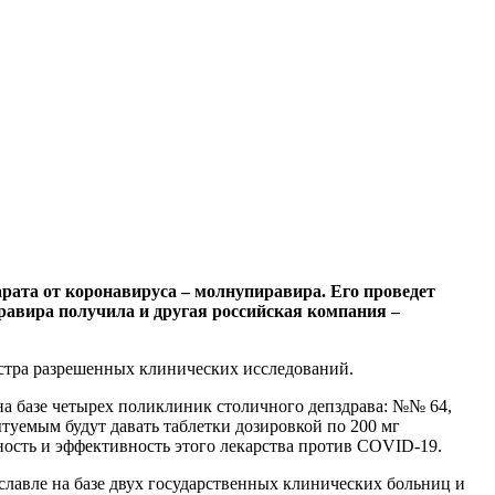
рата от коронавируса – молнупиравира. Его проведет
равира получила и другая российская компания –
естра разрешенных клинических исследований.
 базе четырех поликлиник столичного депздрава: №№ 64,
пытуемым будут давать таблетки дозировкой по 200 мг
ность и эффективность этого лекарства против COVID-19.
лавле на базе двух государственных клинических больниц и