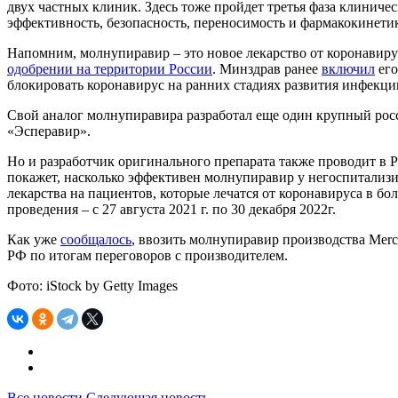
двух частных клиник. Здесь тоже пройдет третья фаза клиническ
эффективность, безопасность, переносимость и фармакокинетик
Напомним, молнупиравир – это новое лекарство от коронавируса
одобрении на территории России
. Минздрав ранее
включил
его
блокировать коронавирус на ранних стадиях развития инфекци
Свой аналог молнупиравира разработал еще один крупный рос
«Эсперавир».
Но и разработчик оригинального препарата также проводит в Ро
покажет, насколько эффективен молнупиравир у негоспитали
лекарства на пациентов, которые лечатся от коронавируса в бо
проведения – с 27 августа 2021 г. по 30 декабря 2022г.
Как уже
сообщалось
, ввозить молнупиравир производства Merc
РФ по итогам переговоров с производителем.
Фото: iStock by Getty Images
Все новости
Следующая новость