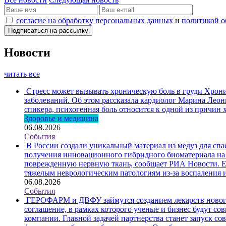
согласие на обработку персональных данных
и
политикой о
Новости
читать все
Стресс может вызывать хроническую боль в груди
Хронич
заболеваний. Об этом рассказала кардиолог Марина Лео
спикера, психогенная боль относится к одной из причин
Здоровье и медицина
06.08.2026
События
В России создали уникальный материал из медуз для спа
получения инновационного гибридного биоматериала на 
поврежденную нервную ткань, сообщает РИА Новости. Еж
тяжелым неврологическим патологиям из-за воспаления 
06.08.2026
События
ГЕРОФАРМ и ДВФУ займутся созданием лекарств новог
соглашение, в рамках которого ученые и бизнес будут с
компании. Главной задачей партнерства станет запуск с