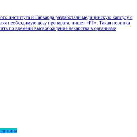
ого института и Гарварда разработали медицинскую капсулу с
еляя необходимую дозу препарата, пишет «РГ». Такая новинка
елить по времени высвобождение лекарства в организме
медицина