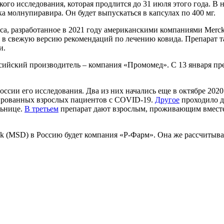
ого исследования, которая продлится до 31 июля этого года. В н
а молнупиравира. Он будет выпускаться в капсулах по 400 мг.
, разработанное в 2021 году американскими компаниями Merck (M
 в свежую версию рекомендаций по лечению ковида. Препарат 
и.
сийский производитель – компания «Промомед». С 13 января пр
ссии его исследования. Два из них начались еще в октябре 2020
зированных взрослых пациентов с COVID-19.
Другое
проходило д
льнице.
В третьем
препарат дают взрослым, проживающим вместе
k (MSD) в Россию будет компания «Р-Фарм». Она же рассчитывае