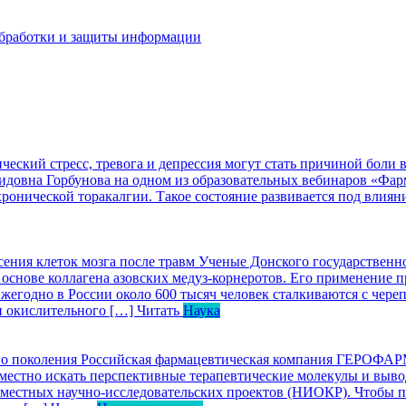
бработки и защиты информации
еский стресс, тревога и депрессия могут стать причиной боли 
нидовна Горбунова на одном из образовательных вебинаров «Фа
 хронической торакалгии. Такое состояние развивается под вли
сения клеток мозга после травм
Ученые Донского государственно
основе коллагена азовских медуз-корнеротов. Его применение п
егодно в России около 600 тысяч человек сталкиваются с череп
и окислительного […]
Читать
Наука
о поколения
Российская фармацевтическая компания ГЕРОФАРМ
овместно искать перспективные терапевтические молекулы и выв
овместных научно-исследовательских проектов (НИОКР). Чтобы п