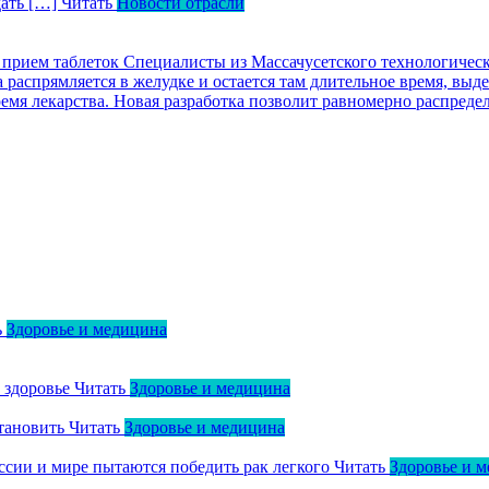
дать […]
Читать
Новости отрасли
 прием таблеток
Специалисты из Массачусетского технологическ
распрямляется в желудке и остается там длительное время, выд
ремя лекарства. Новая разработка позволит равномерно распред
ь
Здоровье и медицина
о здоровье
Читать
Здоровье и медицина
тановить
Читать
Здоровье и медицина
оссии и мире пытаются победить рак легкого
Читать
Здоровье и 