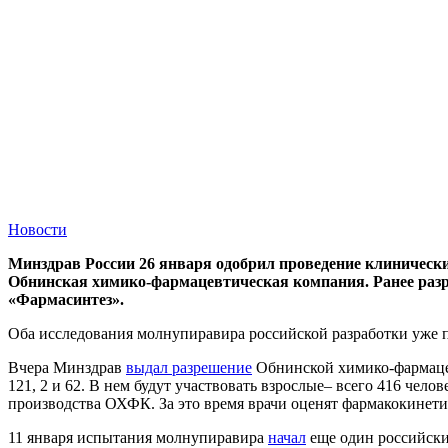
Новости
Минздрав России 26 января одобрил проведение клинически
Обнинская химико-фармацевтическая компания. Ранее разре
«Фармасинтез».
Оба исследования молнупиравира российской разработки уже п
Вчера Минздрав
выдал разрешение
Обнинской химико-фармацев
121, 2 и 62. В нем будут участвовать взрослые– всего 416 чело
производства ОХФК. За это время врачи оценят фармакокинетик
11 января испытания молнупиравира
начал
еще один российски