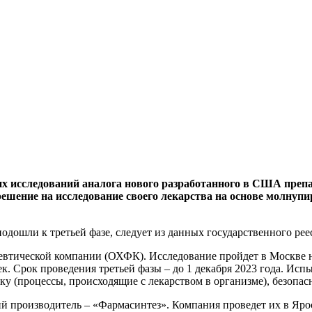
х исследований аналога нового разработанного в США препа
шение на исследование своего лекарства на основе молнупи
одошли к третьей фазе, следует из данных государственного ре
тической компании (ОХФК). Исследование пройдет в Москве на
век. Срок проведения третьей фазы – до 1 декабря 2023 года. Ис
у (процессы, происходящие с лекарством в организме), безопас
й производитель – «Фармасинтез». Компания проведет их в Ярос