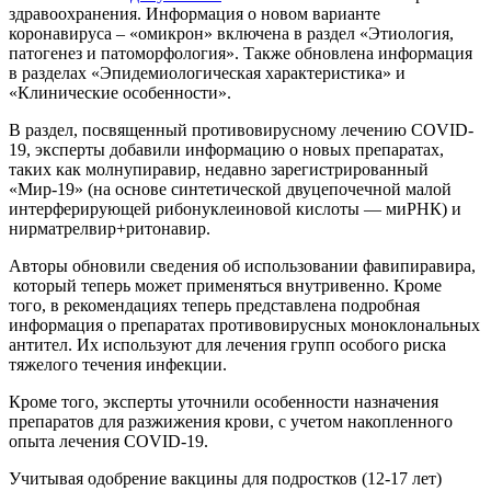
здравоохранения. Информация о новом варианте
коронавируса – «омикрон» включена в раздел «Этиология,
патогенез и патоморфология». Также обновлена информация
в разделах «Эпидемиологическая характеристика» и
«Клинические особенности».
В раздел, посвященный противовирусному лечению COVID-
19, эксперты добавили информацию о новых препаратах,
таких как молнупиравир, недавно зарегистрированный
«Мир-19» (на основе синтетической двуцепочечной малой
интерферирующей рибонуклеиновой кислоты — миРНК) и
нирматрелвир+ритонавир.
Авторы обновили сведения об использовании фавипиравира,
который теперь может применяться внутривенно. Кроме
того, в рекомендациях теперь представлена подробная
информация о препаратах противовирусных моноклональных
антител. Их используют для лечения групп особого риска
тяжелого течения инфекции.
Кроме того, эксперты уточнили особенности назначения
препаратов для разжижения крови, с учетом накопленного
опыта лечения COVID-19.
Учитывая одобрение вакцины для подростков (12-17 лет)