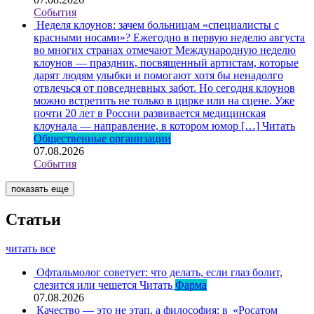
События
Неделя клоунов: зачем больницам «специалисты с
красными носами»?
Ежегодно в первую неделю августа
во многих странах отмечают Международную неделю
клоунов — праздник, посвященный артистам, которые
дарят людям улыбки и помогают хотя бы ненадолго
отвлечься от повседневных забот. Но сегодня клоунов
можно встретить не только в цирке или на сцене. Уже
почти 20 лет в России развивается медицинская
клоунада — направление, в котором юмор […]
Читать
Общественные организации
07.08.2026
События
показать еще
Статьи
читать все
Офтальмолог советует: что делать, если глаз болит,
слезится или чешется
Читать
Фарма
07.08.2026
Качество — это не этап, а философия: в «Росатом