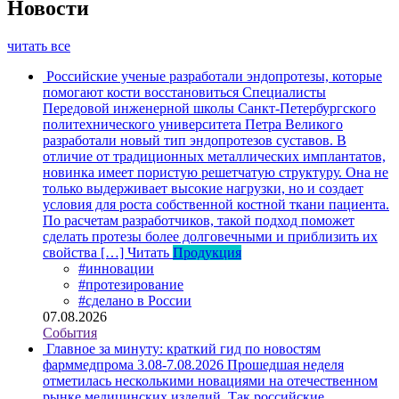
Новости
читать все
Российские ученые разработали эндопротезы, которые
помогают кости восстановиться
Специалисты
Передовой инженерной школы Санкт-Петербургского
политехнического университета Петра Великого
разработали новый тип эндопротезов суставов. В
отличие от традиционных металлических имплантатов,
новинка имеет пористую решетчатую структуру. Она не
только выдерживает высокие нагрузки, но и создает
условия для роста собственной костной ткани пациента.
По расчетам разработчиков, такой подход поможет
сделать протезы более долговечными и приблизить их
свойства […]
Читать
Продукция
#инновации
#протезирование
#сделано в России
07.08.2026
События
Главное за минуту: краткий гид по новостям
фарммедпрома 3.08-7.08.2026
Прошедшая неделя
отметилась несколькими новациями на отечественном
рынке медицинских изделий. Так российские