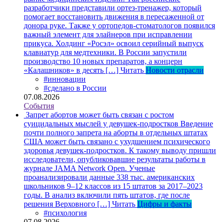
разработчики представили ортез-тренажер, который
помогает восстановить движения в пересаженной от
донора руке. Также у ортопедов-стоматологов появился
важный элемент для элайнеров при исправлении
прикуса. Холдинг «Росэл» освоил серийный выпуск
клавиатур для медтехники. В России запустили
производство 10 новых препаратов, а концерн
«Калашников» в десять […]
Читать
Новости отрасли
#инновации
#сделано в России
07.08.2026
События
Запрет абортов может быть связан с ростом
суицидальных мыслей у девушек-подростков
Введение
почти полного запрета на аборты в отдельных штатах
США может быть связано с ухудшением психического
здоровья девушек-подростков. К такому выводу пришли
исследователи, опубликовавшие результаты работы в
журнале JAMA Network Open. Ученые
проанализировали данные 338 тыс. американских
школьников 9–12 классов из 15 штатов за 2017–2023
годы. В анализ включили пять штатов, где после
решения Верховного […]
Читать
Цифры и факты
#психология
07.08.2026