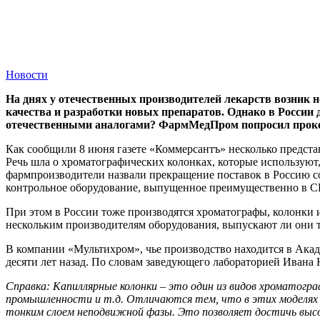
Новости
На днях у отечественных производителей лекарств возник н
качества и разработки новых препаратов. Однако в России
отечественными аналогами? ФармМедПром попросил проком
Как сообщили 8 июня газете «Коммерсантъ» несколько предст
Речь шла о хроматографических колонках, которые используют
фармпроизводители назвали прекращение поставок в Россию со
контрольное оборудование, выпущенное преимущественно в 
При этом в России тоже производятся хроматографы, колонки 
нескольким производителям оборудования, выпускают ли они т
В компании «Мультихром», чье производство находится в Ака
десяти лет назад. По словам заведующего лабораторией Ивана
Справка: Капиллярные колонки – это один из видов хроматогр
промышленности и т.д. Отличаются тем, что в этих моделях 
тонким слоем неподвижной фазы. Это позволяет достичь высо