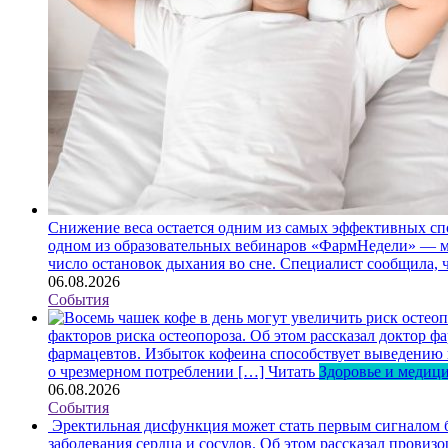
Снижение веса остается одним из самых эффективных спо
одном из образовательных вебинаров «ФармНедели» — ме
число остановок дыхания во сне. Специалист сообщила, 
06.08.2026
События
факторов риска остеопороза. Об этом рассказал доктор
фармацевтов. Избыток кофеина способствует выведению ка
о чрезмерном потреблении […]
Читать
Здоровье и медиц
06.08.2026
События
Эректильная дисфункция может стать первым сигналом б
заболевания сердца и сосудов. Об этом рассказал пров