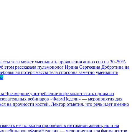
ассы тела может уменьшить проявления апноэ сна на 30–50%
Об этом рассказала пульмонолог Ирина Сергеевна Добротина на
ебольшая потеря массы тела способна заметно уменьшить
на
за
Чрезмерное употребление кофе может стать одним из
бразовательных вебинаров «ФармНедели» — мероприятия для
ся на прочности костей. Лектор отметил, что речь идет именно
зывать не только на проблемы в интимной жизни, но и на
ьных вебинаров «ФармНедели» — мероприятия для фармацевтов.