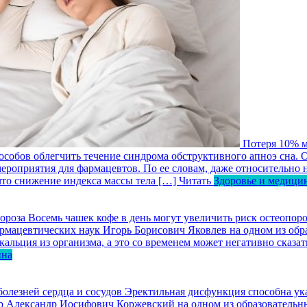
Потеря 10% м
собов облегчить течение синдрома обструктивного апноэ сна. 
роприятия для фармацевтов. По ее словам, даже относительно н
что снижение индекса массы тела […]
Читать
Здоровье и медици
Восемь чашек кофе в день могут увеличить риск остеопоро
 фармацевтических наук Игорь Борисович Яковлев на одном из о
льция из организма, а это со временем может негативно сказать
ина
олезней сердца и сосудов
Эректильная дисфункция способна ука
изор Александр Иосифович Коржевский на одном из образовател