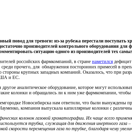
овый повод для тревоги: из-за рубежа перестали поступать 
 достаточно производителей контрольного оборудования для 
ментировать ситуацию одного из производителей тех самых
авителей российских фармкомпаний, в стране
наметился
дефицит 
, среди прочего, для обнаружения посторонних примесей в преп
 стороны крупных западных компаний. Оказалось, что при разра
США и ЕС.
и другое аналитическое оборудование, которое могут использов
акие колонки и обращались ли к ним уже фармкомпании, чтобы 
демгородке Новосибирска нам ответили, что были вынуждены пр
 Науменко, компания выпускала капиллярные колонки с различны
афических колонок газовой хроматографии. Их чаще всего приме
используется трубка, служащая для движения инертного газа –
кой скорости перемещения газа по трубке, благодаря чему ув