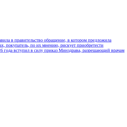
ила в правительство обращение, в котором предложила
х, покупатель, по их мнению, рискует приобретести
026 года вступил в силу приказ Минздрава, разрешающий врачам