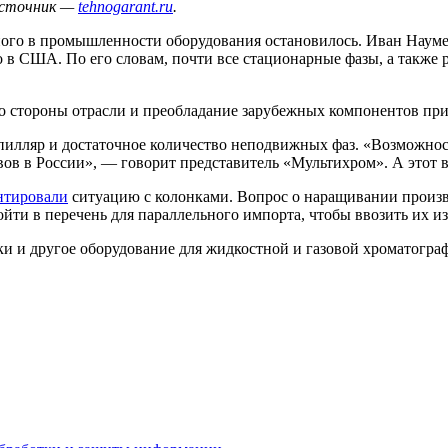
Источник —
tehnogarant.ru
.
ного в промышленности оборудования остановилось. Иван Науменк
го в США. По его словам, почти все стационарные фазы, а такж
о стороны отрасли и преобладание зарубежных компонентов приве
пилляр и достаточное количество неподвижных фаз. «Возможнос
в в России», — говорит представитель «Мультихром». А этот во
нтировали
ситуацию с колонками. Вопрос о наращивании произв
йти в перечень для параллельного импорта, чтобы ввозить их из
и и другое оборудование для жидкостной и газовой хроматограф