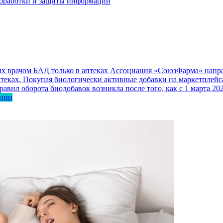
бработки и защиты информации
 врачом БАД только в аптеках
Ассоциация «СоюзФарма» направ
еках. Покупая биологически активные добавки на маркетплейса
авил оборота биодобавок возникла после того, как с 1 марта 2
ации