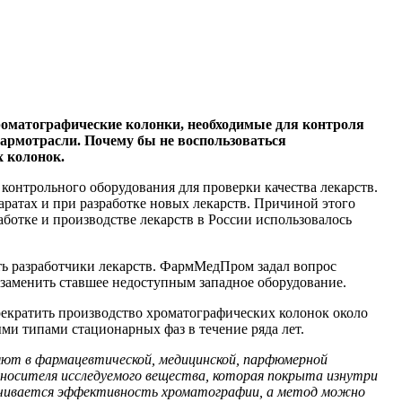
хроматографические колонки, необходимые для контроля
фармотрасли. Почему бы не воспользоваться
 колонок.
контрольного оборудования для проверки качества лекарств.
аратах и при разработке новых лекарств. Причиной этого
ботке и производстве лекарств в России использовалось
ать разработчики лекарств. ФармМедПром задал вопрос
заменить ставшее недоступным западное оборудование.
екратить производство хроматографических колонок около
ми типами стационарных фаз в течение ряда лет.
няют в фармацевтической, медицинской, парфюмерной
 носителя исследуемого вещества, которая покрыта изнутри
еличивается эффективность хроматографии, а метод можно