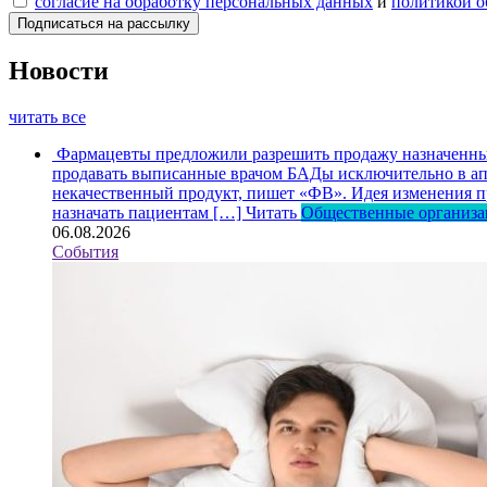
согласие на обработку персональных данных
и
политикой о
Новости
читать все
Фармацевты предложили разрешить продажу назначенных
продавать выписанные врачом БАДы исключительно в апт
некачественный продукт, пишет «ФВ». Идея изменения пр
назначать пациентам […]
Читать
Общественные организ
06.08.2026
События