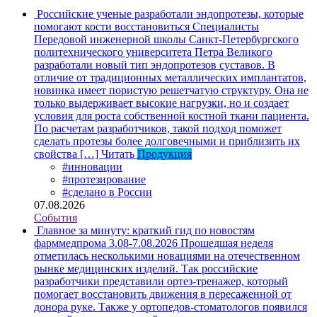
Российские ученые разработали эндопротезы, которые
помогают кости восстановиться
Специалисты
Передовой инженерной школы Санкт-Петербургского
политехнического университета Петра Великого
разработали новый тип эндопротезов суставов. В
отличие от традиционных металлических имплантатов,
новинка имеет пористую решетчатую структуру. Она не
только выдерживает высокие нагрузки, но и создает
условия для роста собственной костной ткани пациента.
По расчетам разработчиков, такой подход поможет
сделать протезы более долговечными и приблизить их
свойства […]
Читать
Продукция
#инновации
#протезирование
#сделано в России
07.08.2026
События
Главное за минуту: краткий гид по новостям
фарммедпрома 3.08-7.08.2026
Прошедшая неделя
отметилась несколькими новациями на отечественном
рынке медицинских изделий. Так российские
разработчики представили ортез-тренажер, который
помогает восстановить движения в пересаженной от
донора руке. Также у ортопедов-стоматологов появился