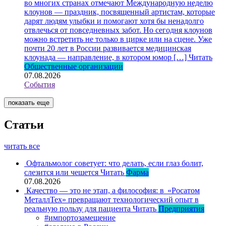
во многих странах отмечают Международную неделю
клоунов — праздник, посвященный артистам, которые
дарят людям улыбки и помогают хотя бы ненадолго
отвлечься от повседневных забот. Но сегодня клоунов
можно встретить не только в цирке или на сцене. Уже
почти 20 лет в России развивается медицинская
клоунада — направление, в котором юмор […]
Читать
Общественные организации
07.08.2026
События
показать еще
Статьи
читать все
Офтальмолог советует: что делать, если глаз болит,
слезится или чешется
Читать
Фарма
07.08.2026
Качество — это не этап, а философия: в «Росатом
МеталлТех» превращают технологический опыт в
реальную пользу для пациента
Читать
Предприятия
#импортозамещение