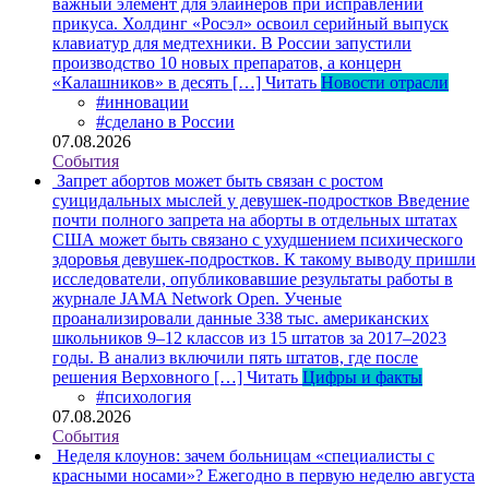
важный элемент для элайнеров при исправлении
прикуса. Холдинг «Росэл» освоил серийный выпуск
клавиатур для медтехники. В России запустили
производство 10 новых препаратов, а концерн
«Калашников» в десять […]
Читать
Новости отрасли
#инновации
#сделано в России
07.08.2026
События
Запрет абортов может быть связан с ростом
суицидальных мыслей у девушек-подростков
Введение
почти полного запрета на аборты в отдельных штатах
США может быть связано с ухудшением психического
здоровья девушек-подростков. К такому выводу пришли
исследователи, опубликовавшие результаты работы в
журнале JAMA Network Open. Ученые
проанализировали данные 338 тыс. американских
школьников 9–12 классов из 15 штатов за 2017–2023
годы. В анализ включили пять штатов, где после
решения Верховного […]
Читать
Цифры и факты
#психология
07.08.2026
События
Неделя клоунов: зачем больницам «специалисты с
красными носами»?
Ежегодно в первую неделю августа