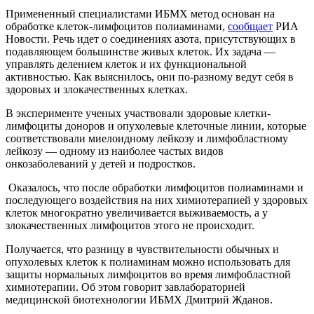
Примененный специалистами ИБМХ метод основан на
обработке клеток-лимфоцитов полиаминами,
сообщает
РИА
Новости. Речь идет о соединениях азота, присутствующих в
подавляющем большинстве живых клеток. Их задача —
управлять делением клеток и их функциональной
активностью. Как выяснилось, они по-разному ведут себя в
здоровых и злокачественных клетках.
В эксперименте ученых участвовали здоровые клетки-
лимфоциты доноров и опухолевые клеточные линии, которые
соответствовали миелоидному лейкозу и лимфобластному
лейкозу — одному из наиболее частых видов
онкозаболеваний у детей и подростков.
Оказалось, что после обработки лимфоцитов полиаминами и
последующего воздействия на них химиотерапией у здоровых
клеток многократно увеличивается выживаемость, а у
злокачественных лимфоцитов этого не происходит.
Получается, что разницу в чувствительности обычных и
опухолевых клеток к полиаминам можно использовать для
защиты нормальных лимфоцитов во время лимфобластной
химиотерапии. Об этом говорит завлабораторией
медицинской биотехнологии ИБМХ Дмитрий Жданов.