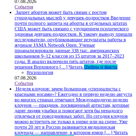
07.08.2026
События
Запрет абортов может быть связан с ростом
суицидальных мыслей у девушек-подростков
Введение
почти полного запрета на аборты в отдельных штатах
США может быть связано с ухудшением психического
здоровья девушек-подростков. К такому выводу пришли
исследователи, опубликовавшие результаты работы в
журнале JAMA Network Open. Ученые
проанализировали данные 338 тыс. американских
школьников 9–12 классов из 15 штатов за 2017–2023
годы. В анализ включили пять штатов, где после
решения Верховного […]
Читать
Цифры и факты
#психология
07.08.2026
События
Неделя клоунов: зачем больницам «специалисты с
красными носами»?
Ежегодно в первую неделю августа
во многих странах отмечают Международную неделю
клоунов — праздник, посвященный артистам, которые
дарят людям улыбки и помогают хотя бы ненадолго
отвлечься от повседневных забот. Но сегодня клоунов
можно встретить не только в цирке или на сцене. Уже
почти 20 лет в России развивается медицинская
клоунада — направление, в котором юмор […]
Читать