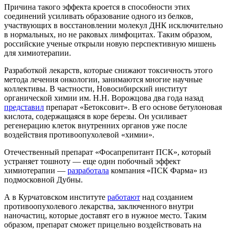
Причина такого эффекта кроется в способности этих
соединений усиливать образование одного из белков,
участвующих в восстановлении молекул ДНК исключительно
в нормальных, но не раковых лимфоцитах. Таким образом,
российские ученые открыли новую перспективную мишень
для химиотерапии.
Разработкой лекарств, которые снижают токсичность этого
метода лечения онкологии, занимаются многие научные
коллективы. В частности, Новосибирский институт
органической химии им. Н.Н. Ворожцова два года назад
представил
препарат «Бетоксовит». В его основе бетулоновая
кислота, содержащаяся в коре березы. Он усиливает
регенерацию клеток внутренних органов уже после
воздействия противоопухолевой «химии».
Отечественный препарат «Фосапрепитант ПСК», который
устраняет тошноту — еще один побочный эффект
химиотерапии —
разработала
компания «ПСК Фарма» из
подмосковной Дубны.
А в Курчатовском институте
работают
над созданием
противоопухолевого лекарства, заключенного внутри
наночастиц, которые доставят его в нужное место. Таким
образом, препарат сможет прицельно воздействовать на