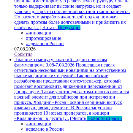
новинка имеет пористую решетчатую структуру. Она не
только выдерживает высокие нагрузки, но и создает
условия для роста собственной костной ткани пациента.
По расчетам разработчиков, такой подход поможет
сделать протезы более долговечными и приблизить их
свойства […]
Читать
Продукция
#инновации
#протезирование
#сделано в России
07.08.2026
События
Главное за минуту: краткий гид по новостям
фарммедпрома 3.08-7.08.2026
Прошедшая неделя
отметилась несколькими новациями на отечественном
рынке медицинских изделий. Так российские
разработчики представили ортез-тренажер, который
помогает восстановить движения в пересаженной от
донора руке. Также у ортопедов-стоматологов появился
важный элемент для элайнеров при исправлении
прикуса. Холдинг «Росэл» освоил серийный выпуск
клавиатур для медтехники. В России запустили
производство 10 новых препаратов, а концерн
«Калашников» в десять […]
Читать
Новости отрасли
#инновации
#сделано в России