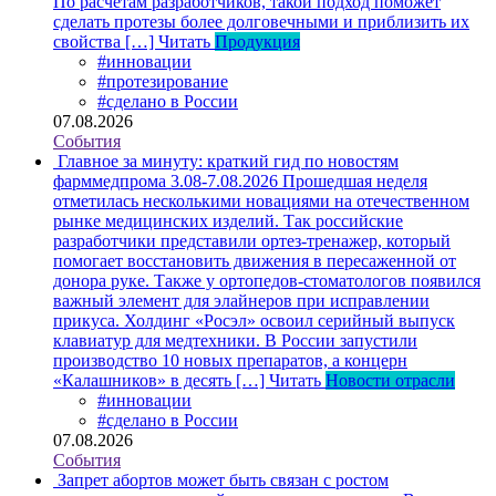
По расчетам разработчиков, такой подход поможет
сделать протезы более долговечными и приблизить их
свойства […]
Читать
Продукция
#инновации
#протезирование
#сделано в России
07.08.2026
События
Главное за минуту: краткий гид по новостям
фарммедпрома 3.08-7.08.2026
Прошедшая неделя
отметилась несколькими новациями на отечественном
рынке медицинских изделий. Так российские
разработчики представили ортез-тренажер, который
помогает восстановить движения в пересаженной от
донора руке. Также у ортопедов-стоматологов появился
важный элемент для элайнеров при исправлении
прикуса. Холдинг «Росэл» освоил серийный выпуск
клавиатур для медтехники. В России запустили
производство 10 новых препаратов, а концерн
«Калашников» в десять […]
Читать
Новости отрасли
#инновации
#сделано в России
07.08.2026
События
Запрет абортов может быть связан с ростом