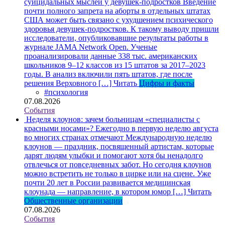
суицидальных мыслей у девушек-подростков
Введение
почти полного запрета на аборты в отдельных штатах
США может быть связано с ухудшением психического
здоровья девушек-подростков. К такому выводу пришли
исследователи, опубликовавшие результаты работы в
журнале JAMA Network Open. Ученые
проанализировали данные 338 тыс. американских
школьников 9–12 классов из 15 штатов за 2017–2023
годы. В анализ включили пять штатов, где после
решения Верховного […]
Читать
Цифры и факты
#психология
07.08.2026
События
Неделя клоунов: зачем больницам «специалисты с
красными носами»?
Ежегодно в первую неделю августа
во многих странах отмечают Международную неделю
клоунов — праздник, посвященный артистам, которые
дарят людям улыбки и помогают хотя бы ненадолго
отвлечься от повседневных забот. Но сегодня клоунов
можно встретить не только в цирке или на сцене. Уже
почти 20 лет в России развивается медицинская
клоунада — направление, в котором юмор […]
Читать
Общественные организации
07.08.2026
События