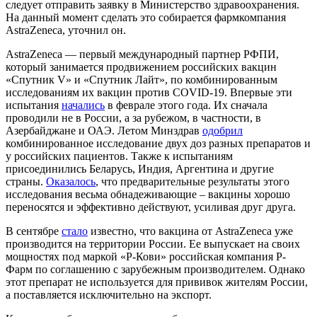
следует отправить заявку в Министерство здравоохранения.
На данный момент сделать это собирается фармкомпания
AstraZeneca, уточнил он.
AstraZeneca — первый международный партнер РФПИ,
который занимается продвижением российских вакцин
«Спутник V» и «Спутник Лайт», по комбинированным
исследованиям их вакцин против COVID-19. Впервые эти
испытания
начались
в феврале этого года. Их сначала
проводили не в России, а за рубежом, в частности, в
Азербайджане и ОАЭ. Летом Минздрав
одобрил
комбинированное исследование двух доз разных препаратов и
у российских пациентов. Также к испытаниям
присоединились Беларусь, Индия, Аргентина и другие
страны.
Оказалось
, что предварительные результаты этого
исследования весьма обнадеживающие – вакцины хорошо
переносятся и эффективно действуют, усиливая друг друга.
В сентябре
стало
известно, что вакцина от AstraZeneca уже
производится на территории России. Ее выпускает на своих
мощностях под маркой «Р-Кови» российская компания Р-
Фарм по соглашению с зарубежным производителем. Однако
этот препарат не используется для прививок жителям России,
а поставляется исключительно на экспорт.