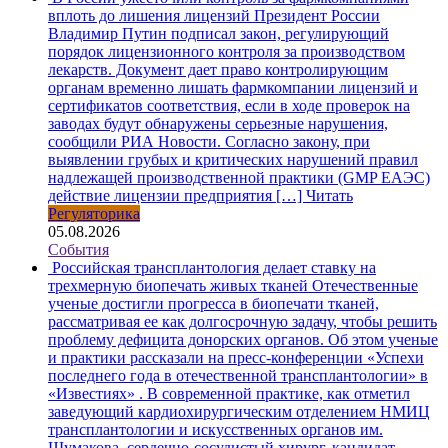
вплоть до лишения лицензий
Президент России
Владимир Путин подписал закон, регулирующий
порядок лицензионного контроля за производством
лекарств. Документ дает право контролирующим
органам временно лишать фармкомпании лицензий и
сертификатов соответствия, если в ходе проверок на
заводах будут обнаружены серьезные нарушения,
сообщили РИА Новости. Согласно закону, при
выявлении грубых и критических нарушений правил
надлежащей производственной практики (GMP ЕАЭС)
действие лицензии предприятия […]
Читать
Регуляторика
05.08.2026
События
Российская трансплантология делает ставку на
трехмерную биопечать живых тканей
Отечественные
ученые достигли прогресса в биопечати тканей,
рассматривая ее как долгосрочную задачу, чтобы решить
проблему дефицита донорских органов. Об этом ученые
и практики рассказали на пресс-конференции «Успехи
последнего года в отечественной трансплантологии» в
«Известиях» . В современной практике, как отметил
заведующий кардиохирургическим отделением НМИЦ
трансплантологии и искусственных органов им.
Шумакова, сердечно-сосудистый хирург, кандидат