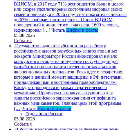
ВЦИОМ, в 2017 году 71% респондентов были в целом
или скорее удовлетворены состоянием здоровья своих
семей и близких, а в 2026 году этот показатель снизился
до 63%, сообщает портал центра. Опрос ВЦИОМ,
проведенный в июне этого года среди 1600 человек,
зафиксировал […]
Читать
Цифры и факты
05.08.2026
События
Государство выделит субсидии на разработку
российских аналогов зарубежных запатентованных
лекарств
Минпромторг России анонсировал начало
конкурсного отбора на получение госусубсидий для
разработки и регистрации отечественных аналогов
жизненно важных препаратов. Речь идет о лекарствах,
которые в данный момент защищены в РФ патентами,
принадлежащими иностранным правообладателям.
Конкурс проводится в рамках стратегического
механизма «Продукты на полку», созданного для
защиты российского здравоохранения от дефицита
важных медикаментов. Главная цель этой программы
[…]
Читать
Новости отрасли
#сделано в России
05.08.2026
События
В России ужесточили контроль за фармкомпаниями