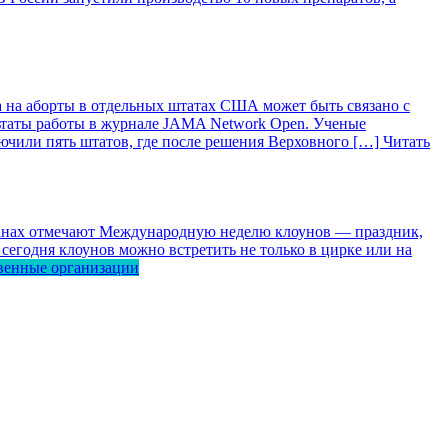
 на аборты в отдельных штатах США может быть связано с
ьтаты работы в журнале JAMA Network Open. Ученые
лючили пять штатов, где после решения Верховного […]
Читать
ранах отмечают Международную неделю клоунов — праздник,
сегодня клоунов можно встретить не только в цирке или на
венные организации