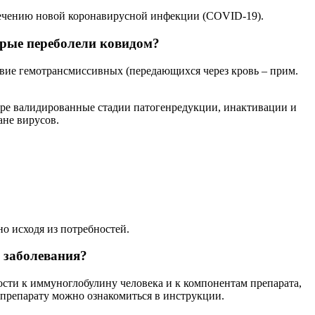
лечению новой коронавирусной инфекции (COVID-19).
орые переболели ковидом?
вие гемотрансмиссивных (передающихся через кровь – прим.
ыре валидированные стадии патогенредукции, инактивации и
ане вирусов.
о исходя из потребностей.
е заболевания?
ости к иммуноглобулину человека и к компонентам препарата,
 препарату можно ознакомиться в инструкции.