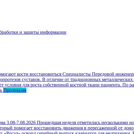
бработки и защиты информации
омогают кости восстановиться
Специалисты Передовой инженерн
опротезов суставов. В отличие от традиционных металлических
ет условия для роста собственной костной ткани пациента. По р
ь
Продукция
ма 3.08-7.08.2026
Прошедшая неделя отметилась несколькими но
оторый помогает восстановить движения в пересаженной от доно
г «Росэл» освоил серийный выпуск клавиатур для медтехники. В