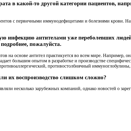
ата в какой-то другой категории пациентов, напр
нтов с первичными иммунодефицитами и болезнями крови. Напри
ую инфекцию антителами уже переболевших людей?
 подробнее, пожалуйста.
ов на основе антител практикуется во всем мире. Например, о
ладает большим опытом в разработке и производстве специфи
противоаллергический, противостолбнячный иммуноглобулины, а
 или их воспроизводство слишком сложно?
вляли несколько зарубежных компаний, однако новостей о зарег