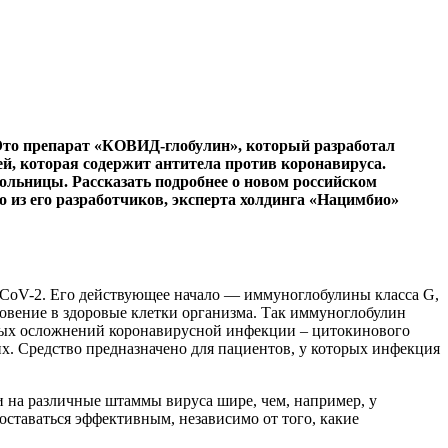
. Это препарат «КОВИД-глобулин», который разработал
ей, которая содержит антитела против коронавируса.
ольницы. Рассказать подробнее о новом российском
из его разработчиков, эксперта холдинга «Нацимбио»
CoV-2. Его действующее начало — иммуноглобулины класса G,
новение в здоровые клетки организма. Так иммуноглобулин
енных осложнений коронавирусной инфекции – цитокинового
х. Средство предназначено для пациентов, у которых инфекция
и на различные штаммы вируса шире, чем, например, у
оставаться эффективным, независимо от того, какие