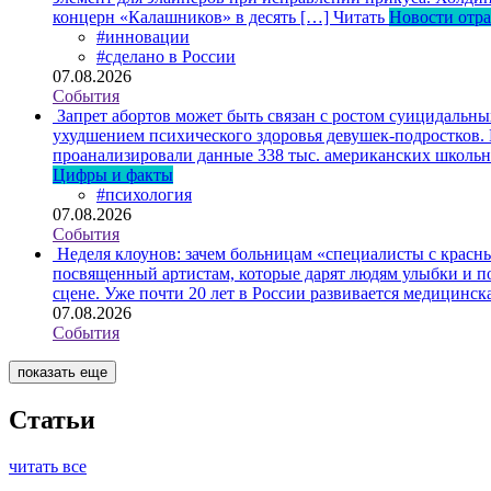
концерн «Калашников» в десять […]
Читать
Новости отр
#инновации
#сделано в России
07.08.2026
События
Запрет абортов может быть связан с ростом суицидальн
ухудшением психического здоровья девушек-подростков.
проанализировали данные 338 тыс. американских школьни
Цифры и факты
#психология
07.08.2026
События
Неделя клоунов: зачем больницам «специалисты с крас
посвященный артистам, которые дарят людям улыбки и по
сцене. Уже почти 20 лет в России развивается медицинс
07.08.2026
События
показать еще
Статьи
читать все