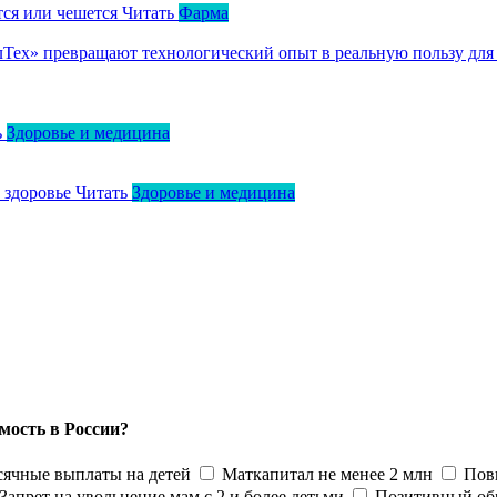
тся или чешется
Читать
Фарма
ллТех» превращают технологический опыт в реальную пользу для
ь
Здоровье и медицина
о здоровье
Читать
Здоровье и медицина
мость в России?
ячные выплаты на детей
Маткапитал не менее 2 млн
Пов
Запрет на увольнение мам с 2 и более детьми
Позитивный об