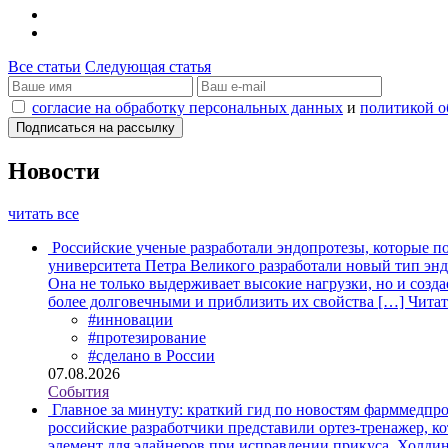
Все статьи
Следующая статья
согласие на обработку персональных данных
и
политикой о
Новости
читать все
Российские ученые разработали эндопротезы, которые п
университета Петра Великого разработали новый тип энд
Она не только выдерживает высокие нагрузки, но и созда
более долговечными и приблизить их свойства […]
Читат
#инновации
#протезирование
#сделано в России
07.08.2026
События
Главное за минуту: краткий гид по новостям фарммедпро
российские разработчики представили ортез-тренажер, к
элемент для элайнеров при исправлении прикуса. Холдин