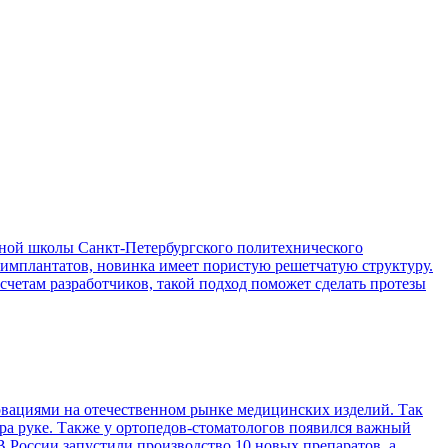
ой школы Санкт-Петербургского политехнического
 имплантатов, новинка имеет пористую решетчатую структуру.
асчетам разработчиков, такой подход поможет сделать протезы
вациями на отечественном рынке медицинских изделий. Так
ра руке. Также у ортопедов-стоматологов появился важный
 России запустили производство 10 новых препаратов, а