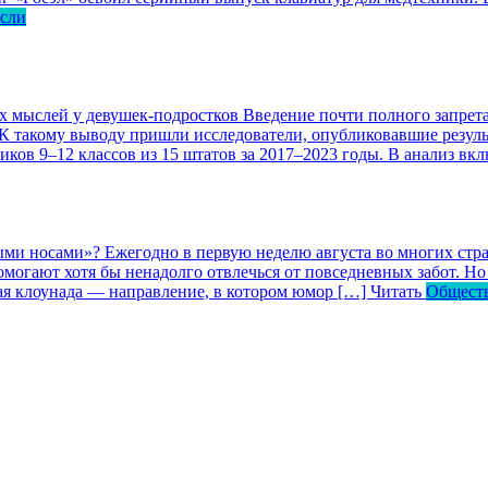
асли
ых мыслей у девушек-подростков
Введение почти полного запрета
 К такому выводу пришли исследователи, опубликовавшие резул
ков 9–12 классов из 15 штатов за 2017–2023 годы. В анализ вк
ными носами»?
Ежегодно в первую неделю августа во многих ст
могают хотя бы ненадолго отвлечься от повседневных забот. Но 
кая клоунада — направление, в котором юмор […]
Читать
Общест