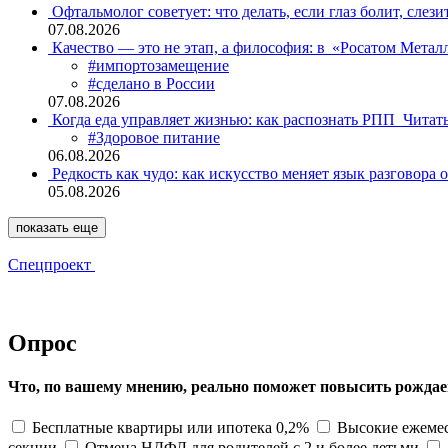
Офтальмолог советует: что делать, если глаз болит, слези
07.08.2026
Качество — это не этап, а философия: в «Росатом Мета
#импортозамещение
#сделано в России
07.08.2026
Когда еда управляет жизнью: как распознать РПП
Читат
#Здоровое питание
06.08.2026
Редкость как чудо: как искусство меняет язык разговора 
05.08.2026
показать еще
Спецпроект
Опрос
Что, по вашему мнению, реально поможет повысить рождае
Бесплатные квартиры или ипотека 0,2%
Высокие ежемес
секции
Отмена НДФЛ для родителей с 2 и более детьми