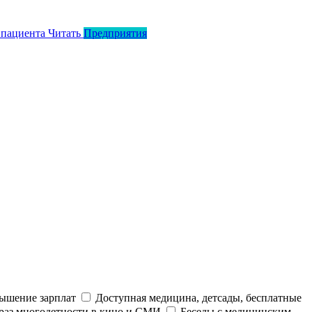
 пациента
Читать
Предприятия
ышение зарплат
Доступная медицина, детсады, бесплатные
раз многодетности в кино и СМИ
Беседы с медицинским