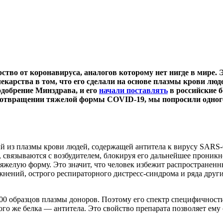
рство от коронавируса, аналогов которому нет нигде в мире
карства в том, что его сделали на основе плазмы крови люд
одобрение Минздрава, и его
начали поставлять
в российские б
дотвращении тяжелой формы COVID-19, мы попросили одного 
 из плазмы крови людей, содержащей антитела к вирусу SARS-
, связываются с возбудителем, блокируя его дальнейшее проник
ее тяжелую форму. Это значит, что человек избежит распростран
нений, острого респираторного дистресс-синдрома и ряда други
500 образцов плазмы доноров. Поэтому его спектр специфичност
о же белка — антитела. Это свойство препарата позволяет ему 