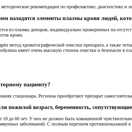
 методические рекомендации по профилактике, диагностике и 
 нем находятся элементы плазмы крови людей, кот
тся из плазмы доноров, индивидуально проверенных на отсутст
нтов крови.
рён метод хроматографической очистки препарата, а также чет
обулина имеет очень высокую степень очистки и безопасен в пл
аторному пациенту?
виях стационара. Регионы приобретают препарат самостоятельн
или пожилой возраст, беременность, сопутствующи
т 18 до 60 лет. У них не должно быть повышенной чувствительн
оиммунных заболеваний. С полным перечнем противопоказаний к