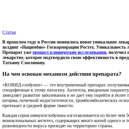
Статьи
В прошлом году в России появилось новое уникальное лека
холдинг «Нацимбио» Госкорпорации Ростех. Уникальность ле
Препарат уже
прошел клинические исследования
, получил 
лекарстве, которое подтвердило свою эффективность в пре
Татьяну Смолянову.
На чем основан механизм действия препарата?
«КОВИД-глобулин» — это внутривенный препарат, получаемый
специфичные к этому патогену. Антитела, введенные пациенту
замедляет развитие заболевания и не дает ему перейти в бол
шторма, почечной недостаточности, тромбоэмболических ослож
протекает в средней форме тяжести.
Каждая серия иммуноглобулина изготавливается из более чем 
моноклональных антител, содержащих много копий одного и тог
разновидности вируса приходят на территорию страны.