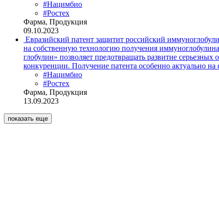
#Нацимбио
#Ростех
Фарма, Продукция
09.10.2023
Евразийский патент защитит российский иммуноглобули
на собственную технологию получения иммуноглобулина
глобулин» позволяет предотвращать развитие серьезных
конкуренции. Получение патента особенно актуально на
#Нацимбио
#Ростех
Фарма, Продукция
13.09.2023
показать еще