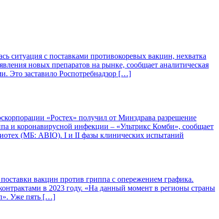
ась ситуация с поставками противокоревых вакцин, нехватка
оявления новых препаратов на рынке, сообщает аналитическая
и. Это заставило Роспотребнадзор […]
корпорации «Ростех» получил от Минздрава разрешение
ппа и коронавирусной инфекции – «Ультрикс Комби», сообщает
иотех (МБ: ABIO). I и II фазы клинических испытаний
поставки вакцин против гриппа с опережением графика.
сконтрактами в 2023 году. «На данный момент в регионы страны
». Уже пять […]