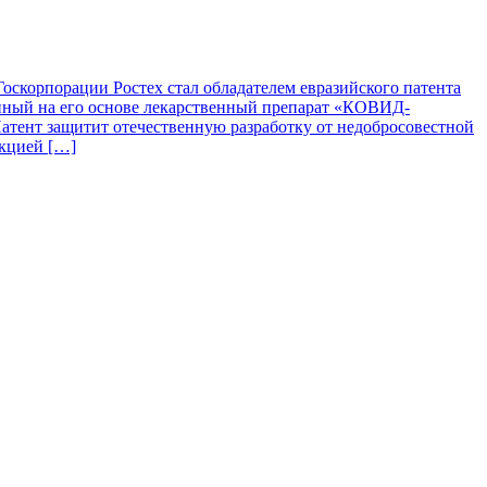
скорпорации Ростех стал обладателем евразийского патента
нный на его основе лекарственный препарат «КОВИД-
атент защитит отечественную разработку от недобросовестной
екцией […]