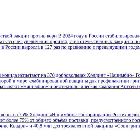
аткой вакцин против кори
В 2024 году в России стабилизировал
лать за счет увеличения производства отечественных вакцин и п
 в России выросла в 127 раз по сравнению с предыдущими годам
 ковида испытают на 370 добровольцах
Холдинг «Нацимбио» Гос
второй в мире комбинированной вакцины для профилактики гри
абатывают «Нацимбио» и биотехнологическая компания Артген б
ршены на 75%
Холдинг «Нацимбио» Госкорпорации Ростех ведет 
яет более 75% от общего объёма поставки, предусмотренного го
рикс Квадри» и 40,8 млн доз трехвалентной вакцины «Совигрипп