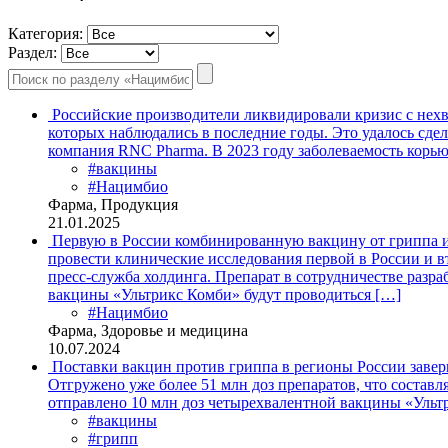
Категория:
Раздел:
Российские производители ликвидировали кризис с нехв
которых наблюдались в последние годы. Это удалось сде
компания RNC Pharma. В 2023 году заболеваемость корью
#вакцины
#Нацимбио
Фарма, Продукция
21.01.2025
Первую в России комбинированную вакцину от гриппа и
провести клинические исследования первой в России и 
пресс-служба холдинга. Препарат в сотрудничестве разр
вакцины «Ультрикс Комби» будут проводиться […]
#Нацимбио
Фарма, Здоровье и медицина
10.07.2024
Поставки вакцин против гриппа в регионы России заве
Отгружено уже более 51 млн доз препаратов, что составл
отправлено 10 млн доз четырехвалентной вакцины «Ульт
#вакцины
#грипп