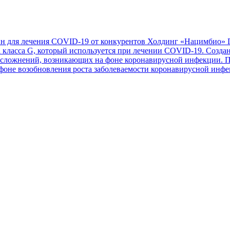
н для лечения COVID-19 от конкурентов
Холдинг «Нацимбио» Го
 класса G, который используется при лечении COVID-19. Созда
 осложнений, возникающих на фоне коронавирусной инфекции. П
 фоне возобновления роста заболеваемости коронавирусной инф