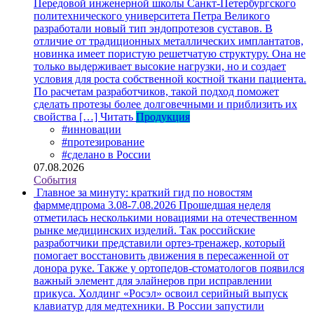
Передовой инженерной школы Санкт-Петербургского
политехнического университета Петра Великого
разработали новый тип эндопротезов суставов. В
отличие от традиционных металлических имплантатов,
новинка имеет пористую решетчатую структуру. Она не
только выдерживает высокие нагрузки, но и создает
условия для роста собственной костной ткани пациента.
По расчетам разработчиков, такой подход поможет
сделать протезы более долговечными и приблизить их
свойства […]
Читать
Продукция
#инновации
#протезирование
#сделано в России
07.08.2026
События
Главное за минуту: краткий гид по новостям
фарммедпрома 3.08-7.08.2026
Прошедшая неделя
отметилась несколькими новациями на отечественном
рынке медицинских изделий. Так российские
разработчики представили ортез-тренажер, который
помогает восстановить движения в пересаженной от
донора руке. Также у ортопедов-стоматологов появился
важный элемент для элайнеров при исправлении
прикуса. Холдинг «Росэл» освоил серийный выпуск
клавиатур для медтехники. В России запустили