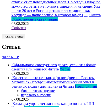
отвлечься от повседневных забот. Но сегодня клоунов
можно встретить не только в цирке или на сцене. Уже
почти 20 лет в России развивается медицинская
клоунада — направление, в котором юмор […]
Читать
Общественные организации
07.08.2026
События
показать еще
Статьи
читать все
Офтальмолог советует: что делать, если глаз болит,
слезится или чешется
Читать
Фарма
07.08.2026
Качество — это не этап, а философия: в «Росатом
МеталлТех» превращают технологический опыт в
реальную пользу для пациента
Читать
Предприятия
#импортозамещение
#сделано в России
07.08.2026
Когда еда управляет жизнью: как распознать РПП