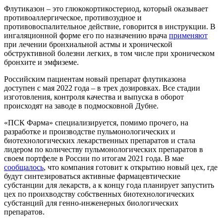
Флутиказон – это глюкокортикостериод, который оказывает
противоаллергическое, противозудное и
противовоспалительное действие, говорится в инструкции. В
ингаляционной форме его по назначению врача
применяют
при лечении бронхиальной астмы и хронической
обструктивной болезни легких, в том числе при хроническом
бронхите и эмфиземе.
Российским пациентам новый препарат флутиказона
доступен с мая 2022 года – в трех дозировках. Все стадии
изготовления, контроля качества и выпуска в оборот
происходят на заводе в подмосковной Дубне.
«ПСК Фарма» специализируется, помимо прочего, на
разработке и производстве пульмонологических и
биотехнологических лекарственных препаратов и стала
лидером по количеству пульмонологических препаратов в
своем портфеле в России по итогам 2021 года. В мае
сообщалось
, что компания готовит к открытию новый цех, где
будут синтезироваться активные фармацевтические
субстанции для лекарств, а к концу года планирует запустить
цех по проихводству собственных биотехнологических
субстанций для генно-инженерных биологических
препаратов.