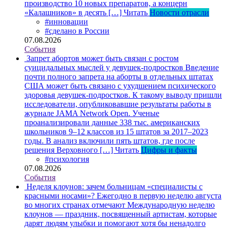
производство 10 новых препаратов, а концерн
«Калашников» в десять […]
Читать
Новости отрасли
#инновации
#сделано в России
07.08.2026
События
Запрет абортов может быть связан с ростом
суицидальных мыслей у девушек-подростков
Введение
почти полного запрета на аборты в отдельных штатах
США может быть связано с ухудшением психического
здоровья девушек-подростков. К такому выводу пришли
исследователи, опубликовавшие результаты работы в
журнале JAMA Network Open. Ученые
проанализировали данные 338 тыс. американских
школьников 9–12 классов из 15 штатов за 2017–2023
годы. В анализ включили пять штатов, где после
решения Верховного […]
Читать
Цифры и факты
#психология
07.08.2026
События
Неделя клоунов: зачем больницам «специалисты с
красными носами»?
Ежегодно в первую неделю августа
во многих странах отмечают Международную неделю
клоунов — праздник, посвященный артистам, которые
дарят людям улыбки и помогают хотя бы ненадолго