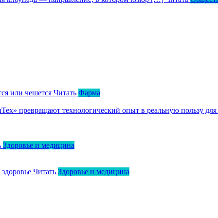
тся или чешется
Читать
Фарма
ллТех» превращают технологический опыт в реальную пользу для
ь
Здоровье и медицина
о здоровье
Читать
Здоровье и медицина