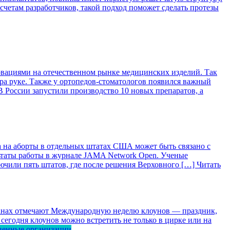
асчетам разработчиков, такой подход поможет сделать протезы
вациями на отечественном рынке медицинских изделий. Так
ра руке. Также у ортопедов-стоматологов появился важный
 России запустили производство 10 новых препаратов, а
 на аборты в отдельных штатах США может быть связано с
ьтаты работы в журнале JAMA Network Open. Ученые
лючили пять штатов, где после решения Верховного […]
Читать
ранах отмечают Международную неделю клоунов — праздник,
сегодня клоунов можно встретить не только в цирке или на
венные организации