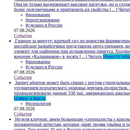
Она не только выдерживает высокие нагрузки, но и созда
более долговечными и приблизить их свойства […]
Читат
#инновации
#протезирование
#сделано в России
07.08.2026
События
Главное за минуту: краткий гид по новостям фарммедпро
российские разработчики представили ортез-тренажер, к
элемент для элайнеров при исправлении прикуса. Холдин
концерн «Калашников» в десять […]
Читать
Новости отр
#инновации
#сделано в России
07.08.2026
События
Запрет абортов может быть связан с ростом суицидальн
ухудшением психического здоровья девушек-подростков.
проанализировали данные 338 тыс. американских школьни
Цифры и факты
#психология
07.08.2026
События
Неделя клоунов: зачем больницам «специалисты с крас
посвященный артистам, которые дарят людям улыбки и по
сцене. Уже почти 20 лет в России развивается медицинс