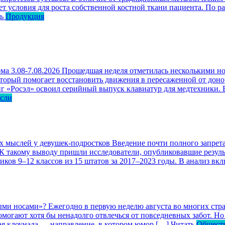
ет условия для роста собственной костной ткани пациента. По р
ь
Продукция
ма 3.08-7.08.2026
Прошедшая неделя отметилась несколькими но
оторый помогает восстановить движения в пересаженной от доно
г «Росэл» освоил серийный выпуск клавиатур для медтехники. В
асли
ых мыслей у девушек-подростков
Введение почти полного запрета
 К такому выводу пришли исследователи, опубликовавшие резул
ков 9–12 классов из 15 штатов за 2017–2023 годы. В анализ вк
ными носами»?
Ежегодно в первую неделю августа во многих ст
могают хотя бы ненадолго отвлечься от повседневных забот. Но 
кая клоунада — направление, в котором юмор […]
Читать
Общест