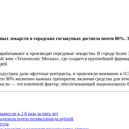
х лекарств в городских госзакупках достигла почти 80%. Эт
рабатывают и производят передовые лекарства. В городе более
 зоне «Технополис Москва», где создается крупнейший фармаце
дей.
ндустрии дали офсетные контракты, и привлекли внимание к ОЭ
ти 90% жизненно важных препаратов, включая средства для лече
трасли — это ключевой фактор, обеспечивающий национальную бе
росли в 2,8 раза за пять лет
выделила почти полмиллиарда рублей
 года