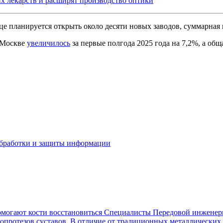
х лекарств и расширят производство оптики
ице планируется открыть около десяти новых заводов, суммарная 
в Москве
увеличилось
за первые полгода 2025 года на 7,2%, а обща
бработки и защиты информации
омогают кости восстановиться
Специалисты Передовой инженерн
опротезов суставов. В отличие от традиционных металлических