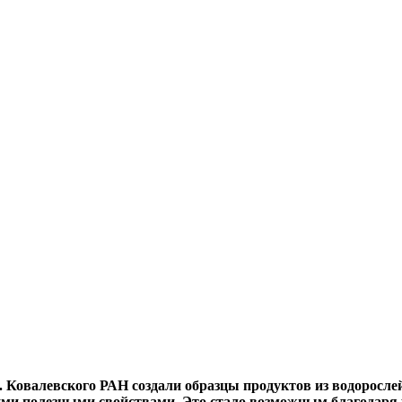
. Ковалевского РАН
создали образцы продуктов из водоросл
ими полезными свойствами.
Это стало возможным благодаря р