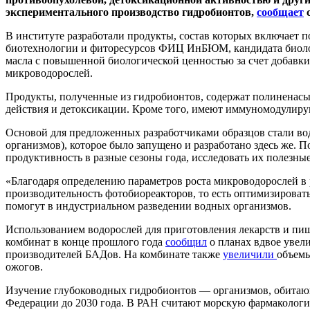
экспериментального производство гидробионтов,
сообщает
с
В институте разработали продукты, состав которых включает п
биотехнологии и фиторесурсов ФИЦ ИнБЮМ, кандидата биологи
масла с повышенной биологической ценностью за счет добавки 
микроводорослей.
Продукты, полученные из гидробионтов, содержат полиненас
действия и детоксикации. Кроме того, имеют иммуномодулиру
Основой для предложенных разработчиками образцов стали во
организмов), которое было запущено и разработано здесь же. 
продуктивность в разные сезоны года, исследовать их полезн
«Благодаря определению параметров роста микроводорослей в
производительность фотобиореакторов, то есть оптимизироват
помогут в индустриальном разведении водных организмов.
Использованием водорослей для приготовления лекарств и пи
комбинат в конце прошлого года
сообщил
о планах вдвое увел
производителей БАДов. На комбинате также
увеличили
объемы
ожогов.
Изучение глубоководных гидробионтов — организмов, обитаю
Федерации до 2030 года. В РАН считают морскую фармаколог