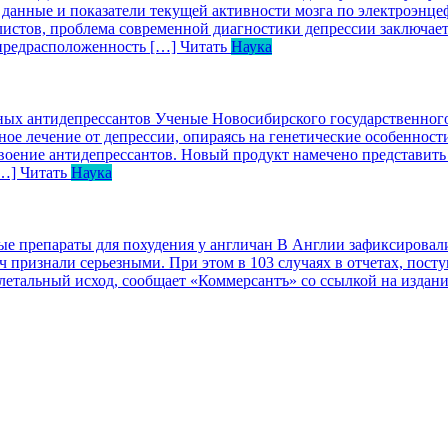
 данные и показатели текущей активности мозга по электроэнц
стов, проблема современной диагностики депрессии заключаетс
предрасположенность […]
Читать
Наука
ных антидепрессантов
Ученые Новосибирского государственного 
ое лечение от депрессии, опираясь на генетические особенности
воение антидепрессантов. Новый продукт намечено представить
[…]
Читать
Наука
е препараты для похудения у англичан
В Англии зафиксировали
ч признали серьезными. При этом в 103 случаях в отчетах, пос
 летальный исход, сообщает «Коммерсантъ» со ссылкой на издан