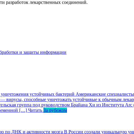
сти разработок лекарственных соединений.
бработки и защиты информации
я уничтожения устойчивых бактерий
Американские специалисты 
 — вирусы, способные уничтожать устойчивые к обычным лека
ельская группа под руководством Брайана Хи из Института Arc
ременной […]
Читать
За рубежом
ию по ДНК и активности мозга
В России создали уникальную уни