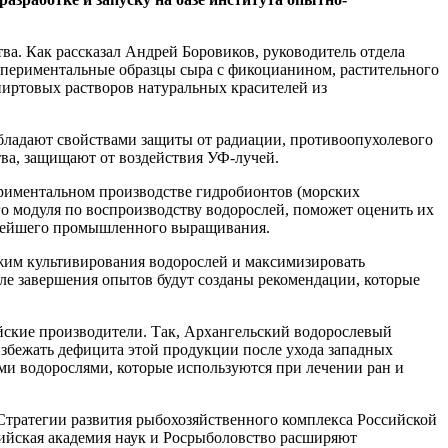
ва. Как рассказал Андрей Боровиков, руководитель отдела
периментальные образцы сыра с фикоцианином, растительного
пиртовых растворов натуральных красителей из
бладают свойствами защиты от радиации, противоопухолевого
ва, защищают от воздействия УФ-лучей.
риментальном производстве гидробионтов (морских
го модуля по воспроизводству водорослей, поможет оценить их
льнейшего промышленного выращивания.
жим культивирования водорослей и максимизировать
сле завершения опытов будут созданы рекомендации, которые
йские производители. Так, Архангельский водорослевый
избежать дефицита этой продукции после ухода западных
и водорослями, которые используются при лечении ран и
Стратегии развития рыбохозяйственного комплекса Российской
ийская академия наук и Росрыболовство расширяют