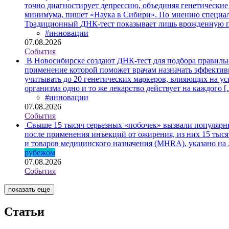
точно диагностирует депрессию, объединяя генетические
минимума, пишет «Наука в Сибири». По мнению специали
Традиционный ДНК-тест показывает лишь врожденную 
#инновации
07.08.2026
События
В Новосибирске создают ДНК-тест для подбора правиль
применение которой поможет врачам назначать эффективн
учитывать до 20 генетических маркеров, влияющих на ус
организма одно и то же лекарство действует на каждого 
#инновации
07.08.2026
События
Свыше 15 тысяч серьезных «побочек» вызвали популярны
после применения инъекций от ожирения, из них 15 тыся
и товаров медицинского назначения (MHRA), указано на
рубежом
07.08.2026
События
показать еще
Статьи