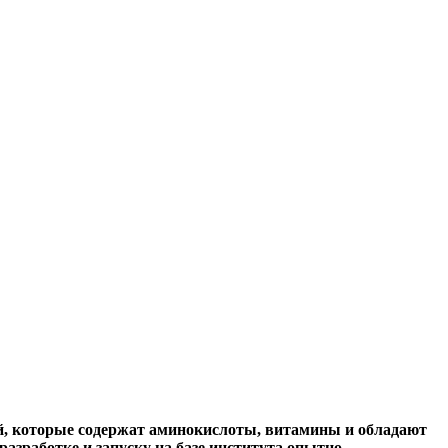
ей, которые содержат аминокислоты, витамины и обладают
азработке и запуску на базе института опытно-