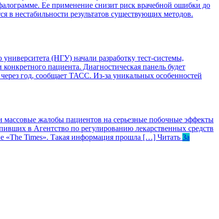
ефалограмме. Ее применение снизит риск врачебной ошибки до
я в нестабильности результатов существующих методов.
университета (НГУ) начали разработку тест-системы,
 конкретного пациента. Диагностическая панель будет
 через год, сообщает ТАСС. Из-за уникальных особенностей
 массовые жалобы пациентов на серьезные побочные эффекты
тупивших в Агентство по регулированию лекарственных средств
ие «The Times». Такая информация прошла […]
Читать
За