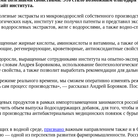
айт института.
олезные экстракты из микроводорослей собственного производст
ческих наук, институт уже получил патенты и представил экс
водорослевых экстрактов, желе с водорослями, а также водно-с
ыщенные жирные кислоты, аминокислоты и витамины, а также о
ющие, регенерирующие, кроветворные, антиоксидантные свойст
доросли, выращенные сотрудниками института на опытно-экспе
По словам Андрея Боровикова, использование биотехнологическо
ые свойства, а также позволит выработать рекомендации для да
 режиме реального времени, мы сможем оперативно изменять ре
ь сам процесс производства», — рассказал Андрей Боровков. По
щевых продуктов в рамках импортозамещения занимаются росси
ичить объем выпуска йодосодержащих добавок, для того, чтобы 
 производства антибактериальных медицинских повязок с бурым
щих в водной среде,
признано
важным направлением также и в 
ию — одной из перспектив развития фармпромышленности. Росс