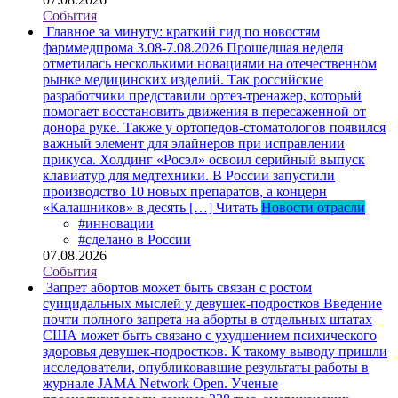
События
Главное за минуту: краткий гид по новостям
фарммедпрома 3.08-7.08.2026
Прошедшая неделя
отметилась несколькими новациями на отечественном
рынке медицинских изделий. Так российские
разработчики представили ортез-тренажер, который
помогает восстановить движения в пересаженной от
донора руке. Также у ортопедов-стоматологов появился
важный элемент для элайнеров при исправлении
прикуса. Холдинг «Росэл» освоил серийный выпуск
клавиатур для медтехники. В России запустили
производство 10 новых препаратов, а концерн
«Калашников» в десять […]
Читать
Новости отрасли
#инновации
#сделано в России
07.08.2026
События
Запрет абортов может быть связан с ростом
суицидальных мыслей у девушек-подростков
Введение
почти полного запрета на аборты в отдельных штатах
США может быть связано с ухудшением психического
здоровья девушек-подростков. К такому выводу пришли
исследователи, опубликовавшие результаты работы в
журнале JAMA Network Open. Ученые