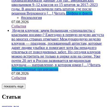
проанализировали данные 338 тыс. американских
школьников 9–12 классов из 15 штатов за 2017–2023
годы. В анализ включили пять штатов, где после
решения Верховного […]
Читать
Цифры и факты
#психология
07.08.2026
События
Неделя клоунов: зачем больницам «специалисты с
красными носами»?
Ежегодно в первую неделю августа
во многих странах отмечают Международную неделю
клоунов — праздник, посвященный артистам, которые
дарят людям улыбки и помогают хотя бы ненадолго
отвлечься от повседневных забот. Но сегодня клоунов
можно встретить не только в цирке или на сцене. Уже
почти 20 лет в России развивается медицинская
клоунада — направление, в котором юмор […]
Читать
Общественные организации
07.08.2026
События
показать еще
Статьи
читать все