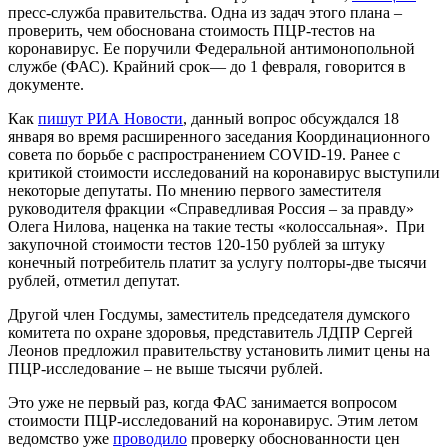
пресс-служба правительства. Одна из задач этого плана –
проверить, чем обоснована стоимость ПЦР-тестов на
коронавирус. Ее поручили Федеральной антимонопольной
службе (ФАС). Крайний срок— до 1 февраля, говорится в
документе.
Как
пишут РИА Новости
, данный вопрос обсуждался 18
января во время расширенного заседания Координационного
совета по борьбе с распространением COVID-19. Ранее с
критикой стоимости исследований на коронавирус выступили
некоторые депутаты. По мнению первого заместителя
руководителя фракции «Справедливая Россия – за правду»
Олега Нилова, наценка на такие тесты «колоссальная». При
закупочной стоимости тестов 120-150 рублей за штуку
конечный потребитель платит за услугу полторы-две тысячи
рублей, отметил депутат.
Другой член Госдумы, заместитель председателя думского
комитета по охране здоровья, представитель ЛДПР Сергей
Леонов предложил правительству установить лимит цены на
ПЦР-исследование – не выше тысячи рублей.
Это уже не первый раз, когда ФАС занимается вопросом
стоимости ПЦР-исследований на коронавирус. Этим летом
ведомство уже
проводило
проверку обоснованности цен