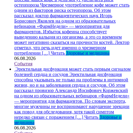
остеопороза
Чрезмерное употребление кофе может стать
одним из факторов риска остеопороза. Об этом
рассказал доктор фармацевтических наук Игорь
Борисович Яковлев на одном из образовательных
вебинаров «ФармНедели» — мероприятия для
фармацевтов. Избыток кофеина способствует
выведению кальция из организма, а это со временем
может негативно сказаться на прочности костей. Лектор
отметил, что речь идет именно о чрезмерном
потреблении […]
Читать
Здоровье и медицина
06.08.2026
События
Эректильная дисфункция может стать первым сигналом
болезней сердца и сосудов
Эректильная дисфункция
способна указывать не только на проблемы в интимной
жизни, но и на заболевания сердца и сосудов. Об этом
рассказал провизор Александр Иосифович Коржевский
на одном из образовательных вебинаров «ФармНедели»
— мероприятия для фармацевтов. По словам эксперта,
многие мужчины не воспринимают нарушение эрекции
как повод для обследования, хотя такой симптом
нередко связан с поражением […]
Читать
Здоровье и
медицина
06.08.2026