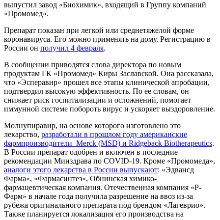
выпустил завод «Биохимик», входящий в Группу компаний
«Промомед».
Препарат показан при легкой или среднетяжелой форме
коронавируса. Его можно применять на дому. Регистрацию в
России он
получил 4 февраля
.
В сообщении приводятся слова директора по новым
продуктам ГК «Промомед» Киры Заславской. Она рассказала,
что «Эсперавир» прошел все этапы клинической апробации,
подтвердил высокую эффективность. По ее словам, он
снижает риск госпитализации и осложнений, помогает
иммунной системе побороть вирус и ускоряет выздоровление.
Молнупиравир, на основе которого изготовлено это
лекарство,
разработали в прошлом году американские
фармпроизводители Merck (MSD) и Ridgeback Biotherapeutics
.
В России препарат одобрен и включен в последние
рекомендации Минздрава по COVID-19. Кроме «Промомеда»,
аналоги этого лекарства в России выпускают
: «Эдвансд
Фарма», «Фармасинтез», Обнинская химико-
фармацевтическая компания. Отечественная компания «Р-
Фарм» в начале года получила разрешение на ввоз из-за
рубежа оригинального препарата под брендом «Лагеврио».
Также планируется локализация его производства на