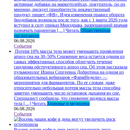
активные добавки на маркетплейсах, покупатель, по их
мнению, рискует приобретести некачественный
продукт, пишет «ФВ». Идея изменения правил оборота
биодобавок возникла после того, как с 1 марта 2026 года
вступил в силу приказ Минздрава, разрешающий врачам
назначать пациентам […]
Читать
Общественные
организации
06.08.2026
События
Потеря 10% массы тела может уменьшить проявления
апноэ сна на 30–50%
Снижение веса остается одним из
самых эффективных способов облегчить течение
синдрома обструктивного апноэ сна. Об этом рассказала
пульмонолог Ирина Сергеевна Добротина на одном из
образовательных вебинаров «ФармНедели» —
мероприятия для фармацевтов. По ее словам, даже
относительно небольшая потеря массы тела способна
заметно уменьшить число остановок дыхания во сне.
Специалист сообщила, что снижение индекса массы
тела […]
Читать
Здоровье и медицина
06.08.2026
События
Восемь чашек кофе в день могут увеличить риск