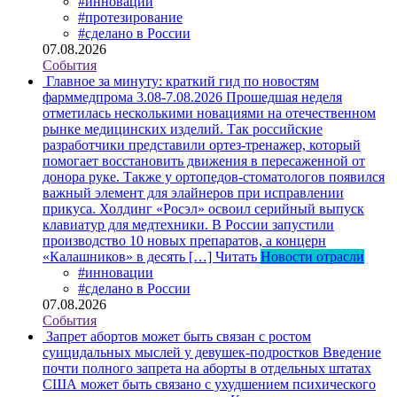
#инновации
#протезирование
#сделано в России
07.08.2026
События
Главное за минуту: краткий гид по новостям
фарммедпрома 3.08-7.08.2026
Прошедшая неделя
отметилась несколькими новациями на отечественном
рынке медицинских изделий. Так российские
разработчики представили ортез-тренажер, который
помогает восстановить движения в пересаженной от
донора руке. Также у ортопедов-стоматологов появился
важный элемент для элайнеров при исправлении
прикуса. Холдинг «Росэл» освоил серийный выпуск
клавиатур для медтехники. В России запустили
производство 10 новых препаратов, а концерн
«Калашников» в десять […]
Читать
Новости отрасли
#инновации
#сделано в России
07.08.2026
События
Запрет абортов может быть связан с ростом
суицидальных мыслей у девушек-подростков
Введение
почти полного запрета на аборты в отдельных штатах
США может быть связано с ухудшением психического