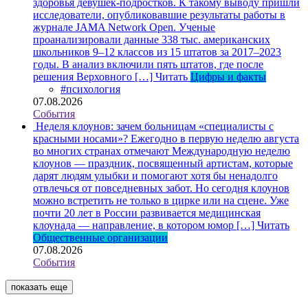
здоровья девушек-подростков. К такому выводу пришли
исследователи, опубликовавшие результаты работы в
журнале JAMA Network Open. Ученые
проанализировали данные 338 тыс. американских
школьников 9–12 классов из 15 штатов за 2017–2023
годы. В анализ включили пять штатов, где после
решения Верховного […]
Читать
Цифры и факты
#психология
07.08.2026
События
Неделя клоунов: зачем больницам «специалисты с
красными носами»?
Ежегодно в первую неделю августа
во многих странах отмечают Международную неделю
клоунов — праздник, посвященный артистам, которые
дарят людям улыбки и помогают хотя бы ненадолго
отвлечься от повседневных забот. Но сегодня клоунов
можно встретить не только в цирке или на сцене. Уже
почти 20 лет в России развивается медицинская
клоунада — направление, в котором юмор […]
Читать
Общественные организации
07.08.2026
События
показать еще