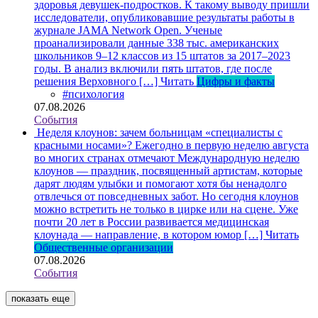
здоровья девушек-подростков. К такому выводу пришли
исследователи, опубликовавшие результаты работы в
журнале JAMA Network Open. Ученые
проанализировали данные 338 тыс. американских
школьников 9–12 классов из 15 штатов за 2017–2023
годы. В анализ включили пять штатов, где после
решения Верховного […]
Читать
Цифры и факты
#психология
07.08.2026
События
Неделя клоунов: зачем больницам «специалисты с
красными носами»?
Ежегодно в первую неделю августа
во многих странах отмечают Международную неделю
клоунов — праздник, посвященный артистам, которые
дарят людям улыбки и помогают хотя бы ненадолго
отвлечься от повседневных забот. Но сегодня клоунов
можно встретить не только в цирке или на сцене. Уже
почти 20 лет в России развивается медицинская
клоунада — направление, в котором юмор […]
Читать
Общественные организации
07.08.2026
События
показать еще