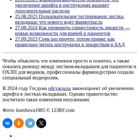
увеличение шрифта в инструкциях вызовет
дополнительные расходы
25.08.2023
Пользовательское тестирование листка-
вкладыша: что нового ждет фармотрасль
27.08.2024
Как проверить совместимость лекарств —
новые возможности для врачей и пациентов
27.09.2023
Семь раз прочти, потом прими: как
правильно читать инструкции к лекарствам и БАД
Чтобы объяснить эти изменения просто и понятно, а также
показать разницу между листком-вкладышем для пациентов и
ОХЛП для медиков, профессионалы фарминдустрии создали
специальный видеоролик.
В 2024 году Госдума
обсуждала
законопроект об увеличении
шрифта в листках-вкладышах. Однако правительство
посчитало такие изменения ненужными.
Фото: korobova1985 © 123RF.com