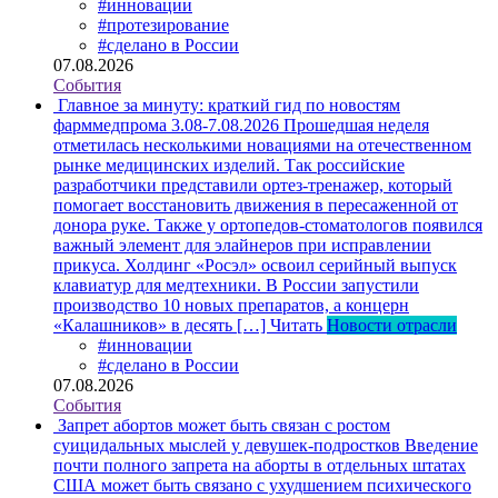
#инновации
#протезирование
#сделано в России
07.08.2026
События
Главное за минуту: краткий гид по новостям
фарммедпрома 3.08-7.08.2026
Прошедшая неделя
отметилась несколькими новациями на отечественном
рынке медицинских изделий. Так российские
разработчики представили ортез-тренажер, который
помогает восстановить движения в пересаженной от
донора руке. Также у ортопедов-стоматологов появился
важный элемент для элайнеров при исправлении
прикуса. Холдинг «Росэл» освоил серийный выпуск
клавиатур для медтехники. В России запустили
производство 10 новых препаратов, а концерн
«Калашников» в десять […]
Читать
Новости отрасли
#инновации
#сделано в России
07.08.2026
События
Запрет абортов может быть связан с ростом
суицидальных мыслей у девушек-подростков
Введение
почти полного запрета на аборты в отдельных штатах
США может быть связано с ухудшением психического