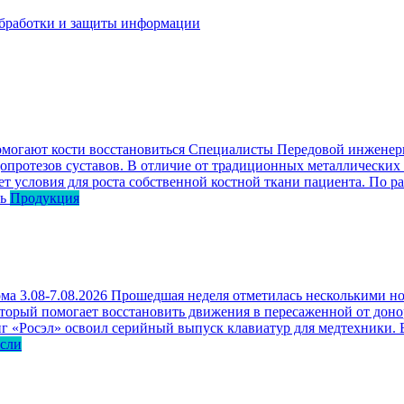
бработки и защиты информации
омогают кости восстановиться
Специалисты Передовой инженерн
опротезов суставов. В отличие от традиционных металлических
ет условия для роста собственной костной ткани пациента. По р
ь
Продукция
ма 3.08-7.08.2026
Прошедшая неделя отметилась несколькими но
оторый помогает восстановить движения в пересаженной от доно
г «Росэл» освоил серийный выпуск клавиатур для медтехники. В
асли