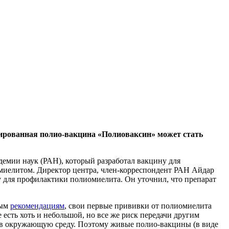
вированная
полио-вакцина «Полиоваксин» может стать
емии наук (РАН), который разработал вакцину для
миелитом. Директор центра, член-корреспондент РАН Айдар
 для профилактики полиомиелита. Он уточнил, что препарат
ным
рекомендациям
, свои первые прививки от полиомиелита
сть хоть и небольшой, но все же риск передачи другим
я в окружающую среду. Поэтому живые полио-вакцины (в виде