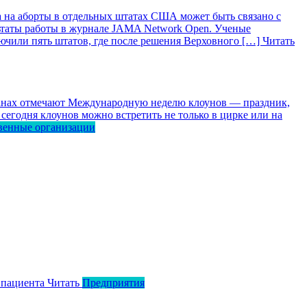
 на аборты в отдельных штатах США может быть связано с
ьтаты работы в журнале JAMA Network Open. Ученые
лючили пять штатов, где после решения Верховного […]
Читать
ранах отмечают Международную неделю клоунов — праздник,
сегодня клоунов можно встретить не только в цирке или на
венные организации
 пациента
Читать
Предприятия