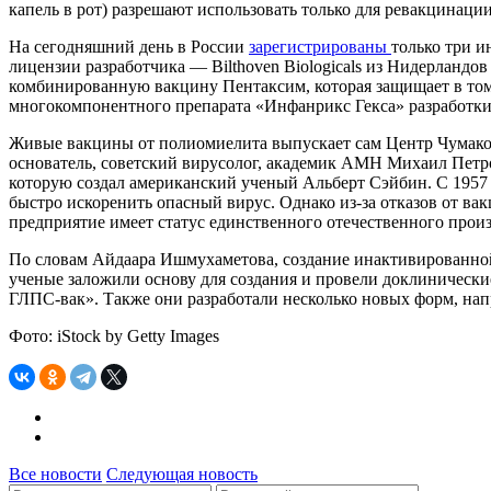
капель в рот) разрешают использовать только для ревакцинации 
На сегодняшний день в России
зарегистрированы
только три и
лицензии разработчика — Bilthoven Biologicals из Нидерлан
комбинированную вакцину Пентаксим, которая защищает в том ч
многокомпонентного препарата «Инфанрикс Гекса» разработки Gl
Живые вакцины от полиомиелита выпускает сам Центр Чумаков
основатель, советский вирусолог, академик АМН Михаил Петр
которую создал американский ученый Альберт Сэйбин. С 1957 г
быстро искоренить опасный вирус. Однако из-за отказов от вакц
предприятие имеет статус единственного отечественного про
По словам Айдаара Ишмухаметова, создание инактивированной
ученые заложили основу для создания и провели доклиническ
ГЛПС-вак». Также они разработали несколько новых форм, нап
Фото: iStock by Getty Images
Все новости
Следующая новость