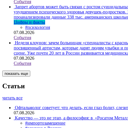
События
Запрет абортов может быть связан с ростом суицидальн
ухудшением психического здоровья девушек-подростков.
проанализировали данные 338 тыс. американских школьни
Цифры и факты
#психология
07.08.2026
События
Неделя клоунов: зачем больницам «специалисты с крас
посвященный артистам, которые дарят людям улыбки и по
сцене. Уже почти 20 лет в России развивается медицинс
07.08.2026
События
показать еще
Статьи
читать все
Офтальмолог советует: что делать, если глаз болит, слези
07.08.2026
Качество — это не этап, а философия: в «Росатом Мета
#импортозамещение