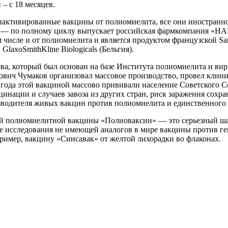
– с 18 месяцев.
нактивированные вакцины от полиомиелита, все они иностранно
дов — по полному циклу выпускает российская фармкомпания «Н
исле и от полиомиелита и является продуктом французской Sano
axoSmithKline Biologicals (Бельгия).
а, который был основан на базе Института полиомиелита и ви
ович Чумаков организовал массовое производство, провел клин
ода этой вакциной массово прививали население Советского Сою
инации и случаев завоза из других стран, риск заражения сохран
изводителя живых вакцин против полиомиелита и единственног
 полиомиелитной вакцины «Полиоваксин» — это серьезный шаг 
ие исследования не имеющей аналогов в мире вакцины против г
ример, вакцину «Синсавак» от желтой лихорадки во флаконах.