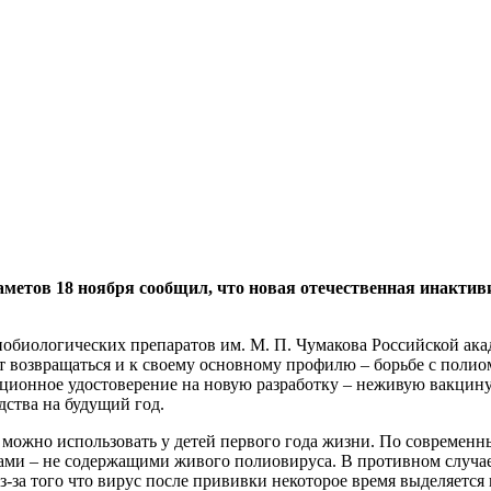
метов 18 ноября сообщил, что новая отечественная инакти
биологических препаратов им. М. П. Чумакова Российской акад
 возвращаться и к своему основному профилю – борьбе с полио
ционное удостоверение на новую разработку – неживую вакцину
дства на будущий год.
е можно использовать у детей первого года жизни. По современ
и – не содержащими живого полиовируса. В противном случае е
-за того что вирус после прививки некоторое время выделяетс