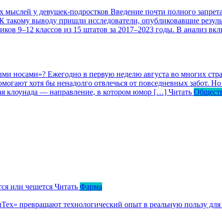
ых мыслей у девушек-подростков
Введение почти полного запрета
 К такому выводу пришли исследователи, опубликовавшие резул
ков 9–12 классов из 15 штатов за 2017–2023 годы. В анализ вк
ными носами»?
Ежегодно в первую неделю августа во многих ст
могают хотя бы ненадолго отвлечься от повседневных забот. Но 
кая клоунада — направление, в котором юмор […]
Читать
Общест
тся или чешется
Читать
Фарма
ллТех» превращают технологический опыт в реальную пользу для