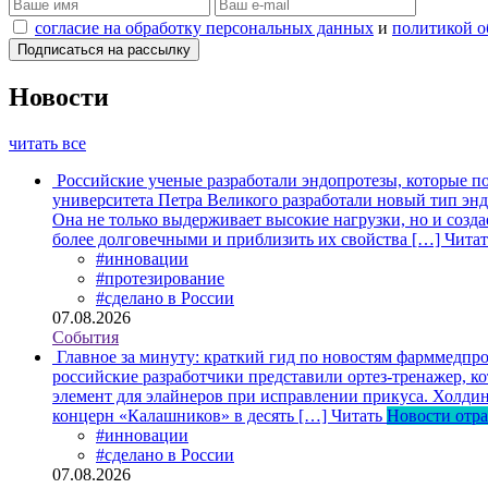
согласие на обработку персональных данных
и
политикой о
Новости
читать все
Российские ученые разработали эндопротезы, которые п
университета Петра Великого разработали новый тип энд
Она не только выдерживает высокие нагрузки, но и созда
более долговечными и приблизить их свойства […]
Читат
#инновации
#протезирование
#сделано в России
07.08.2026
События
Главное за минуту: краткий гид по новостям фарммедпро
российские разработчики представили ортез-тренажер, к
элемент для элайнеров при исправлении прикуса. Холдин
концерн «Калашников» в десять […]
Читать
Новости отр
#инновации
#сделано в России
07.08.2026