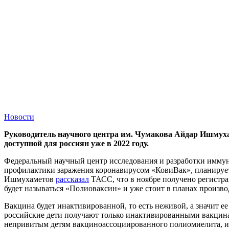
Новости
Руководитель научного центра им. Чумакова Айдар Ишмуха
доступной для россиян уже в 2022 году.
Федеральный научный центр исследования и разработки иммуно
профилактики заражения коронавирусом «КовиВак», планирует
Ишмухаметов
рассказал
ТАСС, что в ноябре получено регистра
будет называться «Полиоваксин» и уже стоит в планах произво
Вакцина будет инактивированной, то есть неживой, а значит е
российские дети получают только инактивированными вакцинам
непривитым детям вакциноассоциированного полиомиелита, из