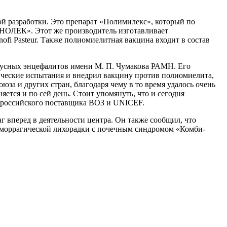
й разработки. Это препарат «Полимилекс», который по
АНОЛЕК». Этот же производитель изготавливает
fi Pasteur. Также полиомиелитная вакцина входит в состав
русных энцефалитов имени М. П. Чумакова РАМН. Его
ические испытания и внедрил вакцину против полиомиелита,
за и других стран, благодаря чему в то время удалось очень
яется и по сей день. Стоит упомянуть, что и сегодня
о российского поставщика ВОЗ и UNICEF.
вперед в деятельности центра. Он также сообщил, что
еморрагической лихорадки с почечным синдромом «Комби-