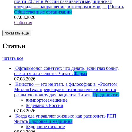
почти 20 лет в России развивается медицинская
клоунада — направление, в котором юмор […]
Читать
Общественные организации
07.08.2026
События
показать еще
Статьи
читать все
Офтальмолог советует: что делать, если глаз болит,
слезится или чешется
Читать
Фарма
07.08.2026
Качество — это не этап, а философия: в «Росатом
МеталлТех» превращают технологический опыт в
реальную пользу для пациента
Читать
Предприятия
#импортозамещение
#сделано в России
07.08.2026
Когда еда управляет жизнью: как распознать РПП
Читать
Здоровье и медицина
#Здоровое питание
06.08.2026