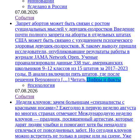
#инновации
#сделано в России
07.08.2026
События
Запрет абортов может быть связан с ростом
суицидальных мыслей у девушек-подростков
Введение
почти полного запрета на аборты в отдельных штатах
США может быть связано с ухудшением психического
здоровья девушек-подростков. К такому выводу пришли
исследователи, опубликовавшие результаты работы в
журнале JAMA Network Open. Ученые
проанализировали данные 338 тыс. американских
школьников 9–12 классов из 15 штатов за 2017–2023
годы. В анализ включили пять штатов, где после
решения Верховного […]
Читать
Цифры и факты
#психология
07.08.2026
События
Неделя клоунов: зачем больницам «специалисты с
красными носами»?
Ежегодно в первую неделю августа
во многих странах отмечают Международную неделю
клоунов — праздник, посвященный артистам, которые
дарят людям улыбки и помогают хотя бы ненадолго
отвлечься от повседневных забот. Но сегодня клоунов
можно встретить не только в цирке или на сцене. Уже