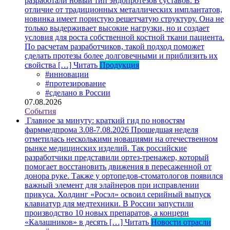
разработали новый тип эндопротезов суставов. В
отличие от традиционных металлических имплантатов,
новинка имеет пористую решетчатую структуру. Она не
только выдерживает высокие нагрузки, но и создает
условия для роста собственной костной ткани пациента.
По расчетам разработчиков, такой подход поможет
сделать протезы более долговечными и приблизить их
свойства […]
Читать
Продукция
#инновации
#протезирование
#сделано в России
07.08.2026
События
Главное за минуту: краткий гид по новостям
фарммедпрома 3.08-7.08.2026
Прошедшая неделя
отметилась несколькими новациями на отечественном
рынке медицинских изделий. Так российские
разработчики представили ортез-тренажер, который
помогает восстановить движения в пересаженной от
донора руке. Также у ортопедов-стоматологов появился
важный элемент для элайнеров при исправлении
прикуса. Холдинг «Росэл» освоил серийный выпуск
клавиатур для медтехники. В России запустили
производство 10 новых препаратов, а концерн
«Калашников» в десять […]
Читать
Новости отрасли