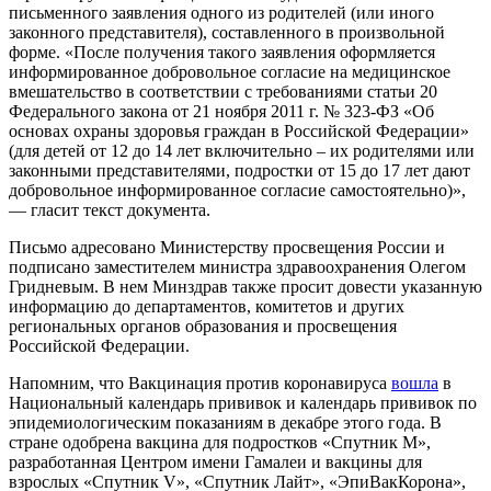
письменного заявления одного из родителей (или иного
законного представителя), составленного в произвольной
форме. «После получения такого заявления оформляется
информированное добровольное согласие на медицинское
вмешательство в соответствии с требованиями статьи 20
Федерального закона от 21 ноября 2011 г. № 323-ФЗ «Об
основах охраны здоровья граждан в Российской Федерации»
(для детей от 12 до 14 лет включительно – их родителями или
законными представителями, подростки от 15 до 17 лет дают
добровольное информированное согласие самостоятельно)»,
— гласит текст документа.
Письмо адресовано Министерству просвещения России и
подписано заместителем министра здравоохранения Олегом
Гридневым. В нем Минздрав также просит довести указанную
информацию до департаментов, комитетов и других
региональных органов образования и просвещения
Российской Федерации.
Напомним, что Вакцинация против коронавируса
вошла
в
Национальный календарь прививок и календарь прививок по
эпидемиологическим показаниям в декабре этого года. В
стране одобрена вакцина для подростков «Спутник М»,
разработанная Центром имени Гамалеи и вакцины для
взрослых «Спутник V», «Спутник Лайт», «ЭпиВакКорона»,