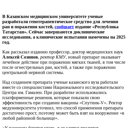
В Казанском медицинском университете ученые
разработали генотерапевтическое средство для лечения
ран и поражения костей,
сообщает
издание «Республика
Татарстан». Сейчас завершаются доклинические
исследования, а клинические испытания намечены на 2025
год.
Как рассказал изданию профессор, доктор медицинских наук
Алексей Созинов
,
ректор КМУ
, новый препарат оказывает
лечебное действие при поражении мягких тканей, в том числе
после огнестрельных ран, костей, а также при поражении
центральной нервной системы.
Над созданием препарата ученые казанского вуза работали
вместе со специалистами Национального исследовательского
Центра им. Гамалеи. При разработке использовались
платформенные решения, которые показали свою
эффективность при создании вакцины «Спутник-V». Ректор
медуниверситета уточнил, что способ применения препарата
достаточно прост, поэтому может быть взят на вооружение «в
любой районной больнице».
«У пациента берется кровь, в ее клетки вводится