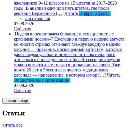
школьников 9–12 классов из 15 штатов за 2017–2023
годы. В анализ включили пять штатов, где после
решения Верховного […]
Читать
Цифры и факты
#психология
07.08.2026
События
Неделя клоунов: зачем больницам «специалисты с
красными носами»?
Ежегодно в первую неделю августа
во многих странах отмечают Международную неделю
клоунов — праздник, посвященный артистам, которые
дарят людям улыбки и помогают хотя бы ненадолго
отвлечься от повседневных забот. Но сегодня клоунов
можно встретить не только в цирке или на сцене. Уже
почти 20 лет в России развивается медицинская
клоунада — направление, в котором юмор […]
Читать
Общественные организации
07.08.2026
События
показать еще
Статьи
читать все