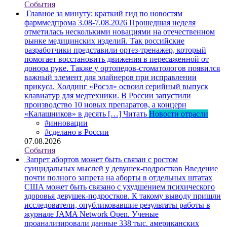
События
Главное за минуту: краткий гид по новостям
фарммедпрома 3.08-7.08.2026
Прошедшая неделя
отметилась несколькими новациями на отечественном
рынке медицинских изделий. Так российские
разработчики представили ортез-тренажер, который
помогает восстановить движения в пересаженной от
донора руке. Также у ортопедов-стоматологов появился
важный элемент для элайнеров при исправлении
прикуса. Холдинг «Росэл» освоил серийный выпуск
клавиатур для медтехники. В России запустили
производство 10 новых препаратов, а концерн
«Калашников» в десять […]
Читать
Новости отрасли
#инновации
#сделано в России
07.08.2026
События
Запрет абортов может быть связан с ростом
суицидальных мыслей у девушек-подростков
Введение
почти полного запрета на аборты в отдельных штатах
США может быть связано с ухудшением психического
здоровья девушек-подростков. К такому выводу пришли
исследователи, опубликовавшие результаты работы в
журнале JAMA Network Open. Ученые
проанализировали данные 338 тыс. американских