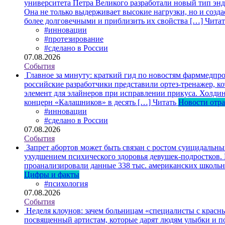
университета Петра Великого разработали новый тип энд
Она не только выдерживает высокие нагрузки, но и созда
более долговечными и приблизить их свойства […]
Читат
#инновации
#протезирование
#сделано в России
07.08.2026
События
Главное за минуту: краткий гид по новостям фарммедпро
российские разработчики представили ортез-тренажер, к
элемент для элайнеров при исправлении прикуса. Холдин
концерн «Калашников» в десять […]
Читать
Новости отр
#инновации
#сделано в России
07.08.2026
События
Запрет абортов может быть связан с ростом суицидальн
ухудшением психического здоровья девушек-подростков.
проанализировали данные 338 тыс. американских школьни
Цифры и факты
#психология
07.08.2026
События
Неделя клоунов: зачем больницам «специалисты с крас
посвященный артистам, которые дарят людям улыбки и по