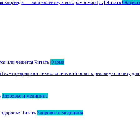
кая клоунада — направление, в котором юмор […]
Читать
Общест
тся или чешется
Читать
Фарма
ллТех» превращают технологический опыт в реальную пользу для
ь
Здоровье и медицина
о здоровье
Читать
Здоровье и медицина