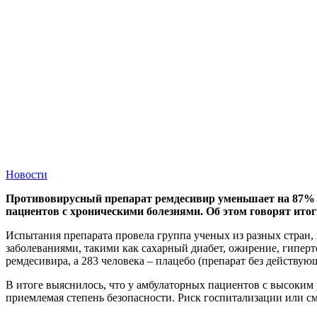
Новости
Противовирусный препарат ремдесивир уменьшает на 87% р
пациентов с хроническими болезнями. Об этом говорят ито
Испытания препарата провела группа ученых из разных стран
заболеваниями, такими как сахарный диабет, ожирение, гипер
ремдесивира, а 283 человека – плацебо (препарат без действую
В итоге выяснилось, что у амбулаторных пациентов с высоким
приемлемая степень безопасности. Риск госпитализации или с