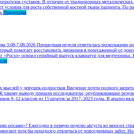
опротезов суставов. В отличие от традиционных металлических
ет условия для роста собственной костной ткани пациента. По р
ь
Продукция
ма 3.08-7.08.2026
Прошедшая неделя отметилась несколькими но
оторый помогает восстановить движения в пересаженной от доно
г «Росэл» освоил серийный выпуск клавиатур для медтехники. В
асли
ых мыслей у девушек-подростков
Введение почти полного запрета
 К такому выводу пришли исследователи, опубликовавшие резул
ков 9–12 классов из 15 штатов за 2017–2023 годы. В анализ вк
ными носами»?
Ежегодно в первую неделю августа во многих ст
могают хотя бы ненадолго отвлечься от повседневных забот. Но 