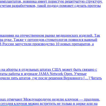
 имплантатов, новинка имеет пористую решетчатую структуру.
асчетам разработчиков, такой подход поможет сделать протезы
вациями на отечественном рынке медицинских изделий. Так
ра руке. Также у ортопедов-стоматологов появился важный
 России запустили производство 10 новых препаратов, а
 на аборты в отдельных штатах США может быть связано с
ьтаты работы в журнале JAMA Network Open. Ученые
лючили пять штатов, где после решения Верховного […]
Читать
ранах отмечают Международную неделю клоунов — праздник,
сегодня клоунов можно встретить не только в цирке или на