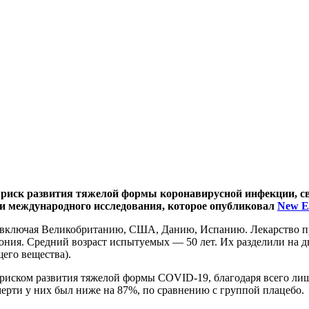
иск развития тяжелой формы коронавирусной инфекции, связ
ги международного исследования, которое опубликовал
New En
, включая Великобританию, США, Данию, Испанию. Лекарство п
тония. Средний возраст испытуемых — 50 лет. Их разделили на д
щего вещества).
 риском развития тяжелой формы COVID-19, благодаря всего ли
мерти у них был ниже на 87%, по сравнению с группой плацебо.