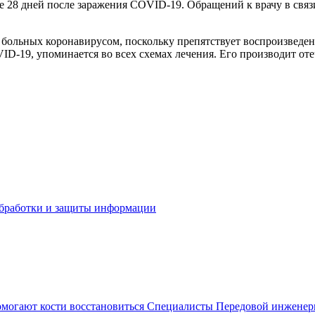
ие 28 дней после заражения COVID-19. Обращений к врачу в связ
 больных коронавирусом, поскольку препятствует воспроизведен
D-19, упоминается во всех схемах лечения. Его производит от
бработки и защиты информации
омогают кости восстановиться
Специалисты Передовой инженерн