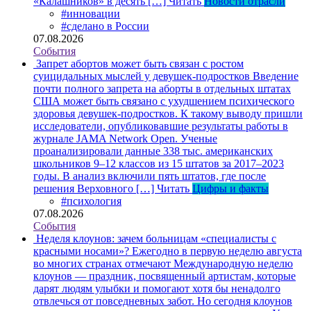
«Калашников» в десять […]
Читать
Новости отрасли
#инновации
#сделано в России
07.08.2026
События
Запрет абортов может быть связан с ростом
суицидальных мыслей у девушек-подростков
Введение
почти полного запрета на аборты в отдельных штатах
США может быть связано с ухудшением психического
здоровья девушек-подростков. К такому выводу пришли
исследователи, опубликовавшие результаты работы в
журнале JAMA Network Open. Ученые
проанализировали данные 338 тыс. американских
школьников 9–12 классов из 15 штатов за 2017–2023
годы. В анализ включили пять штатов, где после
решения Верховного […]
Читать
Цифры и факты
#психология
07.08.2026
События
Неделя клоунов: зачем больницам «специалисты с
красными носами»?
Ежегодно в первую неделю августа
во многих странах отмечают Международную неделю
клоунов — праздник, посвященный артистам, которые
дарят людям улыбки и помогают хотя бы ненадолго
отвлечься от повседневных забот. Но сегодня клоунов