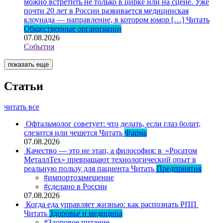
можно встретить не только в цирке или на сцене. Уже
почти 20 лет в России развивается медицинская
клоунада — направление, в котором юмор […]
Читать
Общественные организации
07.08.2026
События
показать еще
Статьи
читать все
Офтальмолог советует: что делать, если глаз болит,
слезится или чешется
Читать
Фарма
07.08.2026
Качество — это не этап, а философия: в «Росатом
МеталлТех» превращают технологический опыт в
реальную пользу для пациента
Читать
Предприятия
#импортозамещение
#сделано в России
07.08.2026
Когда еда управляет жизнью: как распознать РПП
Читать
Здоровье и медицина
#Здоровое питание