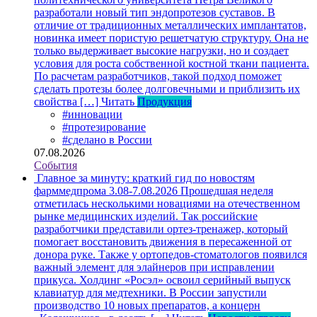
разработали новый тип эндопротезов суставов. В
отличие от традиционных металлических имплантатов,
новинка имеет пористую решетчатую структуру. Она не
только выдерживает высокие нагрузки, но и создает
условия для роста собственной костной ткани пациента.
По расчетам разработчиков, такой подход поможет
сделать протезы более долговечными и приблизить их
свойства […]
Читать
Продукция
#инновации
#протезирование
#сделано в России
07.08.2026
События
Главное за минуту: краткий гид по новостям
фарммедпрома 3.08-7.08.2026
Прошедшая неделя
отметилась несколькими новациями на отечественном
рынке медицинских изделий. Так российские
разработчики представили ортез-тренажер, который
помогает восстановить движения в пересаженной от
донора руке. Также у ортопедов-стоматологов появился
важный элемент для элайнеров при исправлении
прикуса. Холдинг «Росэл» освоил серийный выпуск
клавиатур для медтехники. В России запустили
производство 10 новых препаратов, а концерн