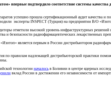
сатом» впервые подтвердило соответствие системы качества
аратов успешно прошла сертификационный аудит качества и по
водили эксперты INSPECT (Турция) на предприятии В/О «Изотоп
диторы отметили высокий уровень инфраструктурных решений н
ства и безопасности радиофармацевтических лекарственных преп
 «Изотоп» является первым в России дистрибьютором радиофар
ятия по правилам надлежащей дистрибьюторской практики помо
ины.
сийской технологии
началось
в Боливии в центре ядерных исслед
ценили
вклад России в достижении его независимости от импорт