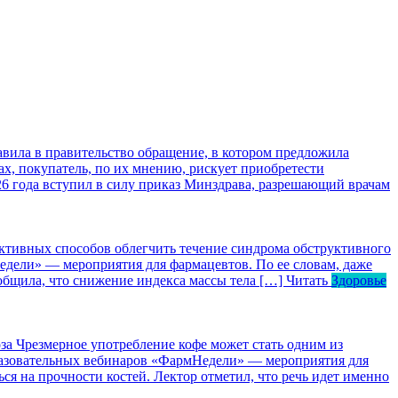
ила в правительство обращение, в котором предложила
х, покупатель, по их мнению, рискует приобретести
026 года вступил в силу приказ Минздрава, разрешающий врачам
ктивных способов облегчить течение синдрома обструктивного
едели» — мероприятия для фармацевтов. По ее словам, даже
общила, что снижение индекса массы тела […]
Читать
Здоровье
за
Чрезмерное употребление кофе может стать одним из
бразовательных вебинаров «ФармНедели» — мероприятия для
ся на прочности костей. Лектор отметил, что речь идет именно