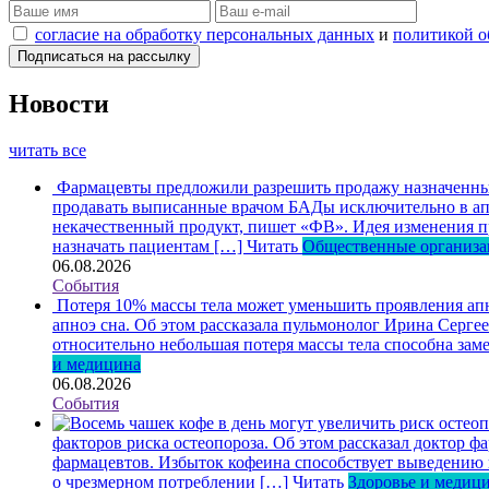
согласие на обработку персональных данных
и
политикой о
Новости
читать все
Фармацевты предложили разрешить продажу назначенных
продавать выписанные врачом БАДы исключительно в апт
некачественный продукт, пишет «ФВ». Идея изменения пр
назначать пациентам […]
Читать
Общественные организ
06.08.2026
События
Потеря 10% массы тела может уменьшить проявления ап
апноэ сна. Об этом рассказала пульмонолог Ирина Серге
относительно небольшая потеря массы тела способна зам
и медицина
06.08.2026
События
факторов риска остеопороза. Об этом рассказал доктор
фармацевтов. Избыток кофеина способствует выведению ка
о чрезмерном потреблении […]
Читать
Здоровье и медиц