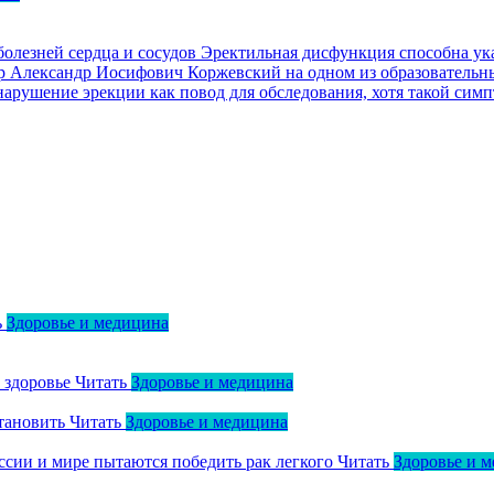
олезней сердца и сосудов
Эректильная дисфункция способна ука
изор Александр Иосифович Коржевский на одном из образовател
арушение эрекции как повод для обследования, хотя такой симп
ь
Здоровье и медицина
о здоровье
Читать
Здоровье и медицина
тановить
Читать
Здоровье и медицина
оссии и мире пытаются победить рак легкого
Читать
Здоровье и 