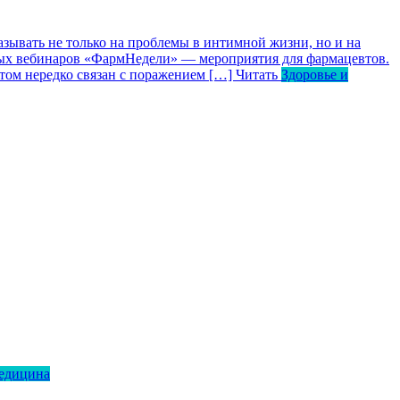
зывать не только на проблемы в интимной жизни, но и на
ьных вебинаров «ФармНедели» — мероприятия для фармацевтов.
том нередко связан с поражением […]
Читать
Здоровье и
медицина