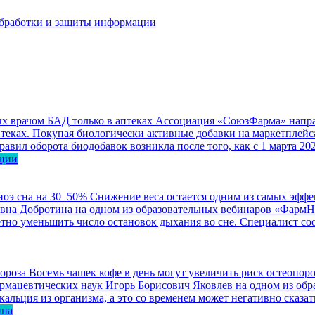
бработки и защиты информации
 врачом БАД только в аптеках
Ассоциация «СоюзФарма» направ
еках. Покупая биологически активные добавки на маркетплейса
авил оборота биодобавок возникла после того, как с 1 марта 2
ации
ноэ сна на 30–50%
Снижение веса остается одним из самых эффе
евна Добротина на одном из образовательных вебинаров «ФармН
етно уменьшить число остановок дыхания во сне. Специалист со
Восемь чашек кофе в день могут увеличить риск остеопоро
 фармацевтических наук Игорь Борисович Яковлев на одном из о
льция из организма, а это со временем может негативно сказать
ина