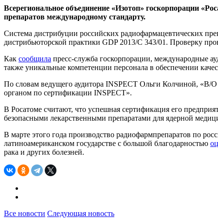
Всерегиональное объединение «Изотоп» госкорпорации «Ро
препаратов международному стандарту.
Система дистрибуции российских радиофармацевтических преп
дистрибьюторской практики GDP 2013/C 343/01. Проверку про
Как
сообщила
пресс-служба госкорпорации, международные ау
также уникальные компетенции персонала в обеспечении каче
По словам ведущего аудитора INSPECT Ольги Колчиной, «В/О
органом по сертификации INSPECT».
В Росатоме считают, что успешная сертификация его предпри
безопасными лекарственными препаратами для ядерной медиц
В марте этого года производство радиофармпрепаратов по рос
латиноамериканском государстве с большой благодарностью
о
рака и других болезней.
Все новости
Следующая новость