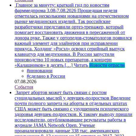
Главное за минуту: краткий гид по новостям
фарммедпрома 3.08-7.08.2026
Прошедшая неделя
отметилась несколькими новациями на отечественном
рынке медицинских изделий. Так российские
разработчики представили ортез-тренажер, который
помогает восстановить движения в пересаженной от
донора руке. Также у ортопедов-стоматологов появился
важный элемент для элайнеров при исправлении
прикуса. Холдинг «Росэл» освоил серийный выпуск
клавиатур для медтехники. В России запустили
производство 10 новых препаратов, а концерн
«Калашников» в десять […]
Читать
Новости отрасли
#инновации
#сделано в России
07.08.2026
События
Запрет абортов может быть связан с ростом
суицидальных мыслей у девушек-подростков
Введение
почти полного запрета на аборты в отдельных штатах
США может быть связано с ухудшением психического
здоровья девушек-подростков. К такому выводу пришли
исследователи, опубликовавшие результаты работы в
журнале JAMA Network Open. Ученые
проанализировали данные 338 тыс. американских