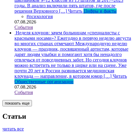
школьников 9–12 классов из 15 штатов за 2017–2023
годы. В анализ включили пять штатов, где после
решения Верховного […]
Читать
Цифры и факты
#психология
07.08.2026
События
Неделя клоунов: зачем больницам «специалисты с
красными носами»?
Ежегодно в первую неделю августа
во многих странах отмечают Международную неделю
клоунов — праздник, посвященный артистам, которые
дарят людям улыбки и помогают хотя бы ненадолго
отвлечься от повседневных забот. Но сегодня клоунов
можно встретить не только в цирке или на сцене. Уже
почти 20 лет в России развивается медицинская
клоунада — направление, в котором юмор […]
Читать
Общественные организации
07.08.2026
События
показать еще
Статьи
читать все