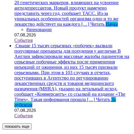
20 генетических маркеров, влияющих на усвоение
антидепрессантов. Новый продукт намечено
представить через год, сообщает ТАСС. Из-за
уникальных особенностей организма одно и то же
лекарство действует на каждого […]
Читать
Наука
#инновации
07.08.2026
События
Свыше 15 тысяч серьезных «побочек» вызвали
популярные препараты для похудения у англичан
В
Англии зафиксировали массовые жалобы пациентов на
серьезные побочные эффекты после применения
инъекций от ожирения, из них 15 тысяч признали
серьезными. При этом в 103 случаях в отчетах,
поступивших в Агентство по регулированию
лекарственных средств и товаров медицинского
назначения (MHRA), указано на летальный исход,
сообщает «Коммерсантъ» со ссылкой на издание «The
Times». Такая информация прошла […]
Читать
За
рубежом
07.08.2026
События
показать еще