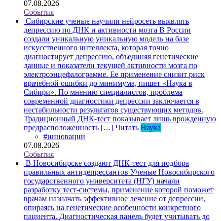
07.08.2026
События
Сибирские ученые научили нейросеть выявлять
депрессию по ДНК и активности мозга
В России
создали уникальную уникальную модель на базе
искусственного интеллекта, которая точно
диагностирует депрессию, объединяя генетические
данные и показатели текущей активности мозга по
электроэнцефалограмме. Ее применение снизит риск
врачебной ошибки до минимума, пишет «Наука в
Сибири». По мнению специалистов, проблема
современной диагностики депрессии заключается в
нестабильности результатов существующих методов.
Традиционный ДНК-тест показывает лишь врожденную
предрасположенность […]
Читать
Наука
#инновации
07.08.2026
События
В Новосибирске создают ДНК-тест для подбора
правильных антидепрессантов
Ученые Новосибирского
государственного университета (НГУ) начали
разработку тест-системы, применение которой поможет
врачам назначать эффективное лечение от депрессии,
опираясь на генетические особенности конкретного
пациента. Диагностическая панель будет учитывать до