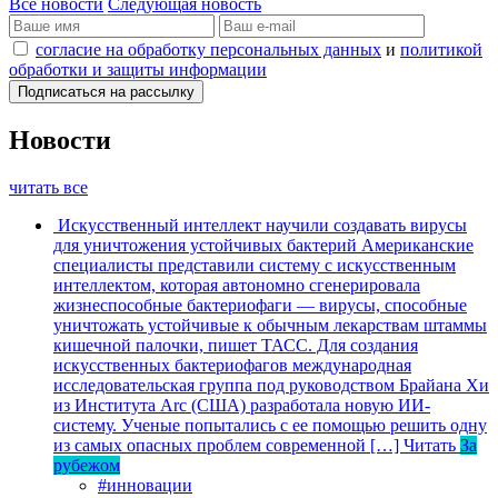
Все новости
Следующая новость
согласие на обработку персональных данных
и
политикой
обработки и защиты информации
Новости
читать все
Искусственный интеллект научили создавать вирусы
для уничтожения устойчивых бактерий
Американские
специалисты представили систему с искусственным
интеллектом, которая автономно сгенерировала
жизнеспособные бактериофаги — вирусы, способные
уничтожать устойчивые к обычным лекарствам штаммы
кишечной палочки, пишет ТАСС. Для создания
искусственных бактериофагов международная
исследовательская группа под руководством Брайана Хи
из Института Arc (США) разработала новую ИИ-
систему. Ученые попытались с ее помощью решить одну
из самых опасных проблем современной […]
Читать
За
рубежом
#инновации