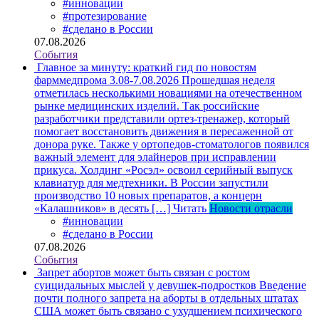
#инновации
#протезирование
#сделано в России
07.08.2026
События
Главное за минуту: краткий гид по новостям
фарммедпрома 3.08-7.08.2026
Прошедшая неделя
отметилась несколькими новациями на отечественном
рынке медицинских изделий. Так российские
разработчики представили ортез-тренажер, который
помогает восстановить движения в пересаженной от
донора руке. Также у ортопедов-стоматологов появился
важный элемент для элайнеров при исправлении
прикуса. Холдинг «Росэл» освоил серийный выпуск
клавиатур для медтехники. В России запустили
производство 10 новых препаратов, а концерн
«Калашников» в десять […]
Читать
Новости отрасли
#инновации
#сделано в России
07.08.2026
События
Запрет абортов может быть связан с ростом
суицидальных мыслей у девушек-подростков
Введение
почти полного запрета на аборты в отдельных штатах
США может быть связано с ухудшением психического