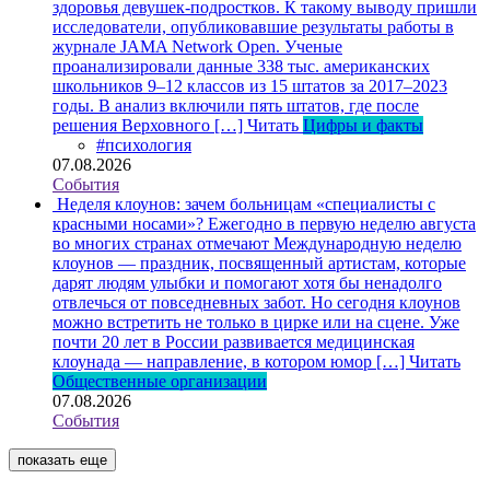
здоровья девушек-подростков. К такому выводу пришли
исследователи, опубликовавшие результаты работы в
журнале JAMA Network Open. Ученые
проанализировали данные 338 тыс. американских
школьников 9–12 классов из 15 штатов за 2017–2023
годы. В анализ включили пять штатов, где после
решения Верховного […]
Читать
Цифры и факты
#психология
07.08.2026
События
Неделя клоунов: зачем больницам «специалисты с
красными носами»?
Ежегодно в первую неделю августа
во многих странах отмечают Международную неделю
клоунов — праздник, посвященный артистам, которые
дарят людям улыбки и помогают хотя бы ненадолго
отвлечься от повседневных забот. Но сегодня клоунов
можно встретить не только в цирке или на сцене. Уже
почти 20 лет в России развивается медицинская
клоунада — направление, в котором юмор […]
Читать
Общественные организации
07.08.2026
События
показать еще