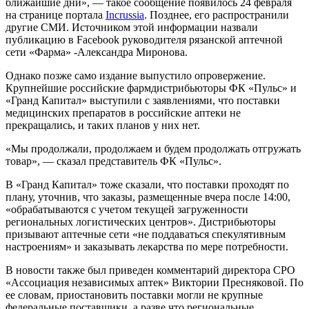
ближайшие дни», — такое сообщение появилось 24 февраля
на странице портала
Incrussia
. Позднее, его распространили
другие СМИ. Источником этой информации назвали
публикацию в Facebook руководителя рязанской аптечной
сети «Фарма» -Александра Миронова.
Однако позже само издание выпустило опровержение.
Крупнейшие российские фармдистрибьюторы ФК «Пульс» и
«Гранд Капитал» выступили с заявлениями, что поставки
медицинских препаратов в российские аптеки не
прекращались, и таких планов у них нет.
«Мы продолжали, продолжаем и будем продолжать отгружать
товар», — сказал представитель ФК «Пульс».
В «Гранд Капитал» тоже сказали, что поставки проходят по
плану, уточнив, что заказы, размещенные вчера после 14:00,
«обрабатываются с учетом текущей загруженности
региональных логистических центров». Дистрибьюторы
призывают аптечные сети «не поддаваться спекулятивным
настроениям» и заказывать лекарства по мере потребности.
В новости также был приведен комментарий директора СРО
«Ассоциация независимых аптек» Виктории Пресняковой. По
ее словам, приостановить поставки могли не крупные
федеральные поставщики, а разве что региональные.