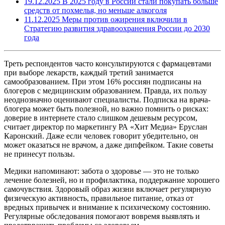
19.12.2025
В 2025 году в России стали покупать больше
средств от похмелья, но меньше алкоголя
11.12.2025
Меры против ожирения включили в
Стратегию развития здравоохранения России до 2030
года
Треть респондентов часто консультируются с фармацевтами
при выборе лекарств, каждый третий занимается
самообразованием. При этом 16% россиян подписаны на
блогеров с медицинским образованием. Правда, их пользу
неоднозначно оценивают специалисты. Подписка на врача-
блогера может быть полезной, но важно помнить о рисках:
доверие в интернете стало слишком дешевым ресурсом,
считает директор по маркетингу РА «Хит Медиа» Еруслан
Каронский. Даже если человек говорит убедительно, он
может оказаться не врачом, а даже дипфейком. Такие советы
не принесут пользы.
Медики напоминают: забота о здоровье — это не только
лечение болезней, но и профилактика, поддержание хорошего
самочувствия. Здоровый образ жизни включает регулярную
физическую активность, правильное питание, отказ от
вредных привычек и внимание к психическому состоянию.
Регулярные обследования помогают вовремя выявлять и