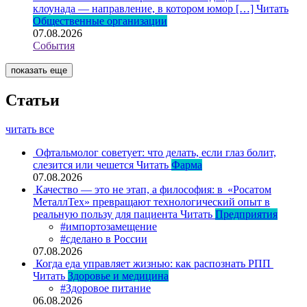
клоунада — направление, в котором юмор […]
Читать
Общественные организации
07.08.2026
События
показать еще
Статьи
читать все
Офтальмолог советует: что делать, если глаз болит,
слезится или чешется
Читать
Фарма
07.08.2026
Качество — это не этап, а философия: в «Росатом
МеталлТех» превращают технологический опыт в
реальную пользу для пациента
Читать
Предприятия
#импортозамещение
#сделано в России
07.08.2026
Когда еда управляет жизнью: как распознать РПП
Читать
Здоровье и медицина
#Здоровое питание
06.08.2026