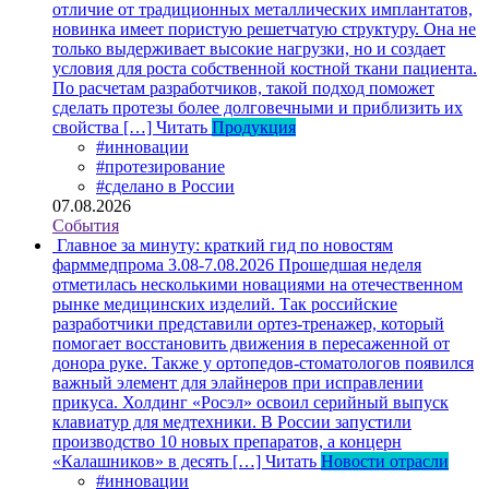
отличие от традиционных металлических имплантатов,
новинка имеет пористую решетчатую структуру. Она не
только выдерживает высокие нагрузки, но и создает
условия для роста собственной костной ткани пациента.
По расчетам разработчиков, такой подход поможет
сделать протезы более долговечными и приблизить их
свойства […]
Читать
Продукция
#инновации
#протезирование
#сделано в России
07.08.2026
События
Главное за минуту: краткий гид по новостям
фарммедпрома 3.08-7.08.2026
Прошедшая неделя
отметилась несколькими новациями на отечественном
рынке медицинских изделий. Так российские
разработчики представили ортез-тренажер, который
помогает восстановить движения в пересаженной от
донора руке. Также у ортопедов-стоматологов появился
важный элемент для элайнеров при исправлении
прикуса. Холдинг «Росэл» освоил серийный выпуск
клавиатур для медтехники. В России запустили
производство 10 новых препаратов, а концерн
«Калашников» в десять […]
Читать
Новости отрасли
#инновации