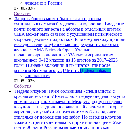
#сделано в России
07.08.2026
События
Запрет абортов может быть связан с ростом
суицидальных мыслей у девушек-подростков
Введение
почти полного запрета на аборты в отдельных штатах
США может быть связано с ухудшением психического
здоровья девушек-подростков. К такому выводу пришли
исследователи, опубликовавшие результаты работы в
журнале JAMA Network Open. Ученые
проанализировали данные 338 тыс. американских
школьников 9–12 классов из 15 штатов за 2017–2023
годы. В анализ включили пять штатов, где после
решения Верховного […]
Читать
Цифры и факты
#психология
07.08.2026
События
Неделя клоунов: зачем больницам «специалисты с
красными носами»?
Ежегодно в первую неделю августа
во многих странах отмечают Международную неделю
клоунов — праздник, посвященный артистам, которые
дарят людям улыбки и помогают хотя бы ненадолго
отвлечься от повседневных забот. Но сегодня клоунов
можно встретить не только в цирке или на сцене. Уже
почти 20 лет в России развивается медицинская