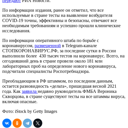
передают
РИА Новости.
По информации издания, ранее он отметил, что все
используемые в стране тесты на выявление возбудителя
COVID-19 точны, эффективны и безопасны, отвечают все
необходимым требованиям и успешно прошли клинические
исследования.
По информации оперативного штаба по борьбе с
коронавирусом,
размещенной
в Telegram-канале
СТОПКОРОНАВИРУС.РФ, за последние сутки в России
выполнили более 430 тысяч тестов на коронавирус. Всего, на
сегодняшний день в стране провели около 181 млн
лабораторных проб на определение нового коронавируса,
подсчитали специалисты Роспотребнадзора.
Преобладающим в РФ штаммом, по последним данным,
остается разновидность «дельта», пришедшая весной 2021
года. Как
заявила
недавно руководитель ФМБА Вероника
Скворцова, в стране существуют тесты на все штаммы вируса,
включая опасные.
Фото: iStock by Getty Images