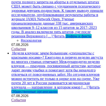
почти полного запрета на аборты в отдельных штатах
США может быть связано с ухудшением психического
здоровья девушек-подростков. К такому выводу пришли
исследователи, опубликовавшие результаты работы в
журнале JAMA Network Open. Ученые
проанализировали данные 338 тыс. американских
школьников 9–12 классов из 15 штатов за 2017–2023
годы. В анализ включили пять штатов, где после
решения Верховного […]
Читать
Цифры и факты
#психология
07.08.2026
События
Неделя клоунов: зачем больницам «специалисты с
красными носами»?
Ежегодно в первую неделю августа
во многих странах отмечают Международную неделю
клоунов — праздник, посвященный артистам, которые
дарят людям улыбки и помогают хотя бы ненадолго
отвлечься от повседневных забот. Но сегодня клоунов
можно встретить не только в цирке или на сцене. Уже
почти 20 лет в России развивается медицинская
клоунада — направление, в котором юмор […]
Читать
Общественные организации
07.08.2026
События