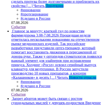
сделать протезы более долговечными и приблизить их
свойства […]
Читать
Продукция
#инновации
#протезирование
#сделано в России
07.08.2026
События
Главное за минуту: краткий гид по новостям
фарммедпрома 3.08-7.08.2026
Прошедшая неделя
отметилась несколькими новациями на отечественном
рынке медицинских изделий. Так российские
разработчики представили ортез-тренажер, который
помогает восстановить движения в пересаженной от
донора руке. Также у ортопедов-стоматологов появился
важный элемент для элайнеров при исправлении
прикуса. Холдинг «Росэл» освоил серийный выпуск
клавиатур для медтехники. В России запустили
производство 10 новых препаратов, а концерн
«Калашников» в десять […]
Читать
Новости отрасли
#инновации
#сделано в России
07.08.2026
События
Запрет абортов может быть связан с ростом
суицидальных мыслей у девушек-подростков
Введение