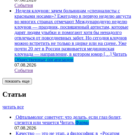
События
Неделя клоунов: зачем больницам «специалисты с
красными носами»?
Ежегодно в первую неделю августа
во многих странах отмечают Международную неделю
клоунов — праздник, посвященный артистам, которые
дарят людям улыбки и помогают хотя бы ненадолго
отвлечься от повседневных забот. Но сегодня клоунов
можно встретить не только в цирке или на сцене. Уже
почти 20 лет в России развивается медицинская
клоунада — направление, в котором юмор […]
Читать
Общественные организации
07.08.2026
События
показать еще
Статьи
читать все
Офтальмолог советует: что делать, если глаз болит,
слезится или чешется
Читать
Фарма
07.08.2026
Качество — это не этап, а философия: в «Росатом