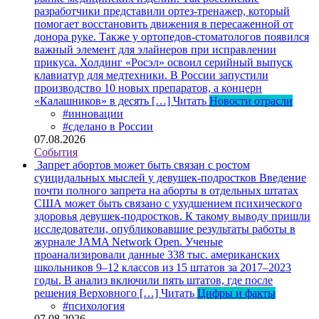
разработчики представили ортез-тренажер, который
помогает восстановить движения в пересаженной от
донора руке. Также у ортопедов-стоматологов появился
важный элемент для элайнеров при исправлении
прикуса. Холдинг «Росэл» освоил серийный выпуск
клавиатур для медтехники. В России запустили
производство 10 новых препаратов, а концерн
«Калашников» в десять […]
Читать
Новости отрасли
#инновации
#сделано в России
07.08.2026
События
Запрет абортов может быть связан с ростом
суицидальных мыслей у девушек-подростков
Введение
почти полного запрета на аборты в отдельных штатах
США может быть связано с ухудшением психического
здоровья девушек-подростков. К такому выводу пришли
исследователи, опубликовавшие результаты работы в
журнале JAMA Network Open. Ученые
проанализировали данные 338 тыс. американских
школьников 9–12 классов из 15 штатов за 2017–2023
годы. В анализ включили пять штатов, где после
решения Верховного […]
Читать
Цифры и факты
#психология
07.08.2026