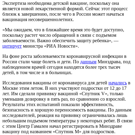
Экспертиза необходима детской вакцине, поскольку она
является новой лекарственной формой. Сейчас этот процесс
близок к завершению, после чего в России может начаться
вакцинация несовершеннолетних.
«Мы ожидаем, что в ближайшее время это будет доступно,
поскольку растет число обращений в связи с подъемом
заболеваемости. Важно обеспечить защиту ребенка», —
цитирует
министра «РИА Новости».
На фоне роста заболеваемости коронавирусной инфекции в
России стали чаще болеть и дети. По
данным
Минздрава, под
наблюдением врачей сегодня находятся более трех тысяч
детей, в том числе и в больницах.
Исследования вакцины от коронавируса для детей
начались
в
Москве этим летом. В них участвуют подростки от 12 до 17
лет. Им сделали прививку вакциной «Спутник V», только
уменьшив дозировку в пять раз, по сравнению со взрослой.
Результаты этих испытаний показали эффективность,
безопасность и хорошую переносимость вакцины. По данным
исследователей, реакция на прививку ограничивалась лишь
небольшим подъемом температуры у некоторых ребят. В связи
с этим Центр Гамалеи начал регистрировать в Минздраве
вакцину под названием «Спутник М» для подростков.