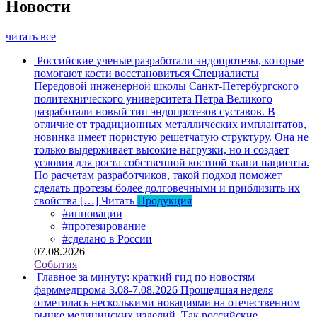
Новости
читать все
Российские ученые разработали эндопротезы, которые
помогают кости восстановиться
Специалисты
Передовой инженерной школы Санкт-Петербургского
политехнического университета Петра Великого
разработали новый тип эндопротезов суставов. В
отличие от традиционных металлических имплантатов,
новинка имеет пористую решетчатую структуру. Она не
только выдерживает высокие нагрузки, но и создает
условия для роста собственной костной ткани пациента.
По расчетам разработчиков, такой подход поможет
сделать протезы более долговечными и приблизить их
свойства […]
Читать
Продукция
#инновации
#протезирование
#сделано в России
07.08.2026
События
Главное за минуту: краткий гид по новостям
фарммедпрома 3.08-7.08.2026
Прошедшая неделя
отметилась несколькими новациями на отечественном
рынке медицинских изделий. Так российские