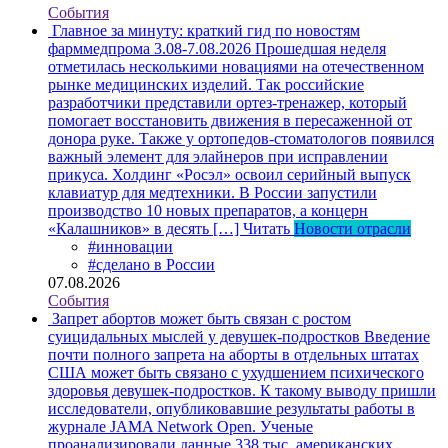
События
Главное за минуту: краткий гид по новостям
фарммедпрома 3.08-7.08.2026
Прошедшая неделя
отметилась несколькими новациями на отечественном
рынке медицинских изделий. Так российские
разработчики представили ортез-тренажер, который
помогает восстановить движения в пересаженной от
донора руке. Также у ортопедов-стоматологов появился
важный элемент для элайнеров при исправлении
прикуса. Холдинг «Росэл» освоил серийный выпуск
клавиатур для медтехники. В России запустили
производство 10 новых препаратов, а концерн
«Калашников» в десять […]
Читать
Новости отрасли
#инновации
#сделано в России
07.08.2026
События
Запрет абортов может быть связан с ростом
суицидальных мыслей у девушек-подростков
Введение
почти полного запрета на аборты в отдельных штатах
США может быть связано с ухудшением психического
здоровья девушек-подростков. К такому выводу пришли
исследователи, опубликовавшие результаты работы в
журнале JAMA Network Open. Ученые
проанализировали данные 338 тыс. американских