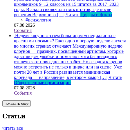
школьников 9–12 классов из 15 штатов за 2017–2023
годы. В анализ включили пять штатов, где после
решения Верховного […]
Читать
Цифры и факты
#психология
07.08.2026
События
Неделя клоунов: зачем больницам «специалисты с
красными носами»?
Ежегодно в первую неделю августа
во многих странах отмечают Международную неделю
клоунов — праздник, посвященный артистам, которые
дарят людям улыбки и помогают хотя бы ненадолго
отвлечься от повседневных забот. Но сегодня клоунов
можно встретить не только в цирке или на сцене. Уже
почти 20 лет в России развивается медицинская
клоунада — направление, в котором юмор […]
Читать
Общественные организации
07.08.2026
События
показать еще
Статьи
читать все