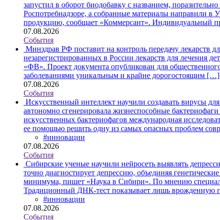
запустил в оборот биодобавку с названием, поразительн
Роспотребнадзоре, а собранные материалы направили в 
продукцию, сообщает «Коммерсант». Индивидуальный 
07.08.2026
События
Минздрав РФ поставит на контроль передачу лекарств д
незарегистрированных в России лекарств для лечения де
«ФВ». Проект документа опубликован для общественного
заболеваниями уникальным и крайне дорогостоящим […
07.08.2026
События
Искусственный интеллект научили создавать вирусы дл
автономно сгенерировала жизнеспособные бактериофаги
искусственных бактериофагов международная исследоват
ее помощью решить одну из самых опасных проблем сов
#инновации
07.08.2026
События
Сибирские ученые научили нейросеть выявлять депресс
точно диагностирует депрессию, объединяя генетические
минимума, пишет «Наука в Сибири». По мнению специали
Традиционный ДНК-тест показывает лишь врожденную 
#инновации
07.08.2026
События