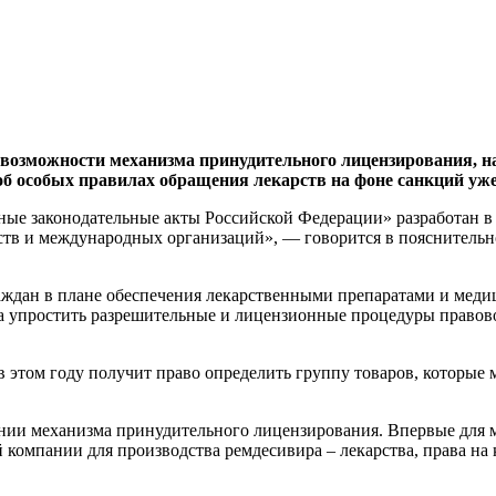
возможности механизма принудительного лицензирования, на
б особых правилах обращения лекарств на фоне санкций уже
ьные законодательные акты Российской Федерации» разработан 
ств и международных организаций», — говорится в пояснительн
ждан в плане обеспечения лекарственными препаратами и медиц
а упростить разрешительные и лицензионные процедуры правово
в этом году получит право определить группу товаров, которые
ении механизма принудительного лицензирования. Впервые для м
й компании для производства ремдесивира – лекарства, права н