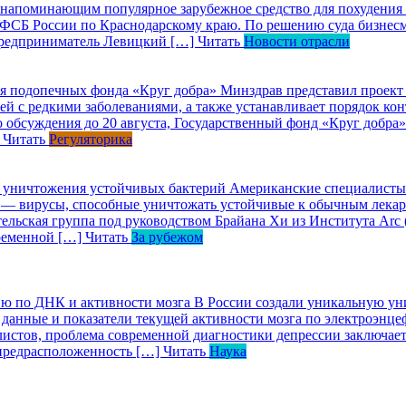
о напоминающим популярное зарубежное средство для похудения
УФСБ России по Краснодарскому краю. По решению суда бизнес
предприниматель Левицкий […]
Читать
Новости отрасли
ля подопечных фонда «Круг добра»
Минздрав представил проект 
тей с редкими заболеваниями, а также устанавливает порядок к
 обсуждения до 20 августа, Государственный фонд «Круг добра
]
Читать
Регуляторика
я уничтожения устойчивых бактерий
Американские специалисты 
 — вирусы, способные уничтожать устойчивые к обычным лека
ельская группа под руководством Брайана Хи из Института Arc
ременной […]
Читать
За рубежом
ию по ДНК и активности мозга
В России создали уникальную уни
 данные и показатели текущей активности мозга по электроэнц
стов, проблема современной диагностики депрессии заключаетс
предрасположенность […]
Читать
Наука