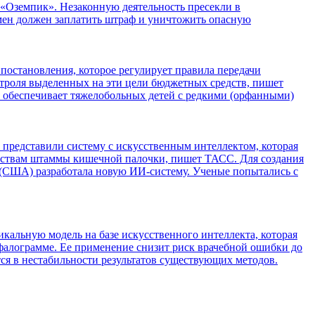
 «Оземпик». Незаконную деятельность пресекли в
мен должен заплатить штраф и уничтожить опасную
постановления, которое регулирует правила передачи
онтроля выделенных на эти цели бюджетных средств, пишет
» обеспечивает тяжелобольных детей с редкими (орфанными)
представили систему с искусственным интеллектом, которая
рствам штаммы кишечной палочки, пишет ТАСС. Для создания
 (США) разработала новую ИИ-систему. Ученые попытались с
кальную модель на базе искусственного интеллекта, которая
ефалограмме. Ее применение снизит риск врачебной ошибки до
я в нестабильности результатов существующих методов.