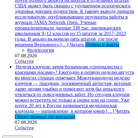
почти полного запрета на аборты в отдельных штатах
США может быть связано с ухудшением психического
здоровья девушек-подростков. К такому выводу пришли
исследователи, опубликовавшие результаты работы в
журнале JAMA Network Open. Ученые
проанализировали данные 338 тыс. американских
школьников 9–12 классов из 15 штатов за 2017–2023
годы. В анализ включили пять штатов, где после
решения Верховного […]
Читать
Цифры и факты
#психология
07.08.2026
События
Неделя клоунов: зачем больницам «специалисты с
красными носами»?
Ежегодно в первую неделю августа
во многих странах отмечают Международную неделю
клоунов — праздник, посвященный артистам, которые
дарят людям улыбки и помогают хотя бы ненадолго
отвлечься от повседневных забот. Но сегодня клоунов
можно встретить не только в цирке или на сцене. Уже
почти 20 лет в России развивается медицинская
клоунада — направление, в котором юмор […]
Читать
Общественные организации
07.08.2026
События