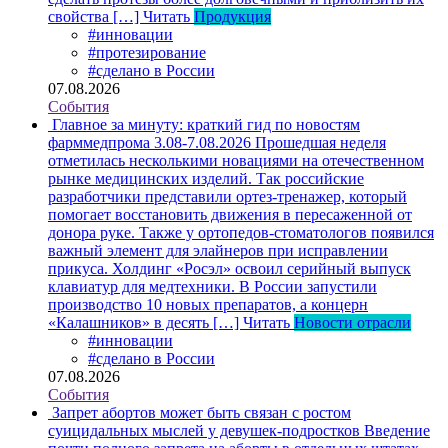
свойства […]
Читать
Продукция
#инновации
#протезирование
#сделано в России
07.08.2026
События
Главное за минуту: краткий гид по новостям
фарммедпрома 3.08-7.08.2026
Прошедшая неделя
отметилась несколькими новациями на отечественном
рынке медицинских изделий. Так российские
разработчики представили ортез-тренажер, который
помогает восстановить движения в пересаженной от
донора руке. Также у ортопедов-стоматологов появился
важный элемент для элайнеров при исправлении
прикуса. Холдинг «Росэл» освоил серийный выпуск
клавиатур для медтехники. В России запустили
производство 10 новых препаратов, а концерн
«Калашников» в десять […]
Читать
Новости отрасли
#инновации
#сделано в России
07.08.2026
События
Запрет абортов может быть связан с ростом
суицидальных мыслей у девушек-подростков
Введение