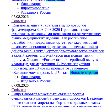
#инновации
#протезирование
#сделано в России
07.08.2026
События
Главное за минуту: краткий гид по новостям
фарммедпрома 3.08-7.08.2026
Прошедшая неделя
отметилась несколькими новациями на отечественном
рынке медицинских изделий. Так российские
разработчики представили ортез-тренажер, который
помогает восстановить движения в пересаженной от
донора руке. Также у ортопедов-стоматологов появился
важный элемент для элайнеров при исправлении
прикуса. Холдинг «Росэл» освоил серийный выпуск
клавиатур для медтехники. В России запустили
производство 10 новых препаратов, а концерн
«Калашников» в десять […]
Читать
Новости отрасли
#инновации
#сделано в России
07.08.2026
События
Запрет абортов может быть связан с ростом
суицидальных мыслей у девушек-подростков
Введение
почти полного запрета на аборты в отдельных штатах
США может быть связано с ухудшением психического