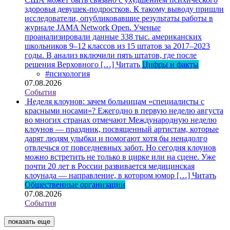
здоровья девушек-подростков. К такому выводу пришли
исследователи, опубликовавшие результаты работы в
журнале JAMA Network Open. Ученые
проанализировали данные 338 тыс. американских
школьников 9–12 классов из 15 штатов за 2017–2023
годы. В анализ включили пять штатов, где после
решения Верховного […]
Читать
Цифры и факты
#психология
07.08.2026
События
Неделя клоунов: зачем больницам «специалисты с
красными носами»?
Ежегодно в первую неделю августа
во многих странах отмечают Международную неделю
клоунов — праздник, посвященный артистам, которые
дарят людям улыбки и помогают хотя бы ненадолго
отвлечься от повседневных забот. Но сегодня клоунов
можно встретить не только в цирке или на сцене. Уже
почти 20 лет в России развивается медицинская
клоунада — направление, в котором юмор […]
Читать
Общественные организации
07.08.2026
События
показать еще