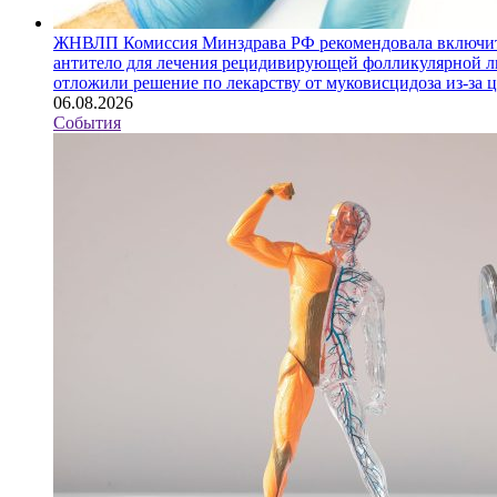
ЖНВЛП
Комиссия Минздрава РФ рекомендовала включит
антитело для лечения рецидивирующей фолликулярной ли
отложили решение по лекарству от муковисцидоза из-за 
06.08.2026
События