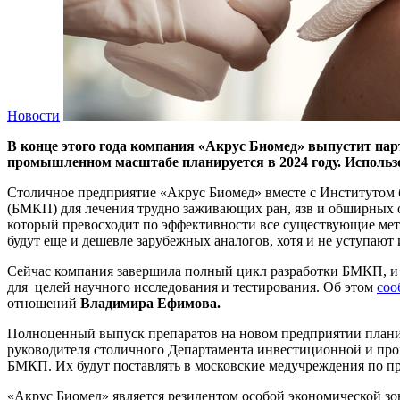
Новости
В конце этого года компания «Акрус Биомед» выпустит пар
промышленном масштабе планируется в 2024 году. Использо
Столичное предприятие «Акрус Биомед» вместе с Институтом
(БМКП) для лечения трудно заживающих ран, язв и обширных
который превосходит по эффективности все существующие мето
будут еще и дешевле зарубежных аналогов, хотя и не уступают
Сейчас компания завершила полный цикл разработки БМКП, и д
для целей научного исследования и тестирования. Об этом
соо
отношений
Владимира Ефимова.
Полноценный выпуск препаратов на новом предприятии планиру
руководителя столичного Департамента инвестиционной и п
БМКП. Их будут поставлять в московские медучреждения по пре
«Акрус Биомед» является резидентом особой экономической з