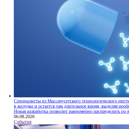
Специалисты из Массачусетского технологического инст
в желудке и остается там длительное время, выделяя нео
Новая разработка позволит равномерно распределить по 
06.08.2026
События