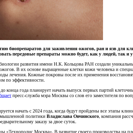
тию биопрепаратов для заживления ожогов, ран и язв для кл
вать передовые препараты можно будет, как у людей, так и 
 биологии развития имени Н.К. Кольцова РАН создали уникаль
 ожогов. В их основе выращенные клетки кожи человека и спе
ды лечения. Кожные покровы после их применения восстановятс
 им по эффективности.
о конца года планирует начать выпуск первых партий клеточны
бщает
пресс-служба мэра Москвы со слов его заместителя по в
ется начать с 2024 года, когда будут пройдены все этапы клин
ромышленной политики
Владислава Овчинского
, компания расс
дварительному заказу за двое суток.
оны «Технополис Москва». В развитие своего производства на 