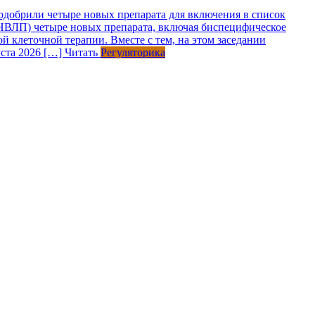
одобрили четыре новых препарата для включения в список
НВЛП) четыре новых препарата, включая биспецифическое
клеточной терапии. Вместе с тем, на этом заседании
уста 2026 […]
Читать
Регуляторика