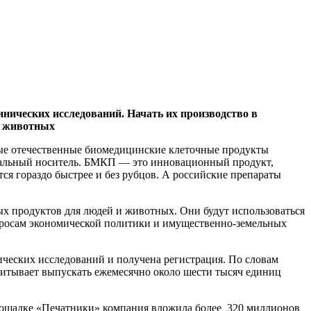
инических исследований. Начать их производство в
у животных
ные отечественные биомедицинские клеточные продукты
циальный носитель. БМКП — это инновационный продукт,
я гораздо быстрее и без рубцов. А российские препараты
х продуктов для людей и животных. Они будут использоваться
опросам экономической политики и имущественно-земельных
ических исследований и получена регистрация. По словам
читывает выпускать ежемесячно около шести тысяч единиц
площадке «Печатники» компания вложила более 320 миллионов