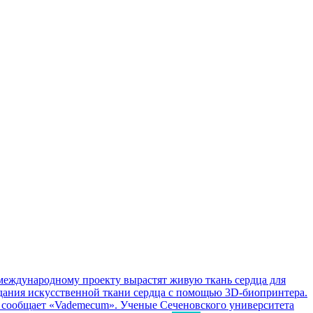
международному проекту вырастят живую ткань сердца для
дания искусственной ткани сердца с помощью 3D-биопринтера.
, сообщает «Vademecum». Ученые Сеченовского университета