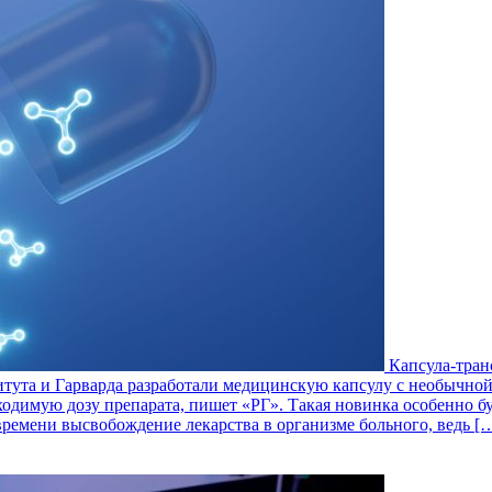
Капсула-тран
итута и Гарварда разработали медицинскую капсулу с необычной
бходимую дозу препарата, пишет «РГ». Такая новинка особенно бу
времени высвобождение лекарства в организме больного, ведь [