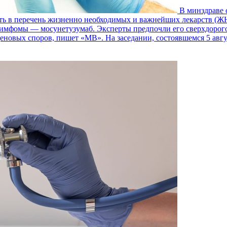
В минздраве 
ь в перечень жизненно необходимых и важнейших лекарств (Ж
мфомы — мосунетузумаб. Эксперты предпочли его сверхдорогой 
ценовых споров, пишет «МВ». На заседании, состоявшемся 5 авг