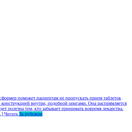
сформер поможет пациентам не пропускать прием таблеток
 конструкцией внутри, подобной оригами. Она распрямляется
дет полезна тем, кто забывает принимать вовремя лекарства.
…]
Читать
За рубежом