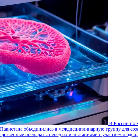
В России по 
 Пакистана объединились в междисциплинарную группу для соз
карственные препараты перед их испытаниями с участием людей