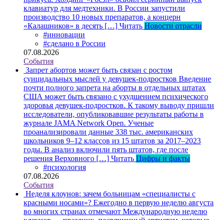
клавиатур для медтехники. В России запустили
производство 10 новых препаратов, а концерн
«Калашников» в десять […]
Читать
Новости отрасли
#инновации
#сделано в России
07.08.2026
События
Запрет абортов может быть связан с ростом
суицидальных мыслей у девушек-подростков
Введение
почти полного запрета на аборты в отдельных штатах
США может быть связано с ухудшением психического
здоровья девушек-подростков. К такому выводу пришли
исследователи, опубликовавшие результаты работы в
журнале JAMA Network Open. Ученые
проанализировали данные 338 тыс. американских
школьников 9–12 классов из 15 штатов за 2017–2023
годы. В анализ включили пять штатов, где после
решения Верховного […]
Читать
Цифры и факты
#психология
07.08.2026
События
Неделя клоунов: зачем больницам «специалисты с
красными носами»?
Ежегодно в первую неделю августа
во многих странах отмечают Международную неделю