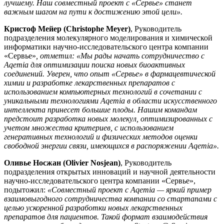
лучшему. Наш совместный проект с «Сервье» станет
важным шагом на пути к достижению этой цели».
Кристоф Мейер (Christophe Meyer)
, Руководитель
подразделения молекулярного моделирования и химической
информатики научно-исследовательского центра компании
«Сервье»
, отметил: «Мы рады начать сотрудничество с
Aqemia для оптимизации поиска новых биоактивных
соединений. Уверен, что опыт «Сервье» в фармацевтической
химии и разработке лекарственных препаратов с
использованием компьютерных технологий в сочетании с
уникальными технологиями Aqemia в области искусственного
интеллекта принесет большие плоды.
Нашим командам
предстоит разработка новых молекул, оптимизированных с
учетом множества критериев, с использованием
генеративных технологий и физических методов оценки
свободной энергии связи, имеющихся в распоряжении Aqemia».
Оливье Носжан (Olivier Nosjean)
, Руководитель
подразделения открытых инноваций и научной деятельности
научно-исследовательского центра компании «Сервье»,
подытожил:
«Совместный проект с Aqemia — яркий пример
взаимовыгодного сотрудничества компании со стартапами с
целью ускоренной разработки новых лекарственных
препаратов для пациентов. Такой формат взаимодействия