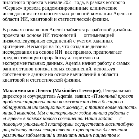
пилотного проекта в начале 2021 года, в рамках которого
«Сервье» провела рандомизированнные клинические
исследования технологических решений компании Aqemia в
области ИИ, квантовой и статистической физики.
В рамках соглашения Aqemia займется разработкой дизайна-
проекта на основе ИИ-технологий — оптимизацией
низкомолекулярных соединений с учетом заданных
критериев. Несмотря на то, что создание дизайна
исследования на основе ИИ, как правило, предполагает
предшествующую проработку алгоритмов на
экспериментальных данных, Aqemia начнет работу с самых
ранних этапов поиска новых соединений, используя
собственные данные на основе вычислений в области
квантовой и статистической физики.
Максимильян Левеск (Maximilien Levesque)
, Генеральный
директор и соучредитель Aqemia, заявил:
«Пилотный проект
продемонстрировал наши возможности для в быстрого
обнаружения инновационных молекул, а также вовлеченность
нашей команды. Мы с нетерпением ждем начала работы с
«Сервье» в рамках нового соглашения. Наша задача — с
помощью уникальной платформы осуществить масштабную
разработку новых лекарственных препаратов для лечения
различных заболеваний и изменить жизнь пациентов к