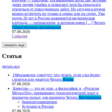
клоунов — праздник, посвященный артистам, которые
дарят людям улыбки и помогают хотя бы ненадолго
отвлечься от повседневных забот. Но сегодня клоунов
можно встретить не только в цирке или на сцене. Уже
почти 20 лет в России развивается медицинская
клоунада — направление, в котором юмор […]
Читать
Общественные организации
07.08.2026
События
показать еще
Статьи
читать все
Офтальмолог советует: что делать, если глаз болит,
слезится или чешется
Читать
Фарма
07.08.2026
Качество — это не этап, а философия: в «Росатом
МеталлТех» превращают технологический опыт в
реальную пользу для пациента
Читать
Предприятия
#импортозамещение
#сделано в России
07.08.2026