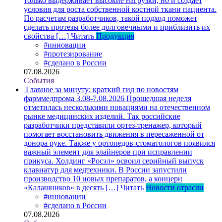
только выдерживает высокие нагрузки, но и создает
условия для роста собственной костной ткани пациента.
По расчетам разработчиков, такой подход поможет
сделать протезы более долговечными и приблизить их
свойства […]
Читать
Продукция
#инновации
#протезирование
#сделано в России
07.08.2026
События
Главное за минуту: краткий гид по новостям
фарммедпрома 3.08-7.08.2026
Прошедшая неделя
отметилась несколькими новациями на отечественном
рынке медицинских изделий. Так российские
разработчики представили ортез-тренажер, который
помогает восстановить движения в пересаженной от
донора руке. Также у ортопедов-стоматологов появился
важный элемент для элайнеров при исправлении
прикуса. Холдинг «Росэл» освоил серийный выпуск
клавиатур для медтехники. В России запустили
производство 10 новых препаратов, а концерн
«Калашников» в десять […]
Читать
Новости отрасли
#инновации
#сделано в России
07.08.2026