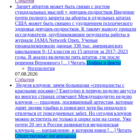
События
Запрет абортов может быть связан с ростом
суицидальных мыслей у девушек-подростков
Введение
почти полного запрета на аборты в отдельных штатах
США может быть связано с ухудшением психического
здоровья девушек-подростков. К такому выводу пришли
исследователи, опубликовавшие результаты работы в
журнале JAMA Network Open. Ученые
проанализировали данные 338 тыс. американских
школьников 9–12 классов из 15 штатов за 2017–2023
годы. В анализ включили пять штатов, где после
решения Верховного […]
Читать
Цифры и факты
#психология
07.08.2026
События
Неделя клоунов: зачем больницам «специалисты с
красными носами»?
Ежегодно в первую неделю августа
во многих странах отмечают Международную неделю
клоунов — праздник, посвященный артистам, которые
дарят людям улыбки и помогают хотя бы ненадолго
отвлечься от повседневных забот. Но сегодня клоунов
можно встретить не только в цирке или на сцене. Уже
почти 20 лет в России развивается медицинская
клоунада — направление, в котором юмор […]
Читать
Общественные организации