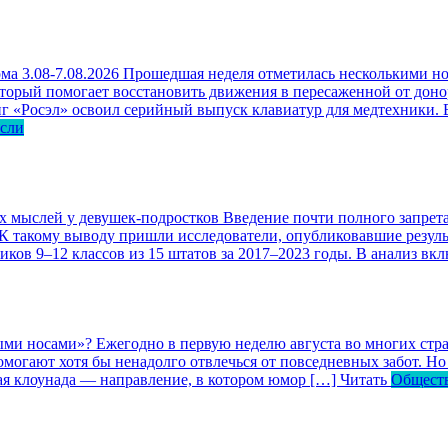
ма 3.08-7.08.2026
Прошедшая неделя отметилась несколькими но
оторый помогает восстановить движения в пересаженной от доно
г «Росэл» освоил серийный выпуск клавиатур для медтехники. В
асли
ых мыслей у девушек-подростков
Введение почти полного запрета
 К такому выводу пришли исследователи, опубликовавшие резул
ков 9–12 классов из 15 штатов за 2017–2023 годы. В анализ вк
ными носами»?
Ежегодно в первую неделю августа во многих ст
могают хотя бы ненадолго отвлечься от повседневных забот. Но 
кая клоунада — направление, в котором юмор […]
Читать
Общест