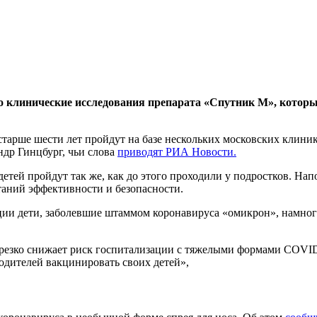
 клинические исследования препарата «Спутник М», которым
арше шести лет пройдут на базе нескольких московских клиник,
др Гинцбург, чьи слова
приводят РИА Новости.
етей пройдут так же, как до этого проходили у подростков. Н
таний эффективности и безопасности.
ии дети, заболевшие штаммом коронавируса «омикрон», намного
езко снижает риск госпитализации с тяжелыми формами COVID-19
дителей вакцинировать своих детей»,