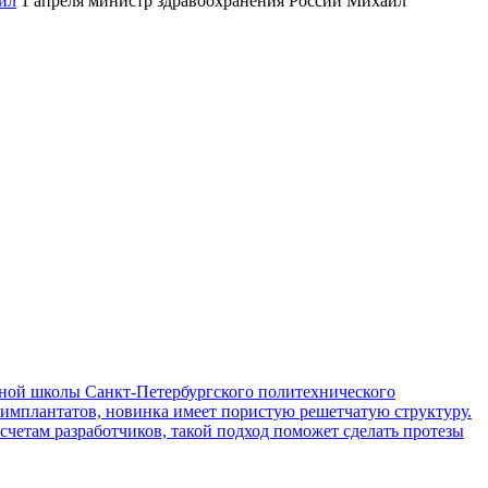
ил
1 апреля министр здравоохранения России Михаил
ой школы Санкт-Петербургского политехнического
 имплантатов, новинка имеет пористую решетчатую структуру.
асчетам разработчиков, такой подход поможет сделать протезы