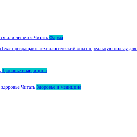
тся или чешется
Читать
Фарма
ллТех» превращают технологический опыт в реальную пользу для
ь
Здоровье и медицина
о здоровье
Читать
Здоровье и медицина