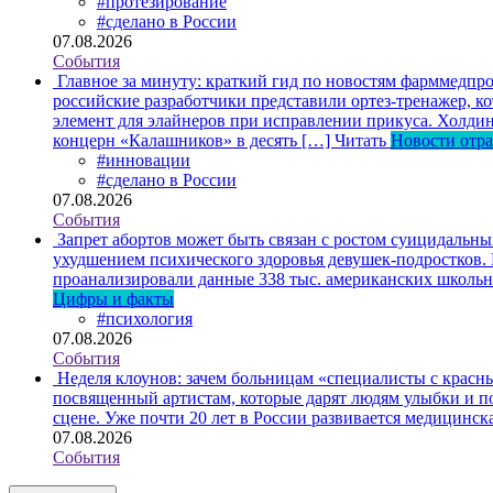
#протезирование
#сделано в России
07.08.2026
События
Главное за минуту: краткий гид по новостям фарммедпро
российские разработчики представили ортез-тренажер, к
элемент для элайнеров при исправлении прикуса. Холдин
концерн «Калашников» в десять […]
Читать
Новости отр
#инновации
#сделано в России
07.08.2026
События
Запрет абортов может быть связан с ростом суицидальн
ухудшением психического здоровья девушек-подростков.
проанализировали данные 338 тыс. американских школьни
Цифры и факты
#психология
07.08.2026
События
Неделя клоунов: зачем больницам «специалисты с крас
посвященный артистам, которые дарят людям улыбки и по
сцене. Уже почти 20 лет в России развивается медицинс
07.08.2026
События