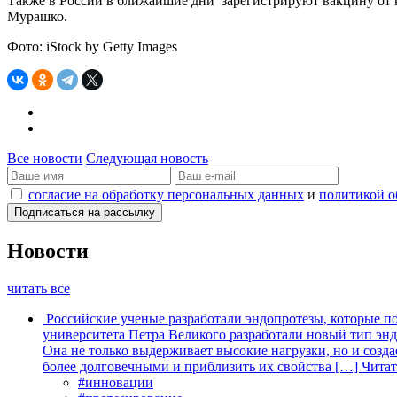
Также в России в ближайшие дни зарегистрируют вакцину от 
Мурашко.
Фото: iStock by Getty Images
Все новости
Следующая новость
согласие на обработку персональных данных
и
политикой о
Новости
читать все
Российские ученые разработали эндопротезы, которые п
университета Петра Великого разработали новый тип энд
Она не только выдерживает высокие нагрузки, но и созда
более долговечными и приблизить их свойства […]
Читат
#инновации