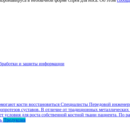
коронавируса в необычной форме спрея для носа. Об этом
сообщ
бработки и защиты информации
омогают кости восстановиться
Специалисты Передовой инженерн
опротезов суставов. В отличие от традиционных металлических
ет условия для роста собственной костной ткани пациента. По р
ь
Продукция