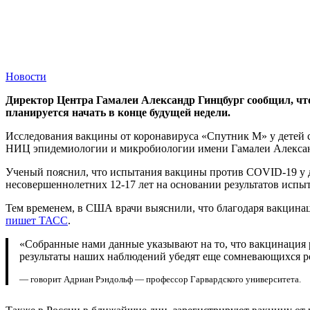
Новости
Директор Центра Гамалеи Александр Гинцбург сообщил, что
планируется начать в конце будущей недели.
Исследования вакцины от коронавируса «Спутник М» у детей ст
НИЦ эпидемиологии и микробиологии имени Гамалеи Алексан
Ученый пояснил, что испытания вакцины против COVID-19 у д
несовершеннолетних 12-17 лет на основании результатов испы
Тем временем, в США врачи выяснили, что благодаря вакцинац
пишет ТАСС
.
«Собранные нами данные указывают на то, что вакцинация р
результаты наших наблюдений убедят еще сомневающихся ро
— говорит Адриан Рэндольф — профессор Гарвардского университета.