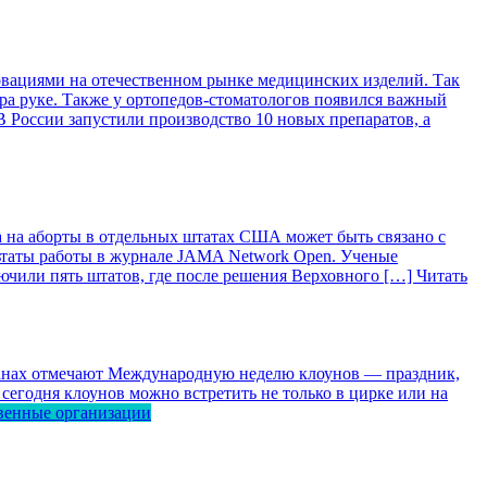
вациями на отечественном рынке медицинских изделий. Так
ра руке. Также у ортопедов-стоматологов появился важный
 России запустили производство 10 новых препаратов, а
 на аборты в отдельных штатах США может быть связано с
ьтаты работы в журнале JAMA Network Open. Ученые
лючили пять штатов, где после решения Верховного […]
Читать
ранах отмечают Международную неделю клоунов — праздник,
сегодня клоунов можно встретить не только в цирке или на
венные организации