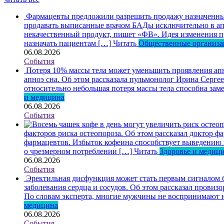
Фармацевты предложили разрешить продажу назначенных
продавать выписанные врачом БАДы исключительно в апт
некачественный продукт, пишет «ФВ». Идея изменения пр
назначать пациентам […]
Читать
Общественные организ
06.08.2026
События
Потеря 10% массы тела может уменьшить проявления ап
апноэ сна. Об этом рассказала пульмонолог Ирина Серге
относительно небольшая потеря массы тела способна зам
и медицина
06.08.2026
События
факторов риска остеопороза. Об этом рассказал доктор
фармацевтов. Избыток кофеина способствует выведению ка
о чрезмерном потреблении […]
Читать
Здоровье и медиц
06.08.2026
События
Эректильная дисфункция может стать первым сигналом б
заболевания сердца и сосудов. Об этом рассказал пров
По словам эксперта, многие мужчины не воспринимают н
медицина
06.08.2026
События