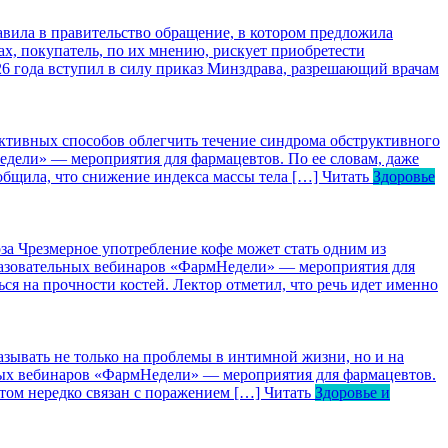
ила в правительство обращение, в котором предложила
х, покупатель, по их мнению, рискует приобретести
026 года вступил в силу приказ Минздрава, разрешающий врачам
ктивных способов облегчить течение синдрома обструктивного
едели» — мероприятия для фармацевтов. По ее словам, даже
общила, что снижение индекса массы тела […]
Читать
Здоровье
за
Чрезмерное употребление кофе может стать одним из
бразовательных вебинаров «ФармНедели» — мероприятия для
ся на прочности костей. Лектор отметил, что речь идет именно
зывать не только на проблемы в интимной жизни, но и на
ьных вебинаров «ФармНедели» — мероприятия для фармацевтов.
том нередко связан с поражением […]
Читать
Здоровье и