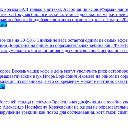
 врачом БАД только в аптеках
Ассоциация «СоюзФарма» направ
еках. Покупая биологически активные добавки на маркетплейса
авил оборота биодобавок возникла после того, как с 1 марта 2
ации
ноэ сна на 30–50%
Снижение веса остается одним из самых эффе
евна Добротина на одном из образовательных вебинаров «ФармН
етно уменьшить число остановок дыхания во сне. Специалист со
Восемь чашек кофе в день могут увеличить риск остеопоро
 фармацевтических наук Игорь Борисович Яковлев на одном из о
льция из организма, а это со временем может негативно сказать
ина
олезней сердца и сосудов
Эректильная дисфункция способна ука
изор Александр Иосифович Коржевский на одном из образовател
арушение эрекции как повод для обследования, хотя такой симп