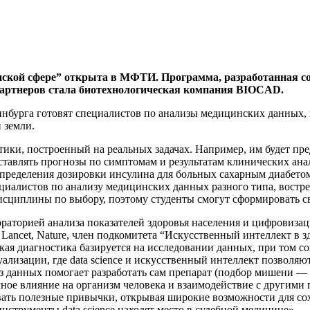
кой сфере” открыта в МФТИ. Программа, разработанная совм
 партнеров стала биотехнологическая компания BIOCAD.
ринбурга готовят специалистов по анализы медицинских данны
 земли.
ики, построенный на реальных задачах. Например, им будет пр
тавлять прогнозы по симптомам и результатам клинических анал
определения дозировки инсулина для больных сахарным диабето
циалистов по анализу медицинских данных разного типа, востр
сциплины по выбору, поэтому студенты смогут сформировать с
раторией анализа показателей здоровья населения и цифровиза
ncet, Nature, член подкомитета “Искусственный интеллект в з
ая диагностика базируется на исследовании данных, при том с
изации, где data science и искусственный интеллект позволяю
 данных помогает разработать сам препарат (подбор мишени — б
имное влияние на организм человека и взаимодействие с другим
вать полезные привычки, открывая широкие возможности для со
струменты data science находят место в судебной медицине».