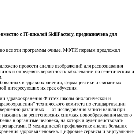
естно с IT-школой SkillFactory, предназначена для
х, но все эти программы очные. МФТИ первым предложил
едложено провести анализ изображений для распознавания
изов и определять вероятность заболеваний по генетическим и
м.
ебованных в здравоохранении, фармацевтике и связанных
вой интересующих их трек обучения.
ции здравоохранения Физтех-школы биологической и
дравоохранении” технического комитета по стандартизации
овершенно различных — от исследования записи кашля при
т находить на рентгеновских снимках новообразования малого
елка в организме человека, на который будет действовать
и препаратами. В медицинской профилактике анализ больших
хранения здоровья человека. Цифровые сервисы и виртуальные