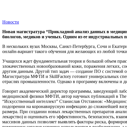
Новости
Новая магистратура “Прикладной анализ данных в медицинс
биологов, медиков и ученых. Одним из ее индустриальных
В нескольких вузах Москвы, Санкт-Петербурга, Сочи и Екате
онлайн-вариант такого обучения для желающих из любой точки
Учащихся ждет фундаментальная теория и большой объем практ
злокачественных новообразований кожи, поражения легких, сос
другим данным. Другой тип задач — создание ПО с системой 
Магистратура МФТИ и SkillFactory готовит универсальных спе
отраслях промышленности. Однако в программу включены и ди
Говорит академический директор программы, заведующий лабо
медицинской физики МФТИ, автор научных публикаций в The La
“Искусственный интеллект” Станислав Отставнов: «Медицинск
подозрении на коронавирусную инфекцию до сложнейшей визуал
размера. При создании новых лекарственных препаратов анализ
лекарство) и оценивать его эффективность, безопасность, вза
массивов данных позволяет выявлять факторы риска, формиро
помощники сегодня успешно используются в реабилитации, а ин