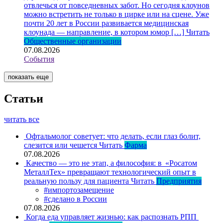
отвлечься от повседневных забот. Но сегодня клоунов
можно встретить не только в цирке или на сцене. Уже
почти 20 лет в России развивается медицинская
клоунада — направление, в котором юмор […]
Читать
Общественные организации
07.08.2026
События
показать еще
Статьи
читать все
Офтальмолог советует: что делать, если глаз болит,
слезится или чешется
Читать
Фарма
07.08.2026
Качество — это не этап, а философия: в «Росатом
МеталлТех» превращают технологический опыт в
реальную пользу для пациента
Читать
Предприятия
#импортозамещение
#сделано в России
07.08.2026
Когда еда управляет жизнью: как распознать РПП