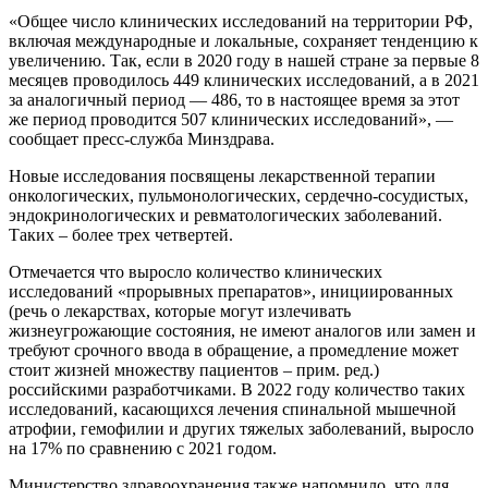
«Общее число клинических исследований на территории РФ,
включая международные и локальные, сохраняет тенденцию к
увеличению. Так, если в 2020 году в нашей стране за первые 8
месяцев проводилось 449 клинических исследований, а в 2021
за аналогичный период — 486, то в настоящее время за этот
же период проводится 507 клинических исследований», —
сообщает пресс-служба Минздрава.
Новые исследования посвящены лекарственной терапии
онкологических, пульмонологических, сердечно-сосудистых,
эндокринологических и ревматологических заболеваний.
Таких – более трех четвертей.
Отмечается что выросло количество клинических
исследований «прорывных препаратов», инициированных
(речь о лекарствах, которые могут излечивать
жизнеугрожающие состояния, не имеют аналогов или замен и
требуют срочного ввода в обращение, а промедление может
стоит жизней множеству пациентов – прим. ред.)
российскими разработчиками. В 2022 году количество таких
исследований, касающихся лечения спинальной мышечной
атрофии, гемофилии и других тяжелых заболеваний, выросло
на 17% по сравнению с 2021 годом.
Министерство здравоохранения также напомнило, что для