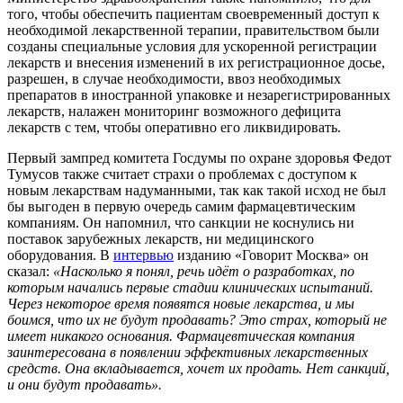
того, чтобы обеспечить пациентам своевременный доступ к
необходимой лекарственной терапии, правительством были
созданы специальные условия для ускоренной регистрации
лекарств и внесения изменений в их регистрационное досье,
разрешен, в случае необходимости, ввоз необходимых
препаратов в иностранной упаковке и незарегистрированных
лекарств, налажен мониторинг возможного дефицита
лекарств с тем, чтобы оперативно его ликвидировать.
Первый зампред комитета Госдумы по охране здоровья Федот
Тумусов также считает страхи о проблемах с доступом к
новым лекарствам надуманными, так как такой исход не был
бы выгоден в первую очередь самим фармацевтическим
компаниям. Он напомнил, что санкции не коснулись ни
поставок зарубежных лекарств, ни медицинского
оборудования. В
интервью
изданию «Говорит Москва» он
сказал:
«Насколько я понял, речь идёт о разработках, по
которым начались первые стадии клинических испытаний.
Через некоторое время появятся новые лекарства, и мы
боимся, что их не будут продавать? Это страх, который не
имеет никакого основания. Фармацевтическая компания
заинтересована в появлении эффективных лекарственных
средств. Она вкладывается, хочет их продать. Нет санкций,
и они будут продавать».