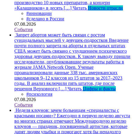
производство 10 новых препаратов, а концерн
«Калашников» в десять […]
Читать
Новости отрасли
#инновации
#сделано в России
07.08.2026
События
Запрет абортов может быть связан с ростом
суицидальных мыслей у девушек-подростков
Введение
почти полного запрета на аборты в отдельных штатах
США может быть связано с ухудшением психического
здоровья девушек-подростков. К такому выводу пришли
исследователи, опубликовавшие результаты работы в
журнале JAMA Network Open. Ученые
проанализировали данные 338 тыс. американских
школьников 9–12 классов из 15 штатов за 2017–2023
годы. В анализ включили пять штатов, где после
решения Верховного […]
Читать
Цифры и факты
#психология
07.08.2026
События
Неделя клоунов: зачем больницам «специалисты с
красными носами»?
Ежегодно в первую неделю августа
во многих странах отмечают Международную неделю
клоунов — праздник, посвященный артистам, которые
дарят людям улыбки и помогают хотя бы ненадолго