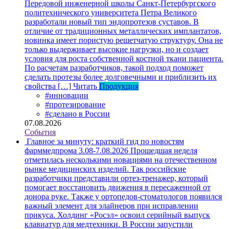
Передовой инженерной школы Санкт-Петербургского
политехнического университета Петра Великого
разработали новый тип эндопротезов суставов. В
отличие от традиционных металлических имплантатов,
новинка имеет пористую решетчатую структуру. Она не
только выдерживает высокие нагрузки, но и создает
условия для роста собственной костной ткани пациента.
По расчетам разработчиков, такой подход поможет
сделать протезы более долговечными и приблизить их
свойства […]
Читать
Продукция
#инновации
#протезирование
#сделано в России
07.08.2026
События
Главное за минуту: краткий гид по новостям
фарммедпрома 3.08-7.08.2026
Прошедшая неделя
отметилась несколькими новациями на отечественном
рынке медицинских изделий. Так российские
разработчики представили ортез-тренажер, который
помогает восстановить движения в пересаженной от
донора руке. Также у ортопедов-стоматологов появился
важный элемент для элайнеров при исправлении
прикуса. Холдинг «Росэл» освоил серийный выпуск
клавиатур для медтехники. В России запустили