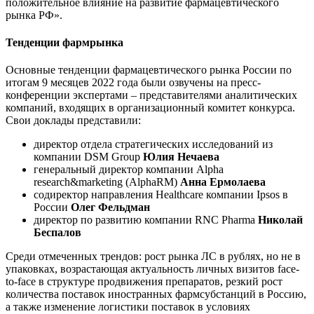
положительное влияние на развитие фармацевтического
рынка РФ».
Тенденции фармрынка
Основные тенденции фармацевтического рынка России по
итогам 9 месяцев 2022 года были озвучены на пресс-
конференции экспертами – представителями аналитических
компаний, входящих в организационный комитет конкурса.
Свои доклады представили:
директор отдела стратегических исследований из
компании DSM Group
Юлия Нечаева
генеральный директор компании Alpha
research&marketing (AlphaRM)
Анна Ермолаева
содиректор направления Healthcare компании Ipsos в
России
Олег Фельдман
директор по развитию компании RNC Pharma
Николай
Беспалов
Среди отмеченных трендов: рост рынка ЛС в рублях, но не в
упаковках, возрастающая актуальность личных визитов face-
to-face в структуре продвижения препаратов, резкий рост
количества поставок иностранных фармсубстанций в Россию,
а также изменение логистики поставок в условиях