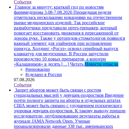
События
Главное за минуту: краткий гид по новостям
фарммедпрома 3.08-7.08.2026
Прошедшая неделя
отметилась несколькими новациями на отечественном
рынке медицинских изделий. Так российские
разработчики представили ортез-тренажер, который
помогает восстановить движения в пересаженной от
донора руке. Также у ортопедов-стоматологов появился
важный элемент для элайнеров при исправлении
прикуса. Холдинг «Росэл» освоил серийный выпуск
клавиатур для медтехники. В России запустили
производство 10 новых препаратов, а концерн
«Калашников» в десять […]
Читать
Новости отрасли
#инновации
#сделано в России
07.08.2026
События
Запрет абортов может быть связан с ростом
суицидальных мыслей у девушек-подростков
Введение
почти полного запрета на аборты в отдельных штатах
США может быть связано с ухудшением психического
здоровья девушек-подростков. К такому выводу пришли
исследователи, опубликовавшие результаты работы в
журнале JAMA Network Open. Ученые
проанализировали данные 338 тыс. американских