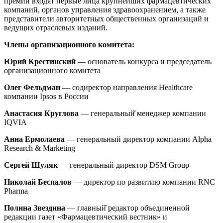
премии входят первые лица крупнейших фармацевтических
компаний, органов управления здравоохранением, а также
представители авторитетных общественных организаций и
ведущих отраслевых изданий.
Члены организационного комитета:
Юрий Крестинский
— основатель конкурса и председатель
организационного комитета
Олег Фельдман
— содиректор направления Healthcare
компании Ipsos в России
Анастасия Круглова
— генеральный̆ менеджер компании
IQVIA
Анна Ермолаева
— генеральный директор компании Alpha
Research & Marketing
Сергей Шуляк
— генеральный директор DSM Group
Николай Беспалов
— директор по развитию компании RNC
Pharma
Полина Звездина
— главный̆ редактор объединенной
редакции газет «Фармацевтический вестник» и