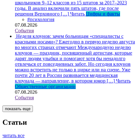
школьников 9–12 классов из 15 штатов за 2017–2023
годы. В анализ включили пять штатов, где после
решения Верховного […]
Читать
Цифры и факты
#психология
07.08.2026
События
Неделя клоунов: зачем больницам «специалисты с
красными носами»?
Ежегодно в первую неделю августа
во многих странах отмечают Международную неделю
клоунов — праздник, посвященный артистам, которые
дарят людям улыбки и помогают хотя бы ненадолго
отвлечься от повседневных забот. Но сегодня клоунов
можно встретить не только в цирке или на сцене. Уже
почти 20 лет в России развивается медицинская
клоунада — направление, в котором юмор […]
Читать
Общественные организации
07.08.2026
События
показать еще
Статьи
читать все