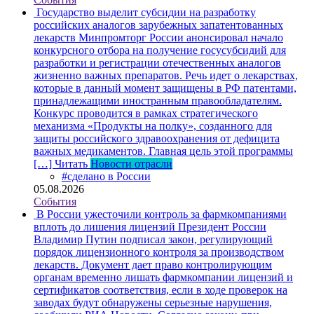
Государство выделит субсидии на разработку
российских аналогов зарубежных запатентованных
лекарств
Минпромторг России анонсировал начало
конкурсного отбора на получение госусубсидий для
разработки и регистрации отечественных аналогов
жизненно важных препаратов. Речь идет о лекарствах,
которые в данный момент защищены в РФ патентами,
принадлежащими иностранным правообладателям.
Конкурс проводится в рамках стратегического
механизма «Продукты на полку», созданного для
защиты российского здравоохранения от дефицита
важных медикаментов. Главная цель этой программы
[…]
Читать
Новости отрасли
#сделано в России
05.08.2026
События
В России ужесточили контроль за фармкомпаниями
вплоть до лишения лицензий
Президент России
Владимир Путин подписал закон, регулирующий
порядок лицензионного контроля за производством
лекарств. Документ дает право контролирующим
органам временно лишать фармкомпании лицензий и
сертификатов соответствия, если в ходе проверок на
заводах будут обнаружены серьезные нарушения,