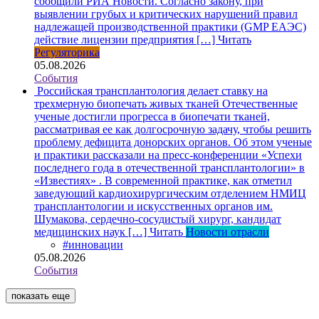
сообщили РИА Новости. Согласно закону, при
выявлении грубых и критических нарушений правил
надлежащей производственной практики (GMP ЕАЭС)
действие лицензии предприятия […]
Читать
Регуляторика
05.08.2026
События
Российская трансплантология делает ставку на
трехмерную биопечать живых тканей
Отечественные
ученые достигли прогресса в биопечати тканей,
рассматривая ее как долгосрочную задачу, чтобы решить
проблему дефицита донорских органов. Об этом ученые
и практики рассказали на пресс-конференции «Успехи
последнего года в отечественной трансплантологии» в
«Известиях» . В современной практике, как отметил
заведующий кардиохирургическим отделением НМИЦ
трансплантологии и искусственных органов им.
Шумакова, сердечно-сосудистый хирург, кандидат
медицинских наук […]
Читать
Новости отрасли
#инновации
05.08.2026
События
показать еще