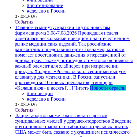
#протезирование
#сделано в России
07.08.2026
События
Главное за минуту: краткий гид по новостям
фарммедпрома 3.08-7.08.2026
Прошедшая неделя
отметилась несколькими новациями на отечественном
рынке медицинских изделий. Так российские
разработчики представили ортез-тренажер, который
помогает восстановить движения в пересаженной от
донора руке. Также у ортопедов-стоматологов появился
важный элемент для элайнеров при исправлении
прикуса. Холдинг «Росэл» освоил серийный выпуск
клавиатур для медтехники. В России запустили
производство 10 новых препаратов, а концерн
«Калашников» в десять […]
Читать
Новости отрасли
#инновации
#сделано в России
07.08.2026
События
Запрет абортов может быть связан с ростом
суицидальных мыслей у девушек-подростков
Введение
почти полного запрета на аборты в отдельных штатах
США может быть связано с ухудшением психического