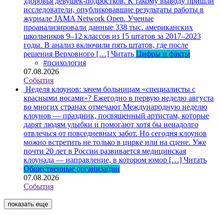
здоровья девушек-подростков. К такому выводу пришли
исследователи, опубликовавшие результаты работы в
журнале JAMA Network Open. Ученые
проанализировали данные 338 тыс. американских
школьников 9–12 классов из 15 штатов за 2017–2023
годы. В анализ включили пять штатов, где после
решения Верховного […]
Читать
Цифры и факты
#психология
07.08.2026
События
Неделя клоунов: зачем больницам «специалисты с
красными носами»?
Ежегодно в первую неделю августа
во многих странах отмечают Международную неделю
клоунов — праздник, посвященный артистам, которые
дарят людям улыбки и помогают хотя бы ненадолго
отвлечься от повседневных забот. Но сегодня клоунов
можно встретить не только в цирке или на сцене. Уже
почти 20 лет в России развивается медицинская
клоунада — направление, в котором юмор […]
Читать
Общественные организации
07.08.2026
События
показать еще