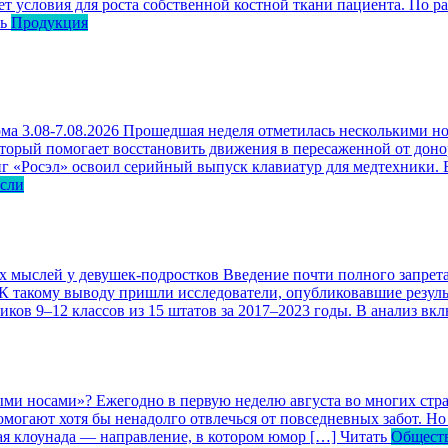
ет условия для роста собственной костной ткани пациента. По р
ь
Продукция
ма 3.08-7.08.2026
Прошедшая неделя отметилась несколькими но
оторый помогает восстановить движения в пересаженной от доно
г «Росэл» освоил серийный выпуск клавиатур для медтехники. В
асли
ых мыслей у девушек-подростков
Введение почти полного запрета
 К такому выводу пришли исследователи, опубликовавшие резул
ков 9–12 классов из 15 штатов за 2017–2023 годы. В анализ вк
ными носами»?
Ежегодно в первую неделю августа во многих ст
могают хотя бы ненадолго отвлечься от повседневных забот. Но 
кая клоунада — направление, в котором юмор […]
Читать
Общест