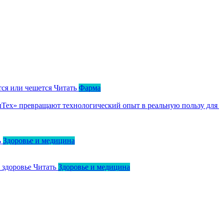
тся или чешется
Читать
Фарма
ллТех» превращают технологический опыт в реальную пользу для
ь
Здоровье и медицина
о здоровье
Читать
Здоровье и медицина