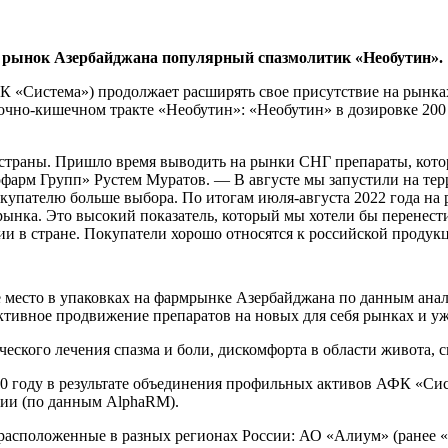
 рынок Азербайджана популярный спазмолитик «Необутин».
 «Система») продолжает расширять свое присутствие на рынка
чно-кишечном тракте «Необутин»: «Необутин» в дозировке 200 мг
е страны. Пришло время выводить на рынки СНГ препараты, кото
фарм Групп» Рустем Муратов. — В августе мы запустили на те
упателю больше выбора. По итогам июля-августа 2022 года на 
ынка. Это высокий показатель, который мы хотели бы перенест
и в стране. Покупатели хорошо относятся к российской продукци
 место в упаковках на фармрынке Азербайджана по данным анал
 активное продвижение препаратов на новых для себя рынках и 
ского лечения спазма и боли, дискомфорта в области живота, с
0 году в результате объединения профильных активов АФК «Сис
сии (по данным AlphaRM).
асположенные в разных регионах России: АО «Алиум» (ранее «