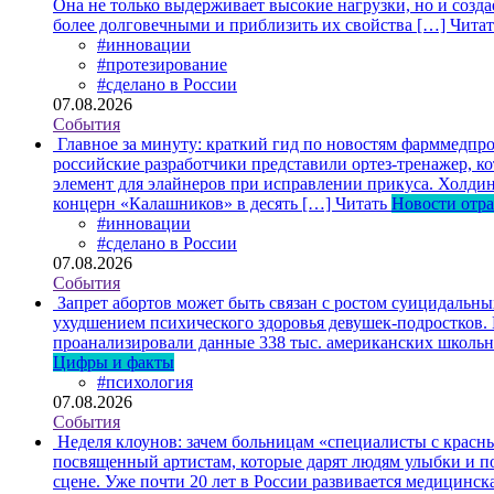
Она не только выдерживает высокие нагрузки, но и созда
более долговечными и приблизить их свойства […]
Читат
#инновации
#протезирование
#сделано в России
07.08.2026
События
Главное за минуту: краткий гид по новостям фарммедпро
российские разработчики представили ортез-тренажер, к
элемент для элайнеров при исправлении прикуса. Холдин
концерн «Калашников» в десять […]
Читать
Новости отр
#инновации
#сделано в России
07.08.2026
События
Запрет абортов может быть связан с ростом суицидальн
ухудшением психического здоровья девушек-подростков.
проанализировали данные 338 тыс. американских школьни
Цифры и факты
#психология
07.08.2026
События
Неделя клоунов: зачем больницам «специалисты с крас
посвященный артистам, которые дарят людям улыбки и по
сцене. Уже почти 20 лет в России развивается медицинс