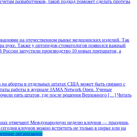
асчетам разработчиков, такой подход поможет сделать протезы
вациями на отечественном рынке медицинских изделий. Так
ра руке. Также у ортопедов-стоматологов появился важный
 России запустили производство 10 новых препаратов, а
 на аборты в отдельных штатах США может быть связано с
ьтаты работы в журнале JAMA Network Open. Ученые
лючили пять штатов, где после решения Верховного […]
Читать
ранах отмечают Международную неделю клоунов — праздник,
сегодня клоунов можно встретить не только в цирке или на
венные организации