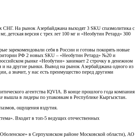
х СНГ. На рынок Азербайджана выходят 3 SKU спазмолитика с
, детская версия с трех лет 100 мг и «Необутин Ретард» 300
рые зарекомендовали себя в России и готовы покорять новые
рритории РФ 2 новых SKU – «Необутин Ретард» №20 и
российском рынке «Необутин» занимает 2 строчку в денежном
и и на другие рынки. Вывод на рынок Азербайджана одного из
и, а значит, у нас есть преимущество перед другими
итического агентства IQVIA. В конце прошлого года компания
уже вышла в лидеры по упаковкам в Республике Кыргызстан.
пазмов, ощущения вздутия.
тема». Входит в топ-5 ведущих отечественных
Оболенское» в Серпуховском районе Московской области), АО