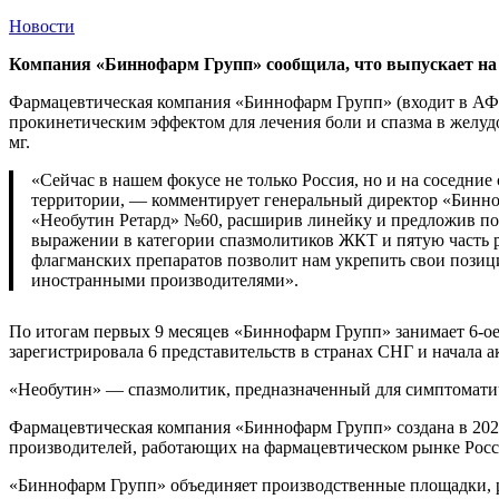
Новости
Компания «Биннофарм Групп» сообщила, что выпускает на
Фармацевтическая компания «Биннофарм Групп» (входит в АФК
прокинетическим эффектом для лечения боли и спазма в желудо
мг.
«Сейчас в нашем фокусе не только Россия, но и на соседни
территории, — комментирует генеральный директор «Бинно
«Необутин Ретард» №60, расширив линейку и предложив пок
выражении в категории спазмолитиков ЖКТ и пятую часть р
флагманских препаратов позволит нам укрепить свои позици
иностранными производителями».
По итогам первых 9 месяцев «Биннофарм Групп» занимает 6-ое
зарегистрировала 6 представительств в странах СНГ и начала
«Необутин» — спазмолитик, предназначенный для симптоматиче
Фармацевтическая компания «Биннофарм Групп» создана в 202
производителей, работающих на фармацевтическом рынке Рос
«Биннофарм Групп» объединяет производственные площадки, р