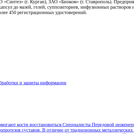
АО «Синтез» (г. Курган), ЗАО «Биоком» (г. Ставрополь). Предпр
капсул до мазей, гелей, суппозиториев, инфузионных растворов 
олее 450 регистрационных удостоверений.
бработки и защиты информации
омогают кости восстановиться
Специалисты Передовой инженерн
опротезов суставов. В отличие от традиционных металлических