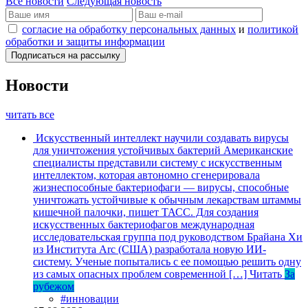
Все новости
Следующая новость
согласие на обработку персональных данных
и
политикой
обработки и защиты информации
Новости
читать все
Искусственный интеллект научили создавать вирусы
для уничтожения устойчивых бактерий
Американские
специалисты представили систему с искусственным
интеллектом, которая автономно сгенерировала
жизнеспособные бактериофаги — вирусы, способные
уничтожать устойчивые к обычным лекарствам штаммы
кишечной палочки, пишет ТАСС. Для создания
искусственных бактериофагов международная
исследовательская группа под руководством Брайана Хи
из Института Arc (США) разработала новую ИИ-
систему. Ученые попытались с ее помощью решить одну
из самых опасных проблем современной […]
Читать
За
рубежом
#инновации