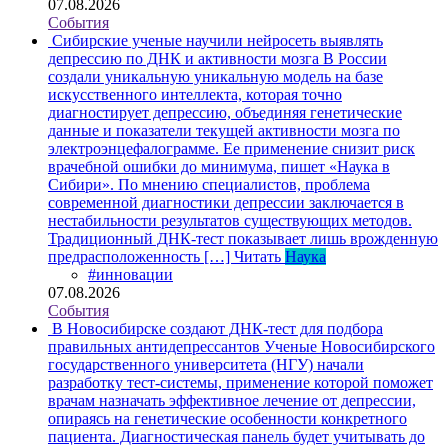
07.08.2026
События
Сибирские ученые научили нейросеть выявлять
депрессию по ДНК и активности мозга
В России
создали уникальную уникальную модель на базе
искусственного интеллекта, которая точно
диагностирует депрессию, объединяя генетические
данные и показатели текущей активности мозга по
электроэнцефалограмме. Ее применение снизит риск
врачебной ошибки до минимума, пишет «Наука в
Сибири». По мнению специалистов, проблема
современной диагностики депрессии заключается в
нестабильности результатов существующих методов.
Традиционный ДНК-тест показывает лишь врожденную
предрасположенность […]
Читать
Наука
#инновации
07.08.2026
События
В Новосибирске создают ДНК-тест для подбора
правильных антидепрессантов
Ученые Новосибирского
государственного университета (НГУ) начали
разработку тест-системы, применение которой поможет
врачам назначать эффективное лечение от депрессии,
опираясь на генетические особенности конкретного
пациента. Диагностическая панель будет учитывать до