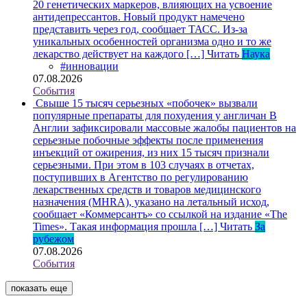
20 генетических маркеров, влияющих на усвоение
антидепрессантов. Новый продукт намечено
представить через год, сообщает ТАСС. Из-за
уникальных особенностей организма одно и то же
лекарство действует на каждого […]
Читать
Наука
#инновации
07.08.2026
События
Свыше 15 тысяч серьезных «побочек» вызвали
популярные препараты для похудения у англичан
В
Англии зафиксировали массовые жалобы пациентов на
серьезные побочные эффекты после применения
инъекций от ожирения, из них 15 тысяч признали
серьезными. При этом в 103 случаях в отчетах,
поступивших в Агентство по регулированию
лекарственных средств и товаров медицинского
назначения (MHRA), указано на летальный исход,
сообщает «Коммерсантъ» со ссылкой на издание «The
Times». Такая информация прошла […]
Читать
За
рубежом
07.08.2026
События
показать еще