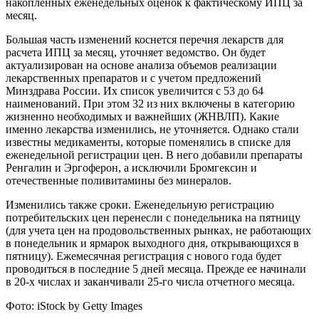
накопленных еженедельных оценок к фактическому ИПЦ за
месяц.
Большая часть изменений коснется перечня лекарств для
расчета ИПЦ за месяц, уточняет ведомство. Он будет
актуализирован на основе анализа объемов реализации
лекарственных препаратов и с учетом предложений
Минздрава России. Их список увеличится с 53 до 64
наименований. При этом 32 из них включены в категорию
жизненно необходимых и важнейших (ЖНВЛП). Какие
именно лекарства изменились, не уточняется. Однако стали
известны медикаменты, которые поменялись в списке для
еженедельной регистрации цен. В него добавили препараты
Ренгалин и Эргоферон, а исключили Бромгексин и
отечественные поливитамины без минералов.
Изменились также сроки. Еженедельную регистрацию
потребительских цен перенесли с понедельника на пятницу
(для учета цен на продовольственных рынках, не работающих
в понедельник и ярмарок выходного дня, открывающихся в
пятницу). Ежемесячная регистрация с нового года будет
проводиться в последние 5 дней месяца. Прежде ее начинали
в 20-х числах и заканчивали 25-го числа отчетного месяца.
Фото: iStock by Getty Images