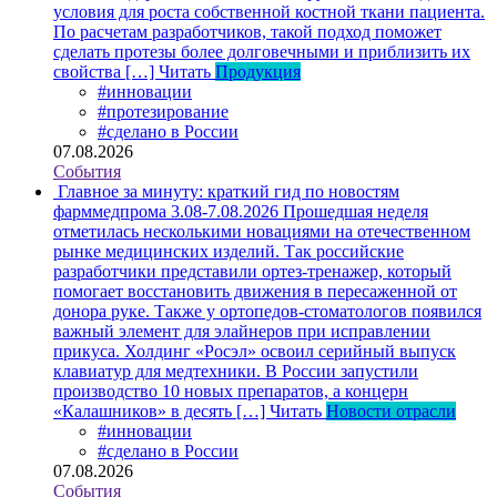
условия для роста собственной костной ткани пациента.
По расчетам разработчиков, такой подход поможет
сделать протезы более долговечными и приблизить их
свойства […]
Читать
Продукция
#инновации
#протезирование
#сделано в России
07.08.2026
События
Главное за минуту: краткий гид по новостям
фарммедпрома 3.08-7.08.2026
Прошедшая неделя
отметилась несколькими новациями на отечественном
рынке медицинских изделий. Так российские
разработчики представили ортез-тренажер, который
помогает восстановить движения в пересаженной от
донора руке. Также у ортопедов-стоматологов появился
важный элемент для элайнеров при исправлении
прикуса. Холдинг «Росэл» освоил серийный выпуск
клавиатур для медтехники. В России запустили
производство 10 новых препаратов, а концерн
«Калашников» в десять […]
Читать
Новости отрасли
#инновации
#сделано в России
07.08.2026
События