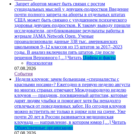
Запрет абортов может быть связан с ростом
суицидальных мыслей у девушек-подростков
Введение
почти полного запрета на аборты в отдельных штатах
США может быть связано с ухудшением психического
здоровья девушек-подростков. К такому выводу пришли
исследователи, опубликовавшие результаты работы в
журнале JAMA Network Open. Ученые
проанализировали данные 338 тыс. американских
школьников 9–12 классов из 15 штатов за 2017–2023
годы. В анализ включили пять штатов, где после
решения Верховного […]
Читать
Цифры и факты
#психология
07.08.2026
События
Неделя клоунов: зачем больницам «специалисты с
красными носами»?
Ежегодно в первую неделю августа
во многих странах отмечают Международную неделю
клоунов — праздник, посвященный артистам, которые
дарят людям улыбки и помогают хотя бы ненадолго
отвлечься от повседневных забот. Но сегодня клоунов
можно встретить не только в цирке или на сцене. Уже
почти 20 лет в России развивается медицинская
клоунада — направление, в котором юмор […]
Читать
Общественные организации
07.08.2026