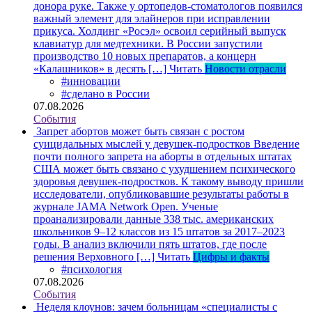
донора руке. Также у ортопедов-стоматологов появился
важный элемент для элайнеров при исправлении
прикуса. Холдинг «Росэл» освоил серийный выпуск
клавиатур для медтехники. В России запустили
производство 10 новых препаратов, а концерн
«Калашников» в десять […]
Читать
Новости отрасли
#инновации
#сделано в России
07.08.2026
События
Запрет абортов может быть связан с ростом
суицидальных мыслей у девушек-подростков
Введение
почти полного запрета на аборты в отдельных штатах
США может быть связано с ухудшением психического
здоровья девушек-подростков. К такому выводу пришли
исследователи, опубликовавшие результаты работы в
журнале JAMA Network Open. Ученые
проанализировали данные 338 тыс. американских
школьников 9–12 классов из 15 штатов за 2017–2023
годы. В анализ включили пять штатов, где после
решения Верховного […]
Читать
Цифры и факты
#психология
07.08.2026
События
Неделя клоунов: зачем больницам «специалисты с