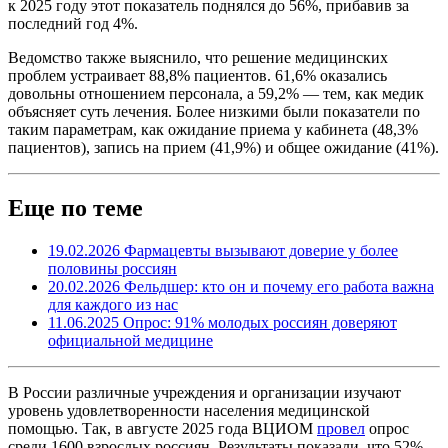
к 2025 году этот показатель поднялся до 56%, прибавив за
последний год 4%.
Ведомство также выяснило, что решение медицинских
проблем устраивает 88,8% пациентов. 61,6% оказались
довольны отношением персонала, а 59,2% — тем, как медик
объясняет суть лечения. Более низкими были показатели по
таким параметрам, как ожидание приема у кабинета (48,3%
пациентов), запись на прием (41,9%) и общее ожидание (41%).
Еще по теме
19.02.2026
Фармацевты вызывают доверие у более
половины россиян
20.02.2026
Фельдшер: кто он и почему его работа важна
для каждого из нас
11.06.2025
Опрос: 91% молодых россиян доверяют
официальной медицине
В России различные учреждения и организации изучают
уровень удовлетворенности населения медицинской
помощью. Так, в августе 2025 года ВЦИОМ
провел
опрос
среди 1600 взрослых россиян. Результаты показали, что 52%