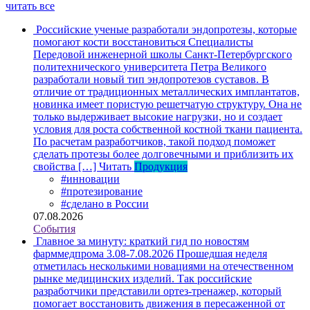
читать все
Российские ученые разработали эндопротезы, которые
помогают кости восстановиться
Специалисты
Передовой инженерной школы Санкт-Петербургского
политехнического университета Петра Великого
разработали новый тип эндопротезов суставов. В
отличие от традиционных металлических имплантатов,
новинка имеет пористую решетчатую структуру. Она не
только выдерживает высокие нагрузки, но и создает
условия для роста собственной костной ткани пациента.
По расчетам разработчиков, такой подход поможет
сделать протезы более долговечными и приблизить их
свойства […]
Читать
Продукция
#инновации
#протезирование
#сделано в России
07.08.2026
События
Главное за минуту: краткий гид по новостям
фарммедпрома 3.08-7.08.2026
Прошедшая неделя
отметилась несколькими новациями на отечественном
рынке медицинских изделий. Так российские
разработчики представили ортез-тренажер, который
помогает восстановить движения в пересаженной от