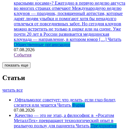
красными носами»?
Ежегодно в первую неделю августа
во многих странах отмечают Международную неделю
клоунов — праздник, посвященный артистам, которые
дарят людям улыбки и помогают хотя бы ненадолго
отвлечься от повседневных забот. Но сегодня клоунов
можно встретить не только в цирке или на сцене. Уже
почти 20 лет в России развивается медицинская
клоунада — направление, в котором юмор […]
Читать
Общественные организации
07.08.2026
События
показать еще
Статьи
читать все
Офтальмолог советует: что делать, если глаз болит,
слезится или чешется
Читать
Фарма
07.08.2026
Качество — это не этап, а философия: в «Росатом
МеталлТех» превращают технологический опыт в
реальную пользу для пациента
Читать
Предприятия