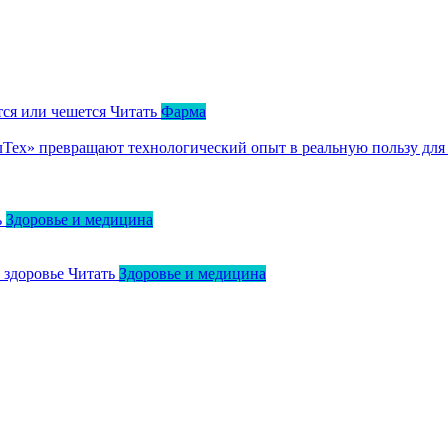
тся или чешется
Читать
Фарма
ллТех» превращают технологический опыт в реальную пользу для
ь
Здоровье и медицина
о здоровье
Читать
Здоровье и медицина