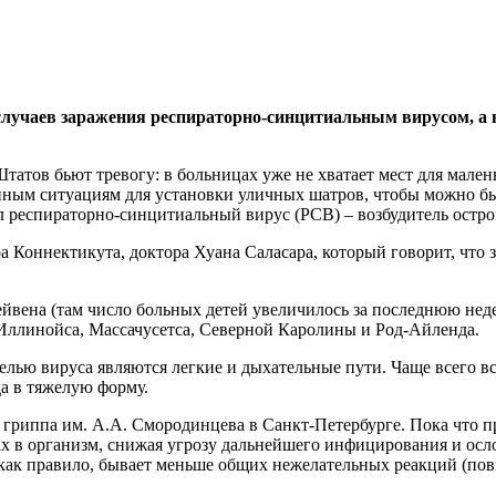
лучаев заражения респираторно-синцитиальным вирусом, а в
атов бьют тревогу: в больницах уже не хватает мест для мален
ным ситуациям для установки уличных шатров, чтобы можно был
 респираторно-синцитиальный вирус (РСВ) – возбудитель остр
 Коннектикута, доктора Хуана Саласара, который говорит, что з
вена (там число больных детей увеличилось за последнюю недел
 Иллинойса, Массачусетса, Северной Каролины и Род-Айленда.
елью вируса являются легкие и дыхательные пути. Чаще всего вс
а в тяжелую форму.
гриппа им. А.А. Смородинцева в Санкт-Петербурге. Пока что п
ах в организм, снижая угрозу дальнейшего инфицирования и осло
как правило, бывает меньше общих нежелательных реакций (повы