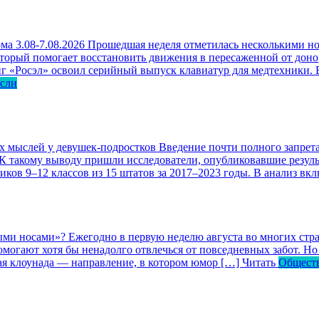
ма 3.08-7.08.2026
Прошедшая неделя отметилась несколькими но
оторый помогает восстановить движения в пересаженной от доно
г «Росэл» освоил серийный выпуск клавиатур для медтехники. В
асли
ых мыслей у девушек-подростков
Введение почти полного запрета
 К такому выводу пришли исследователи, опубликовавшие резул
ков 9–12 классов из 15 штатов за 2017–2023 годы. В анализ вк
ными носами»?
Ежегодно в первую неделю августа во многих ст
могают хотя бы ненадолго отвлечься от повседневных забот. Но 
кая клоунада — направление, в котором юмор […]
Читать
Общест