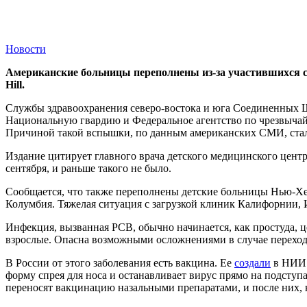
Новости
Американские больницы переполнены из-за участившихся с
Hill.
Службы здравоохранения северо-востока и юга Соединенных Шт
Национальную гвардию и Федеральное агентство по чрезвычай
Причиной такой вспышки, по данным американских СМИ, стал
Издание цитирует главного врача детского медицинского центра
сентября, и раньше такого не было.
Сообщается, что также переполнены детские больницы Нью-Хей
Колумбия. Тяжелая ситуация с загрузкой клиник Калифорнии,
Инфекция, вызванная РСВ, обычно начинается, как простуда, ц
взрослые. Опасна возможными осложнениями в случае переход
В России от этого заболевания есть вакцина. Ее
создали
в НИИ 
форму спрея для носа и останавливает вирус прямо на подступ
переносят вакцинацию назальными препаратами, и после них, 