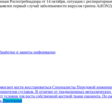
анным Роспотребнадзора от 14 октября, ситуация с респираторн
выявлен первый случай заболеваемости вирусом гриппа А(H3N2).
бработки и защиты информации
омогают кости восстановиться
Специалисты Передовой инженерн
опротезов суставов. В отличие от традиционных металлических
ет условия для роста собственной костной ткани пациента. По р
ь
Продукция