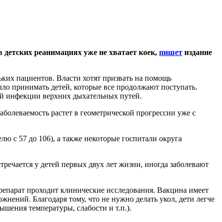
 детских реанимациях уже не хватает коек,
пишет
издание
ьких пациентов. Власти хотят призвать на помощь
о принимать детей, которые все продолжают поступать.
ой инфекции верхних дыхательных путей.
аболеваемость растет в геометрической прогрессии уже с
ю с 57 до 106), а также некоторые госпитали округа
тречается у детей первых двух лет жизни, иногда заболевают
репарат проходит клинические исследования. Вакцина имеет
жнений. Благодаря тому, что не нужно делать укол, дети легче
шения температуры, слабости и т.п.).