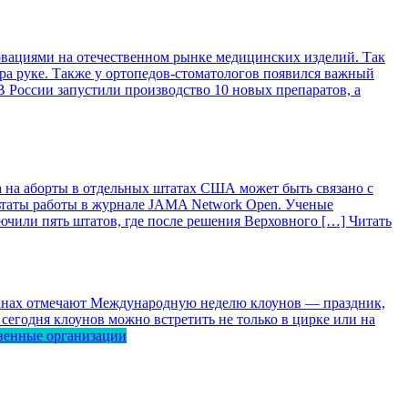
вациями на отечественном рынке медицинских изделий. Так
ра руке. Также у ортопедов-стоматологов появился важный
 России запустили производство 10 новых препаратов, а
 на аборты в отдельных штатах США может быть связано с
ьтаты работы в журнале JAMA Network Open. Ученые
лючили пять штатов, где после решения Верховного […]
Читать
ранах отмечают Международную неделю клоунов — праздник,
сегодня клоунов можно встретить не только в цирке или на
венные организации