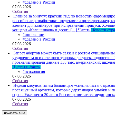
#сделано в России
07.08.2026
События
Главное за минуту: краткий гид по новостям фарммедпро
российские разработчики представили ортез-тренажер, к
элемент для элайнеров при исправлении прикуса. Холдин
концерн «Калашников» в десять […]
Читать
Новости отр
#инновации
#сделано в России
07.08.2026
События
Запрет абортов может быть связан с ростом суицидальн
ухудшением психического здоровья девушек-подростков.
проанализировали данные 338 тыс. американских школьни
Цифры и факты
#психология
07.08.2026
События
Неделя клоунов: зачем больницам «специалисты с крас
посвященный артистам, которые дарят людям улыбки и по
сцене. Уже почти 20 лет в России развивается медицинс
07.08.2026
События
показать еще