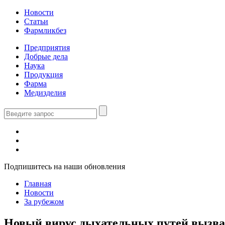
Новости
Статьи
Фармликбез
Предприятия
Добрые дела
Наука
Продукция
Фарма
Медизделия
Подпишитесь на наши обновления
Главная
Новости
За рубежом
Новый вирус дыхательных путей вызв