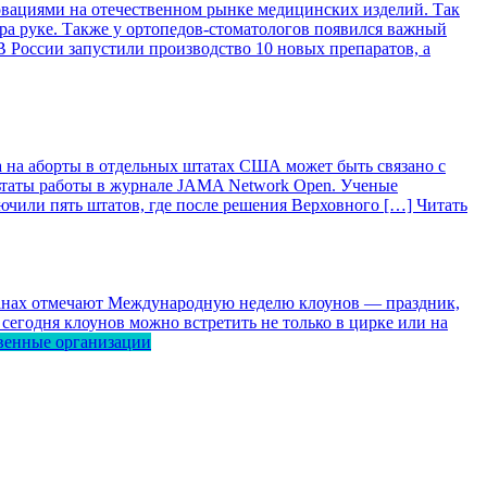
вациями на отечественном рынке медицинских изделий. Так
ра руке. Также у ортопедов-стоматологов появился важный
 России запустили производство 10 новых препаратов, а
 на аборты в отдельных штатах США может быть связано с
ьтаты работы в журнале JAMA Network Open. Ученые
лючили пять штатов, где после решения Верховного […]
Читать
ранах отмечают Международную неделю клоунов — праздник,
сегодня клоунов можно встретить не только в цирке или на
венные организации