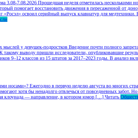
ма 3.08-7.08.2026
Прошедшая неделя отметилась несколькими но
оторый помогает восстановить движения в пересаженной от доно
г «Росэл» освоил серийный выпуск клавиатур для медтехники. В
асли
ых мыслей у девушек-подростков
Введение почти полного запрета
 К такому выводу пришли исследователи, опубликовавшие резул
ков 9–12 классов из 15 штатов за 2017–2023 годы. В анализ вк
ными носами»?
Ежегодно в первую неделю августа во многих ст
могают хотя бы ненадолго отвлечься от повседневных забот. Но 
кая клоунада — направление, в котором юмор […]
Читать
Общест