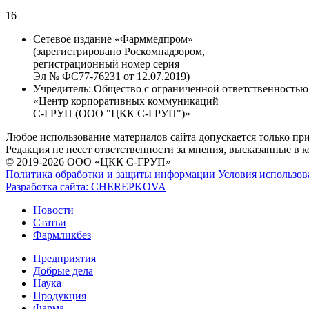
16
Сетевое издание «Фарммедпром»
(зарегистрировано Роскомнадзором,
регистрационный номер серия
Эл № ФС77-76231 от 12.07.2019)
Учредитель:
Общество с ограниченной ответственностью
«Центр корпоративных коммуникаций
С-ГРУП (ООО "ЦКК С-ГРУП")»
Любое использование материалов сайта допускается только пр
Редакция не несет ответственности за мнения, высказанные в 
© 2019-2026 ООО «ЦКК С-ГРУП»
Политика обработки и защиты информации
Условия использов
Разработка сайта:
CHEREPKOVA
Новости
Статьи
Фармликбез
Предприятия
Добрые дела
Наука
Продукция
Фарма