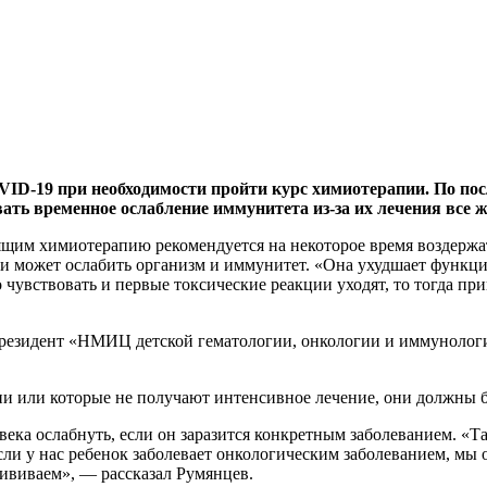
VID-19 при необходимости пройти курс химиотерапии. По по
ть временное ослабление иммунитета из-за их лечения все ж
щим химиотерапию рекомендуется на некоторое время воздержать
 и может ослабить организм и иммунитет. «Она ухудшает функции
чувствовать и первые токсические реакции уходят, то тогда при
президент «НМИЦ детской гематологии, онкологии и иммунолог
ии или которые не получают интенсивное лечение, они должны б
века ослабнуть, если он заразится конкретным заболеванием. «Т
сли у нас ребенок заболевает онкологическим заболеванием, мы 
рививаем», — рассказал Румянцев.