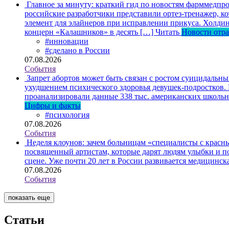
Главное за минуту: краткий гид по новостям фарммедпро
российские разработчики представили ортез-тренажер, к
элемент для элайнеров при исправлении прикуса. Холдин
концерн «Калашников» в десять […]
Читать
Новости отр
#инновации
#сделано в России
07.08.2026
События
Запрет абортов может быть связан с ростом суицидальн
ухудшением психического здоровья девушек-подростков.
проанализировали данные 338 тыс. американских школьни
Цифры и факты
#психология
07.08.2026
События
Неделя клоунов: зачем больницам «специалисты с крас
посвященный артистам, которые дарят людям улыбки и по
сцене. Уже почти 20 лет в России развивается медицинс
07.08.2026
События
показать еще
Статьи