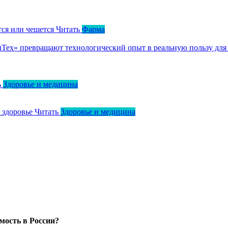
тся или чешется
Читать
Фарма
ллТех» превращают технологический опыт в реальную пользу для
ь
Здоровье и медицина
о здоровье
Читать
Здоровье и медицина
мость в России?