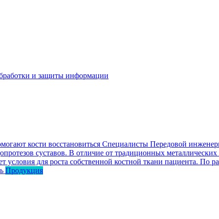
бработки и защиты информации
омогают кости восстановиться
Специалисты Передовой инженерн
опротезов суставов. В отличие от традиционных металлических
ет условия для роста собственной костной ткани пациента. По р
ь
Продукция