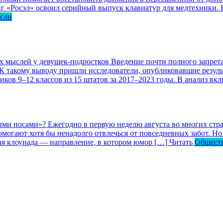
г «Росэл» освоил серийный выпуск клавиатур для медтехники. В
асли
ых мыслей у девушек-подростков
Введение почти полного запрета
 К такому выводу пришли исследователи, опубликовавшие резул
ков 9–12 классов из 15 штатов за 2017–2023 годы. В анализ вк
ными носами»?
Ежегодно в первую неделю августа во многих ст
могают хотя бы ненадолго отвлечься от повседневных забот. Но 
кая клоунада — направление, в котором юмор […]
Читать
Общест