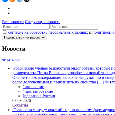
Все новости
Следующая новость
согласие на обработку персональных данных
и
политикой о
Новости
читать все
Российские ученые разработали эндопротезы, которые п
университета Петра Великого разработали новый тип энд
Она не только выдерживает высокие нагрузки, но и созда
более долговечными и приблизить их свойства […]
Читат
#инновации
#протезирование
#сделано в России
07.08.2026
События
Главное за минуту: краткий гид по новостям фарммедпро
российские разработчики представили ортез-тренажер, к