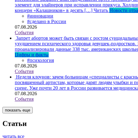
элемент для элайнеров при исправлении прикуса. Холдин
концерн «Калашников» в десять […]
Читать
Новости отр
#инновации
#сделано в России
07.08.2026
События
Запрет абортов может быть связан с ростом суицидальн
ухудшением психического здоровья девушек-подростков.
проанализировали данные 338 тыс. американских школьни
Цифры и факты
#психология
07.08.2026
События
Неделя клоунов: зачем больницам «специалисты с крас
посвященный артистам, которые дарят людям улыбки и по
сцене. Уже почти 20 лет в России развивается медицинс
07.08.2026
События
показать еще
Статьи
читать все