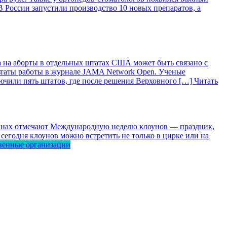
 России запустили производство 10 новых препаратов, а
 на аборты в отдельных штатах США может быть связано с
ьтаты работы в журнале JAMA Network Open. Ученые
лючили пять штатов, где после решения Верховного […]
Читать
ранах отмечают Международную неделю клоунов — праздник,
сегодня клоунов можно встретить не только в цирке или на
венные организации