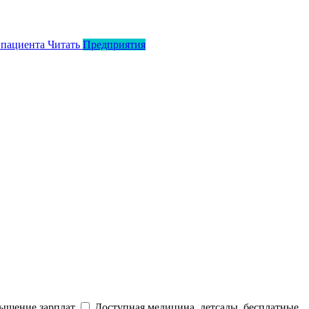
 пациента
Читать
Предприятия
ышение зарплат
Доступная медицина, детсады, бесплатные