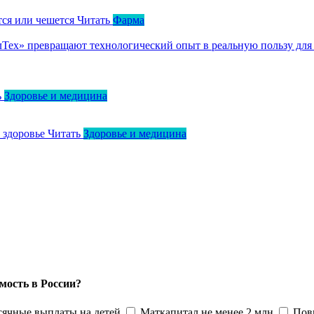
тся или чешется
Читать
Фарма
ллТех» превращают технологический опыт в реальную пользу для
ь
Здоровье и медицина
о здоровье
Читать
Здоровье и медицина
мость в России?
ячные выплаты на детей
Маткапитал не менее 2 млн
Пов