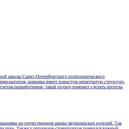
ой школы Санкт-Петербургского политехнического
 имплантатов, новинка имеет пористую решетчатую структуру.
асчетам разработчиков, такой подход поможет сделать протезы
вациями на отечественном рынке медицинских изделий. Так
ра руке. Также у ортопедов-стоматологов появился важный