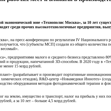
бой экономической зоне «Технополис Москва», за 10 лет сущ
 входят среди прочих высокотехнологичные предприятия, вы
ква», на пресс-конференции по результатам IV Национального 
получается, что [субъекты МСП] создали из общего количества п
о весомый».
», предприятиями малого и среднего бизнеса представлено 80% 
лий и продукции, напечатанной 3D-способом. В 2020 году в «Т
е менее 15 млрд рублей.
плант» (разрабатывает и производит портативные инновационны
 химических отходов), R&D-центр «Новамедики Иннотех» (созд
зводство оборудования методов фотодинамической терапии и фл
г на землю, имущество и транспорт, налог на прибыль у них по
лей, а за 10 лет – больше 4,5 млрд рублей.