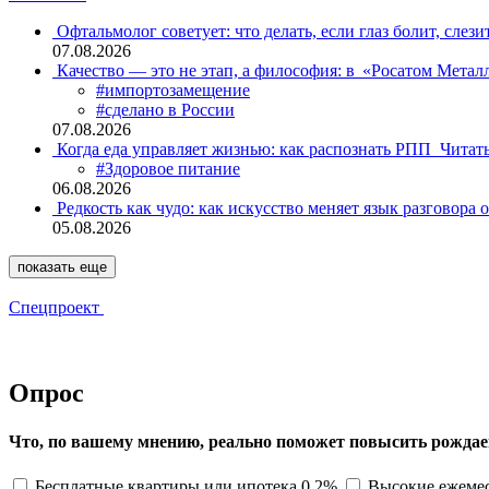
Офтальмолог советует: что делать, если глаз болит, слези
07.08.2026
Качество — это не этап, а философия: в «Росатом Мета
#импортозамещение
#сделано в России
07.08.2026
Когда еда управляет жизнью: как распознать РПП
Читат
#Здоровое питание
06.08.2026
Редкость как чудо: как искусство меняет язык разговора 
05.08.2026
показать еще
Спецпроект
Опрос
Что, по вашему мнению, реально поможет повысить рождае
Бесплатные квартиры или ипотека 0,2%
Высокие ежемес