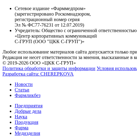
Сетевое издание «Фарммедпром»
(зарегистрировано Роскомнадзором,
регистрационный номер серия
Эл № ФС77-76231 от 12.07.2019)
Учредитель:
Общество с ограниченной ответственностью
«Центр корпоративных коммуникаций
С-ГРУП (ООО "ЦКК С-ГРУП")»
Любое использование материалов сайта допускается только пр
Редакция не несет ответственности за мнения, высказанные в 
© 2019-2026 ООО «ЦКК С-ГРУП»
Политика обработки и защиты информации
Условия использов
Разработка сайта:
CHEREPKOVA
Новости
Статьи
Фармликбез
Предприятия
Добрые дела
Наука
Продукция
Фарма
Медизделия