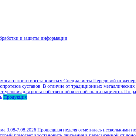
бработки и защиты информации
омогают кости восстановиться
Специалисты Передовой инженерн
опротезов суставов. В отличие от традиционных металлических
ет условия для роста собственной костной ткани пациента. По р
ь
Продукция
ма 3.08-7.08.2026
Прошедшая неделя отметилась несколькими но
оторый помогает восстановить движения в пересаженной от доно