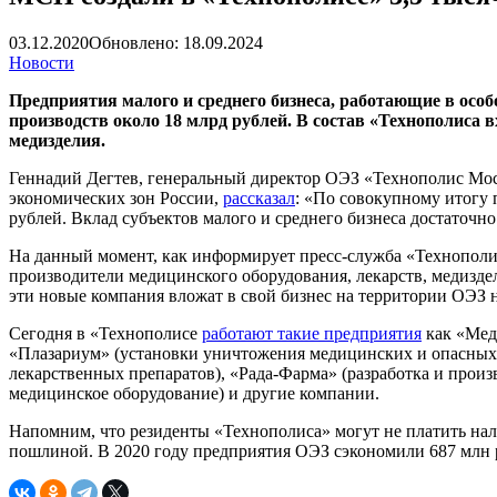
03.12.2020
Обновлено: 18.09.2024
Новости
Предприятия малого и среднего бизнеса, работающие в осо
производств около 18 млрд рублей. В состав «Технополиса
медизделия.
Геннадий Дегтев, генеральный директор ОЭЗ «Технополис Мос
экономических зон России,
рассказал
: «По совокупному итогу 
рублей. Вклад субъектов малого и среднего бизнеса достаточн
На данный момент, как информирует пресс-служба «Технополиса
производители медицинского оборудования, лекарств, медизде
эти новые компания вложат в свой бизнес на территории ОЭЗ н
Сегодня в «Технополисе
работают такие предприятия
как «Мед
«Плазариум» (установки уничтожения медицинских и опасных
лекарственных препаратов), «Рада-Фарма» (разработка и прои
медицинское оборудование) и другие компании.
Напомним, что резиденты «Технополиса» могут не платить нало
пошлиной. В 2020 году предприятия ОЭЗ сэкономили 687 млн руб