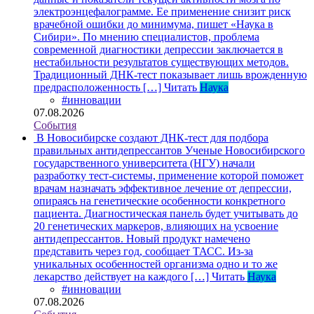
электроэнцефалограмме. Ее применение снизит риск
врачебной ошибки до минимума, пишет «Наука в
Сибири». По мнению специалистов, проблема
современной диагностики депрессии заключается в
нестабильности результатов существующих методов.
Традиционный ДНК-тест показывает лишь врожденную
предрасположенность […]
Читать
Наука
#инновации
07.08.2026
События
В Новосибирске создают ДНК-тест для подбора
правильных антидепрессантов
Ученые Новосибирского
государственного университета (НГУ) начали
разработку тест-системы, применение которой поможет
врачам назначать эффективное лечение от депрессии,
опираясь на генетические особенности конкретного
пациента. Диагностическая панель будет учитывать до
20 генетических маркеров, влияющих на усвоение
антидепрессантов. Новый продукт намечено
представить через год, сообщает ТАСС. Из-за
уникальных особенностей организма одно и то же
лекарство действует на каждого […]
Читать
Наука
#инновации
07.08.2026