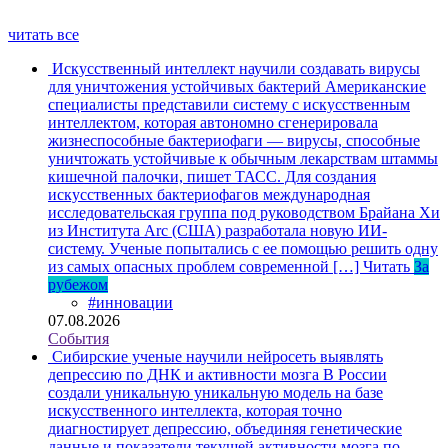
читать все
Искусственный интеллект научили создавать вирусы
для уничтожения устойчивых бактерий
Американские
специалисты представили систему с искусственным
интеллектом, которая автономно сгенерировала
жизнеспособные бактериофаги — вирусы, способные
уничтожать устойчивые к обычным лекарствам штаммы
кишечной палочки, пишет ТАСС. Для создания
искусственных бактериофагов международная
исследовательская группа под руководством Брайана Хи
из Института Arc (США) разработала новую ИИ-
систему. Ученые попытались с ее помощью решить одну
из самых опасных проблем современной […]
Читать
За
рубежом
#инновации
07.08.2026
События
Сибирские ученые научили нейросеть выявлять
депрессию по ДНК и активности мозга
В России
создали уникальную уникальную модель на базе
искусственного интеллекта, которая точно
диагностирует депрессию, объединяя генетические
данные и показатели текущей активности мозга по