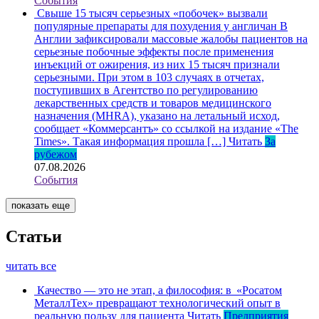
События
Свыше 15 тысяч серьезных «побочек» вызвали
популярные препараты для похудения у англичан
В
Англии зафиксировали массовые жалобы пациентов на
серьезные побочные эффекты после применения
инъекций от ожирения, из них 15 тысяч признали
серьезными. При этом в 103 случаях в отчетах,
поступивших в Агентство по регулированию
лекарственных средств и товаров медицинского
назначения (MHRA), указано на летальный исход,
сообщает «Коммерсантъ» со ссылкой на издание «The
Times». Такая информация прошла […]
Читать
За
рубежом
07.08.2026
События
показать еще
Статьи
читать все
Качество — это не этап, а философия: в «Росатом
МеталлТех» превращают технологический опыт в
реальную пользу для пациента
Читать
Предприятия