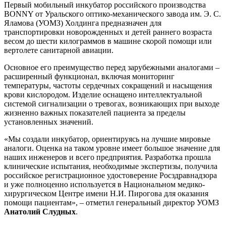
Первый мобильный инкубатор российского производства
BONNY от Уральского оптико-механического завода им. Э. С.
Яламова (УОМЗ) Холдинга предназначен для
транспортировки новорожденных и детей раннего возраста
весом до шести килограммов в машине скорой помощи или
вертолете санитарной авиации.
Основное его преимущество перед зарубежными аналогами –
расширенный функционал, включая мониторинг
температуры, частоты сердечных сокращений и насыщения
крови кислородом. Изделие оснащено интеллектуальной
системой сигнализации о тревогах, возникающих при выходе
жизненно важных показателей пациента за пределы
установленных значений.
«Мы создали инкубатор, ориентируясь на лучшие мировые
аналоги. Оценка на таком уровне имеет большое значение для
наших инженеров и всего предприятия. Разработка прошла
клинические испытания, необходимые экспертизы, получила
российское регистрационное удостоверение Росздравнадзора
и уже полноценно используется в Национальном медико-
хирургическом Центре имени Н.И. Пирогова для оказания
помощи пациентам», – отметил генеральный директор УОМЗ
Анатолий Слудных
.